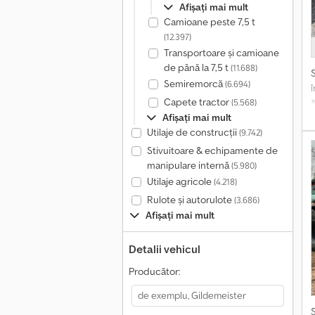
Afișați mai mult
Camioane peste 7,5 t
(12.397)
Transportoare și camioane
de până la 7,5 t
(11.688)
Semiremorcă
(6.694)
Capete tractor
(5.568)
Afișați mai mult
9
Utilaje de construcții
(9.742)
Stivuitoare & echipamente de
manipulare internă
(5.980)
Utilaje agricole
(4.218)
Rulote și autorulote
(3.686)
Afișați mai mult
Detalii vehicul
Producător: