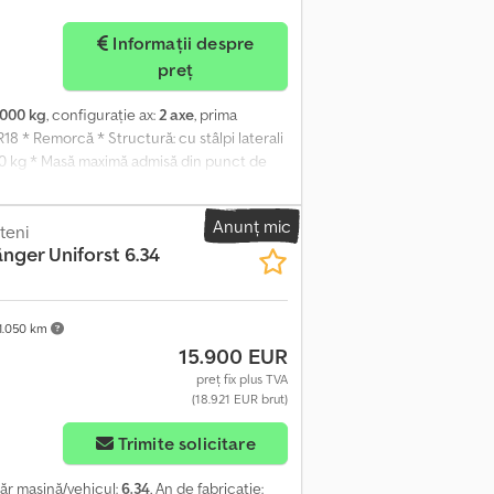
Informații despre
preț
.000 kg
, configurație ax:
2 axe
, prima
18 * Remorcă * Structură: cu stâlpi laterali
000 kg * Masă maximă admisă din punct de
pozqiv Hofx Aaxea * Sarcină admisă pe axă:
ulări: 07.11.2011
Anunț mic
teni
nger Uniforst 6.34
1.050 km
15.900 EUR
preț fix plus TVA
(18.921 EUR brut)
Trimite solicitare
ăr mașină/vehicul:
6.34
, An de fabricație: