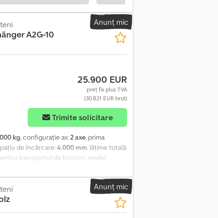
Anunț mic
teni
hänger A2G-10
25.900 EUR
preț fix plus TVA
(30.821 EUR brut)
Trimite solicitare
.000 kg
, configurație ax:
2 axe
, prima
 spațiu de încărcare:
4.000 mm
, lățime totală:
pentru transportul de bușteni, model
a remorcii: 8.511 mm (la o lungime a
ță: 760 mm Proiectie spate: 856 mm Lățimea
Anunț mic
e la marginea superioară a cadrului,
teni
olz
 mm Greutăți: Greutatea totală admisă:
lă, aprox.: 3.350 kg (fără suportul „Schemel”