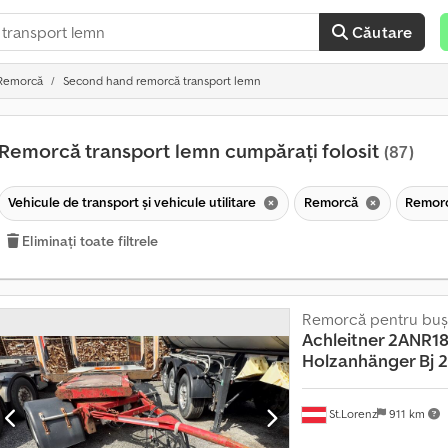
Căutare
Remorcă
Second hand remorcă transport lemn
Remorcă transport lemn cumpărați folosit
(87)
Vehicule de transport şi vehicule utilitare
Remorcă
Remorc
Eliminați toate filtrele
Remorcă pentru buş
V
Achleitner 2ANR18
â
Holzanhänger Bj 2
n
z
a
St.Lorenz
r
911 km
e