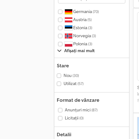
Germania
(70)
Austria
(5)
Estonia
(3)
Norvegia
(3)
Polonia
(3)
Afișați mai mult
Stare
Nou
(30)
Utilizat
(57)
Format de vânzare
„
Anunțuri mici
(87)
Licitații
(0)
î
1
Detalii