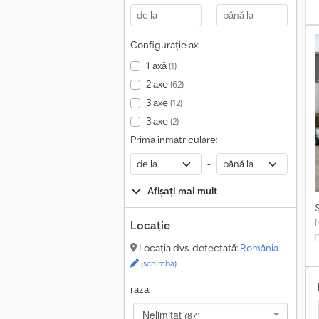
D
-
l
Configurație ax:
1 axă
(1)
O
2 axe
(62)
v
3 axe
(12)
=
3 axe
(2)
c
Prima înmatriculare:
.
=
-
Afișați mai mult
Locație
Locația dvs. detectată:
România
(schimba)
raza:
ransportator De Lemn
Iveco Transportator De Lemn
Nelimitat
(87)