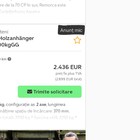
re de la 70 CP în sus. Remorca este
. Cedpfjzrhvzsx Aaxeha
Anunț mic
teni
Holzanhänger
700kgGG
0 km
2.436 EUR
preț fix plus TVA
(2.899 EUR brut)
Trimite solicitare
 kg
, configurație ax:
2 axe
, lungimea
 înălțime spațiu de încărcare:
370 mm
,
otală: 2700 kg * Sarcina utilă: 2250 kg *
 Podea: Podea din placaj multistratificat,
 sudat, zincat termic prin imersie * Sistem
 * Număr de axe: 2 * Axă cu frână * Roată de