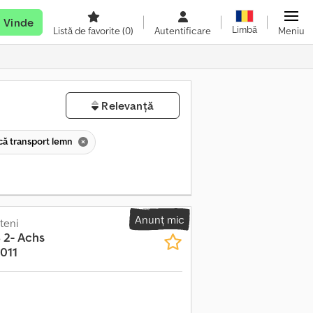
Vinde
Limbă
Listă de favorite
(0)
Autentificare
Meniu
Relevanță
ă transport lemn
Anunț mic
teni
 2- Achs
011