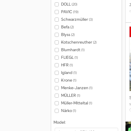
DOLL
(20)
e
PAVIC
(19)
Schwarzmüller
(3)
Befa
(2)
Blyss
(2)
Kotschenreuther
(2)
Blumhardt
(1)
FLIEGL
(1)
HFR
(1)
Igland
(1)
Krone
(1)
Menke-Janzen
(1)
MÜLLER
(1)
Müller-Mitteltal
(1)
s
Närko
(1)
D
Model:
i
e