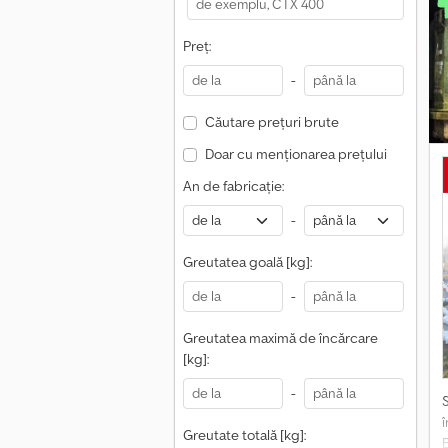
c
Preț:
P
R
-
=
Căutare prețuri brute
.
Doar cu menționarea prețului
=
An de fabricație:
-
Greutatea goală [kg]:
-
Greutatea maximă de încărcare
[kg]:
-
Greutate totală [kg]: