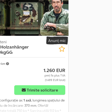
dru în formă de H * Bare de protecție * Axe
 Ofertă valabilă doar în Reichertshofen!!!
Prețurile includ TVA. Program de lucru
mbătă și duminică: închis Vizitați-ne și la:
uteți obține, de asemenea, remorca și
18-20 46286 Dorsten-Wulfen Tel.:
S S transporttechnik GmbH Sonnenbergstr. 5a 38723 Seesen Tel.:
ile pot să nu corespundă cu echipamentul
Anunț mic
teni
ărea.
 Holzanhänger
50kgGG
0 km
1.260 EUR
preț fix plus TVA
(1.499 EUR brut)
Trimite solicitare
 configurație ax:
1 axă
, lungimea spațiului de
țiu de încărcare:
370 mm
, Ofertă!
 totală 750 kg * Sarcina utilă 512 kg *