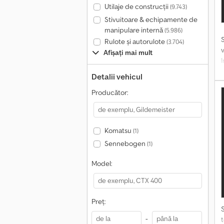
Utilaje de construcții
(9.743)
Stivuitoare & echipamente de
manipulare internă
(5.986)
Rulote și autorulote
(3.704)
Afișați mai mult
I
r
Detalii vehicul
Producător:
Komatsu
(1)
Sennebogen
(1)
Model:
Preț:
-
t