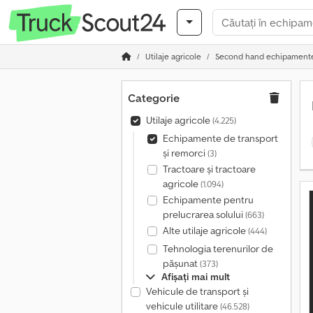
Utilaje agricole
Second hand echipamente 
Categorie
Utilaje agricole
(4.225)
Echipamente de transport
și remorci
(3)
Tractoare și tractoare
agricole
(1.094)
Echipamente pentru
prelucrarea solului
(663)
Alte utilaje agricole
(444)
Tehnologia terenurilor de
pășunat
(373)
Afișați mai mult
Vehicule de transport şi
vehicule utilitare
(46.528)