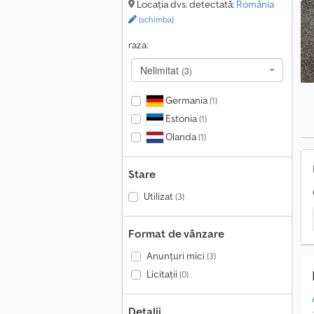
Locația dvs. detectată:
România
N
(schimba)
raza:
Nelimitat
(3)
Germania
(1)
Estonia
(1)
Olanda
(1)
Stare
Utilizat
(3)
Format de vânzare
Anunțuri mici
(3)
Licitații
(0)
Detalii