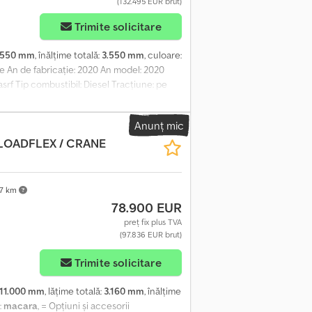
(132.495 EUR brut)
Trimite solicitare
.550 mm
, înălțime totală:
3.550 mm
, culoare:
le An de fabricație: 2020 An model: 2020
srf Tip combustibil: Diesel Tracțiune: pe
ă: foarte bună Stare vizuală: foarte bună
Anunț mic
 LOADFLEX / CRANE
77 km
78.900 EUR
preț fix plus TVA
(97.836 EUR brut)
Trimite solicitare
11.000 mm
, lățime totală:
3.160 mm
, înălțime
:
macara
, = Opțiuni și accesorii