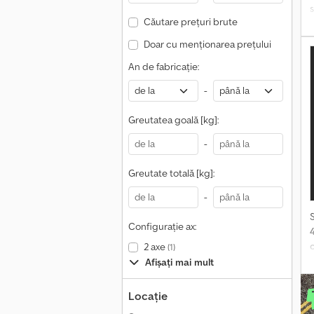
s
Căutare prețuri brute
M
Doar cu menționarea prețului
M
An de fabricație:
-
Greutatea goală [kg]:
-
Greutate totală [kg]:
-
Configurație ax:
2 axe
(1)
P
Afișați mai mult
A
Locație