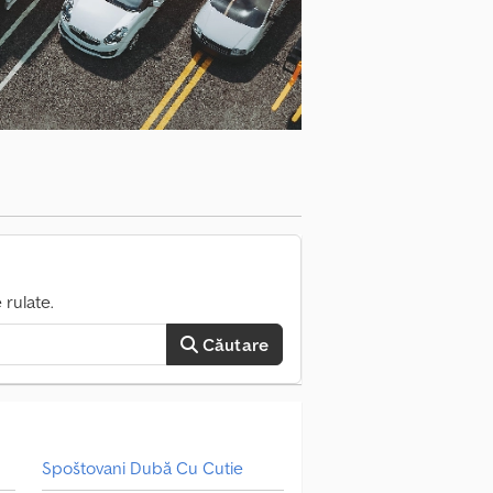
ele nou listate pe email – abonați-vă la
ediară rezervată!
rulate.
Căutare
Spoštovani Dubă Cu Cutie