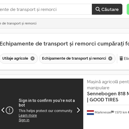
Căutare
de transport și remorci
Echipamente de transport și remorci cumpărați f
Utilaje agricole
Echipamente de transport și remorci
Eli
Mașină agricolă pentr
manipulare
P
Sennebogen
818 
e
| GOOD TIRES
s
t
Marknesse
1.570 km
e
1
4