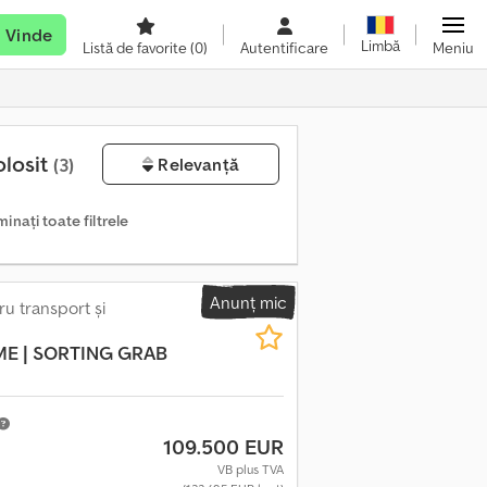
Vinde
Limbă
Listă de favorite
(0)
Autentificare
Meniu
olosit
(3)
Relevanță
minați toate filtrele
Anunț mic
u transport și
ME | SORTING GRAB
109.500 EUR
VB plus TVA