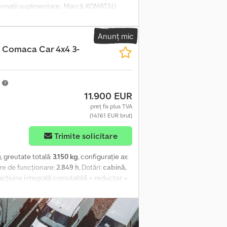
nformații suplimentare : Marcă: KOMATSU
001246 Motor: 210 kW Crsdjxu Et Njpfx Ahaof
160 mm / 4050 mm Număr serie: 6165683710 =
Anunț mic
 210 kW (286 CP) Macara: an fabricație 2018
 Comaca Car 4x4 3-
m
11.900 EUR
preț fix plus TVA
(14.161 EUR brut)
Trimite solicitare
g
, greutate totală:
3.150 kg
, configurație ax:
ore de funcționare:
2.849 h
, Dotări:
cabină,
racțiune integrală comutabilă + reductor +
indri diesel, tip LDW1404 + 38CP; 1.371cmc +
re pentru cârlig de remorcare Cedpsx
cutie de depozitare + greutate proprie:
+ dimensiuni benă: 2430mm x 1570mm +