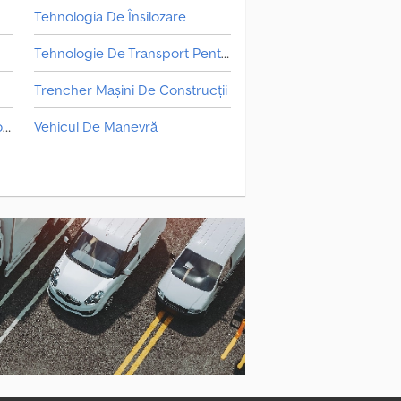
Tehnologia De Însilozare
Tehnologie De Transport Pentru Agricultură
Trencher Mașini De Construcții
Na Spletni Strani Mașini De Construcții
Vehicul De Manevră
Najemodajalec Mașini De Construcții
Încărcător De Sărituri
smisel Transportator De Lemn
Še Vedno Mașini De Construcții