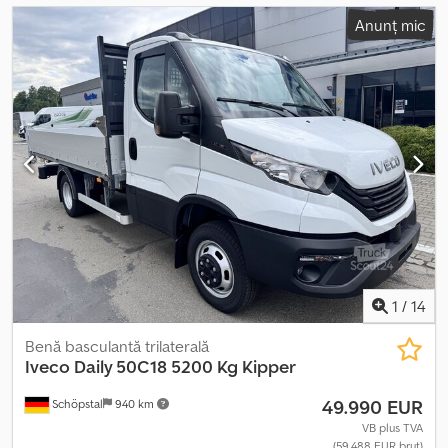
Anunț mic
1
/
14
Benă basculantă trilaterală
Iveco
Daily 50C18 5200 Kg Kipper
49.990 EUR
Schöpstal
940 km
VB plus TVA
(59.488 EUR brut)