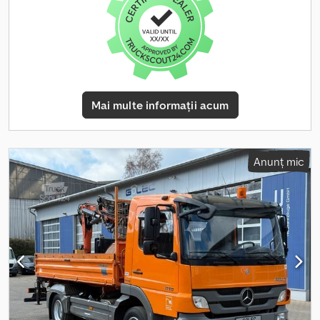
cuplaj remorcă, filtru de particule, pilot automat de viteză,
program electronic de stabilitate (ESP), sistem de imobilizare,
închidere centralizată
, AUTOPARADIES în Berlin, strada Frank-
Zappa, nr. 9A Cjdpfx Ahozfp Tneyerf Luni-Vineri: 9:00-17:00
Sâmbătă: 10:00-13:00 Tel.: Mobil/WhatsApp: FINANȚARE AUTO &
POSIBILITATE DE ACCEPTARE A UNUI VEHICUL VECHI CA AVANS
MERCEDES-BENZ ATEGO 816 MEILLER, BASCULANTĂ CU TREI
Mai multe informații acum
PĂRȚI TVA deductibilă * Prima înregistrare, * Oglinzi electrice, *
Calculator de bord, * Pregătire pentru telefon, * ABS, ASR, radio
CD, * Cârlig de remorcare, * Platformă de încărcare de aprox. 4m
x 2,35m x 0,4m, * Scaun șofer cu suspensie pneumatică și funcție
Anunț mic
de masaj, * Vehicul german, * Inspecție tehnică/Controlul
emisiilor valabile Vă rugăm să stabiliți telefonic o dată pentru un
test de conducere. Ne rezervăm dreptul de a vinde vehiculul
înainte și ne asumăm responsabilitatea pentru eventualele erori.
Sunați-ne! Vorbim engleză. Finanțare, Acceptarea unui vehicul
vechi ca avans, Mai multe oferte găsiți pe pagina noastră de
internet. Informațiile prezentate în anunțuri, pe internet, pe
etichetele de preț și în imagini sunt descrieri cu caracter
informativ și nu reprezintă caracteristici garantate. Vânzătorul nu
își asumă nicio răspundere pentru erorile de tipar, scriere și