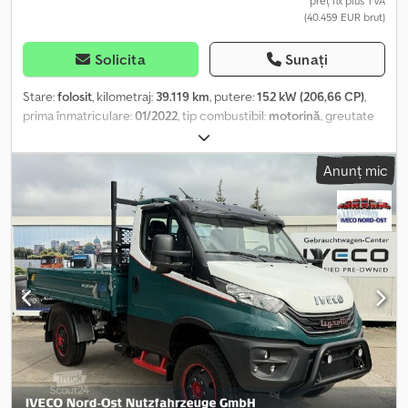
preț fix plus TVA
(40.459 EUR brut)
Solicita
Sunați
Stare:
folosit
, kilometraj:
39.119 km
, putere:
152 kW (206,66 CP)
,
prima înmatriculare:
01/2022
, tip combustibil:
motorină
, greutate
totală:
7.490 kg
, următoarea inspecție (TÜV):
03/2027
, culoare:
alb
,
tip de angrenaj:
mecanic
, clasă de emisii:
Euro 6
, număr de locuri:
Anunț mic
2
, lungime totală:
6.150 mm
, lățime totală:
2.350 mm
, înălțime
totală:
2.850 mm
, lungimea spațiului de încărcare:
4.000 mm
,
lățimea spațiului de încărcare:
2.300 mm
, înălțime spațiu de
încărcare:
400 mm
, Dotări:
ABS, aer condiționat, program
electronic de stabilitate (ESP), închidere centralizată
,
Basculantă camion cu benă deschisă IVECO 80E21K basculant
trilateral Meiller Vehiculul are un ambreiaj nou Vehicul german,
proveniență 1 proprietar Crodpfszctpiox Ahysf Transmisie Cutie
de viteze manuală, 6 trepte Sisteme de asistență Asistent de
frânare, tempomat Iluminare și vizibilitate Geamuri colorate, lumini
de zi Audio & Comunicații Radio, afișaj multifuncțional Exterior
Tracțiune spate, suspensie pe arcuri lamelare, cuplă de
remorcare de tip bară și cu bilă, priză de putere, oglinzi exterioare