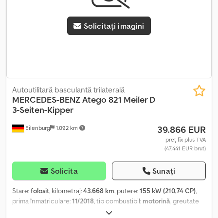
remorcă, montaj priză * Motorizare Euro VI OBD Step E, Canter *
Radio cu Bluetooth * Ampatament 2800 mm * Avertizor de mers
Solicitați imagini
înapoi Cjdpfx Ahsy Tc Nboysrf * disponibile mai multe exemplare!!!!
* Oglinzi retrovizoare încălzite * Bară stabilizatoare punte spate *
Anvelope de tracțiune, spate * Mai multe poze/video pe
WhatsApp
Autoutilitară basculantă trilaterală
MERCEDES-BENZ
Atego 821 Meiler D
3-Seiten-Kipper
39.866 EUR
Eilenburg
1.092 km
preț fix plus TVA
(47.441 EUR brut)
Solicita
Sunați
Stare:
folosit
, kilometraj:
43.668 km
, putere:
155 kW (210,74 CP)
,
prima înmatriculare:
11/2018
, tip combustibil:
motorină
, greutate
totală:
7.490 kg
, culoare:
alb
, tip de angrenaj:
mecanic
, clasă de