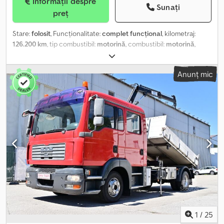
Informații despre
Sunați
preț
Stare:
folosit
, Funcționalitate:
complet funcțional
, kilometraj:
126.200 km
, tip combustibil:
motorină
, combustibil:
motorină
,
culoare:
alb
, cabină șofer:
cabina de zi
, clasă de emisii:
Euro 5
,
număr de locuri:
3
, An de fabricație:
2010
, Dotări:
aer condiționat,
Anunț mic
macara
, IVECO EUROCARGO 75E18 4x2 - Anul 2010 DIESEL/ Euro
5 Km. 126.200 Transmisie manuală/ Cilindree 3920/ KW 130 Masa
maximă autorizată (MMA) 75 q./ Clasa de poluare C Sarcina utilă:
2.030 kg/ Ampatament: 3.330 mm Accesorii: - Aer condiționat
Echipare: - Platformă basculantă mm 3470 x 2250 - Macara EFFER
65 4S * Prelungire manuală * Picioare de sprijin posterioare
Crsdpjzr Hbpofx Ahyjf * Distribuitor proporțional * Radio
1
/
25