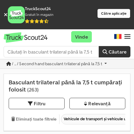
TruckScout24
Către aplicație
Gratuit în magazin
Vinde
Căutare
/ ... / Second hand basculant trilateral până la 7,5 t
Basculant trilateral până la 7,5 t cumpărați
folosit
(263)
Filtru
Relevanță
Vehicule de transport şi vehicule utilit
Eliminați toate filtrele