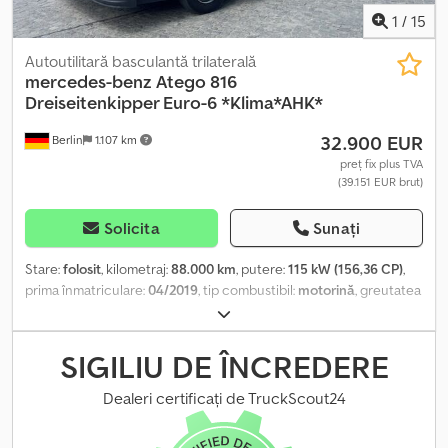
1
/
15
Autoutilitară basculantă trilaterală
mercedes-benz
Atego 816
Dreiseitenkipper Euro-6 *Klima*AHK*
32.900 EUR
Berlin
1.107 km
preț fix plus TVA
(39.151 EUR brut)
Solicita
Sunați
Stare:
folosit
, kilometraj:
88.000 km
, putere:
115 kW (156,36 CP)
,
prima înmatriculare:
04/2019
, tip combustibil:
motorină
, greutatea
goală:
4.827 kg
, greutate totală:
7.490 kg
, configurație ax:
4x2
,
combustibil:
motorină
, culoare:
alb
, cabină șofer:
cabina de zi
, tip
de angrenaj:
mecanic
, clasă de emisii:
Euro 6
, suspensie:
altul
,
SIGILIU DE ÎNCREDERE
număr de locuri:
2
, lungime totală:
5.949 mm
, lungimea spațiului
de încărcare:
4.000 mm
, lățimea spațiului de încărcare:
2.350 mm
,
Dealeri certificați de TruckScout24
înălțime spațiu de încărcare:
400 mm
, înălțime de construcție:
2.620 mm
, Dotări:
ABS, aer condiționat, airbag, compresor,