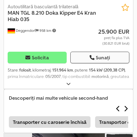
Autoutilitară basculantă trilaterală
MAN
TGL 8.210 Doka Kipper E4 Kran
Hiab 035
25.900 EUR
Deggendorf
958 km
preț fix plus TVA
(30.821 EUR brut)
Solicita
Sunați
Stare:
folosit
, kilometraj:
151.964 km
, putere:
154 kW (209,38 CP)
,
prima înmatriculare:
05/2007
, tip combustibil:
motorină
, greutatea
goală:
5.800 kg
, greutatea maximă de încărcare:
1.690 kg
,
greutate totală:
7.490 kg
, configurație ax:
4x2
, ampatament:
4.500
mm
, următoarea inspecție (TÜV):
12/2026
, frâne:
frânare de
Descoperiți mai multe vehicule second-hand
motor
, culoare:
roșu
, cabină șofer:
altul
, tip de angrenaj:
automat
,
clasă de emisii:
Euro 4
, suspensie:
oțel
, număr de locuri:
6
, volumul
spațiului de încărcare:
3 m³
, lungimea spațiului de încărcare:
3.400 mm
, lățimea spațiului de încărcare:
2.220 mm
, înălțime
r
Transporter cu caroserie închisă
Transportor cu s
spațiu de încărcare:
400 mm
, Dotări:
ABS, blocare diferențial,
computer de bord, cuplaj remorcă, hidraulică, macara, pilot