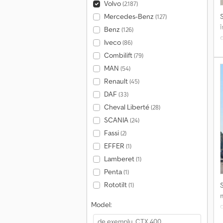
Volvo
(2.187)
Mercedes-Benz
(127)
Benz
(126)
Iveco
(86)
Combilift
(79)
MAN
P
(54)
P
Renault
(45)
DAF
(33)
Cheval Liberté
(28)
SCANIA
(24)
Fassi
(2)
EFFER
(1)
Lamberet
(1)
Penta
(1)
Rototilt
(1)
Model:
f