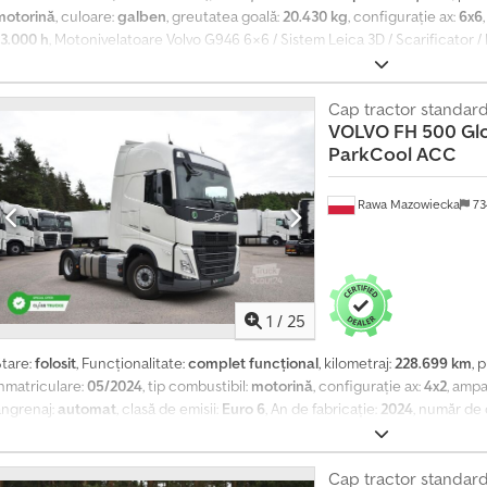
motorină
, culoare:
galben
, greutatea goală:
20.430 kg
, configurație ax:
6x6
13.000 h
, Motonivelatoare Volvo G946 6×6 / Sistem Leica 3D / Scarificator /
Date tehnice Greutate: 20.430 kg Putere: 240 CP Dimensiuni: Lungime: 900
D Leica Scarificator Codpfx Aiozrfxysgoha Nivelator Starea tehnică și vizua
Cap tractor standar
VOLVO
FH 500 Glo
ParkCool ACC
Rawa Mazowiecka
73
1
/
25
Stare:
folosit
, Funcționalitate:
complet funcțional
, kilometraj:
228.699 km
, 
înmatriculare:
05/2024
, tip combustibil:
motorină
, configurație ax:
4x2
, amp
angrenaj:
automat
, clasă de emisii:
Euro 6
, An de fabricație:
2024
, număr de c
oziția volanului:
stânga
, Dotări:
istoric complet de service, servodirecție
,
Volvo FH 500 Software Eco Cupl - Mod economic îmbunătățit. Control automa
consumul de combustibil pentru I-Save Frână de motor Volvo - Întârziere
Cap tractor standar