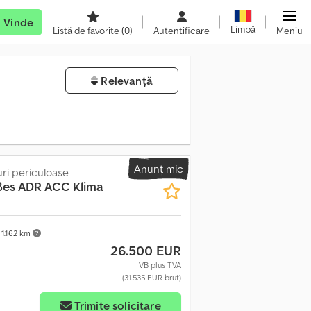
Vinde
Limbă
Listă de favorite
(0)
Autentificare
Meniu
Relevanță
Anunț mic
ri periculoase
ßes ADR ACC Klima
1.162 km
26.500 EUR
VB plus TVA
(31.535 EUR brut)
Trimite solicitare