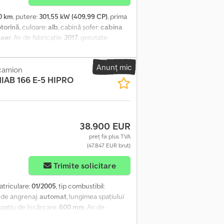
0 km
, putere:
301,55 kW (409,99 CP)
, prima
torină
, culoare:
alb
, cabină șofer:
cabina
-aer
, An de fabricație:
2017
, greutate
rolul tracțiunii, hidraulică, nivel redus
nar
, Volvo FM 410 cap tractor cu ADR mare.
Anunț mic
 pentru unghi mort Navigație și multe altele.
camion
IAB 166 E-5 HIPRO
38.900 EUR
preț fix plus TVA
(47.847 EUR brut)
Trimite solicitare
atriculare:
01/2005
, tip combustibil:
p de angrenaj:
automat
, lungimea spațiului
 spațiu de încărcare:
600 mm
, An de
 Basculantă, 6,70 m + MACARA + BRAȚ