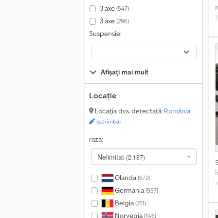
3 axe
(547)
3 axe
(296)
Suspensie:
3
Afișați mai mult
Locație
Locația dvs. detectată:
România
(schimba)
raza:
Nelimitat
(2.187)
Olanda
(672)
Germania
(597)
p
Belgia
(211)
Norvegia
(146)