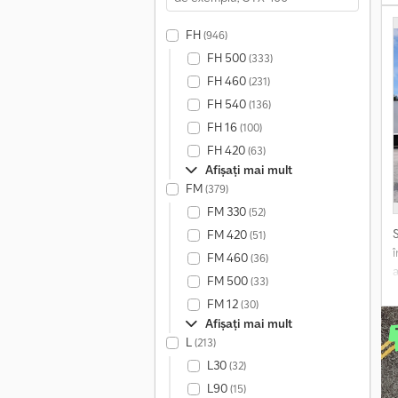
FH
(946)
FH 500
(333)
FH 460
(231)
FH 540
(136)
FH 16
(100)
FH 420
(63)
Afișați mai mult
FM
(379)
FM 330
(52)
FM 420
(51)
FM 460
(36)
FM 500
(33)
p
FM 12
(30)
Afișați mai mult
L
(213)
N
L30
(32)
m
L90
(15)