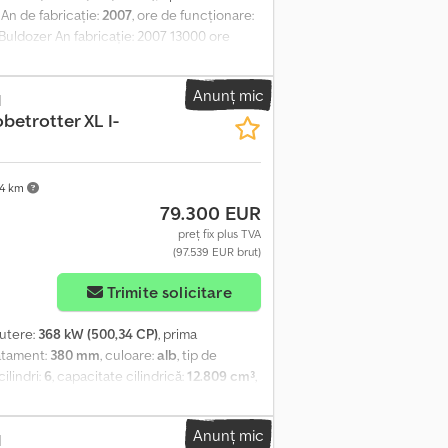
, An de fabricație:
2007
, ore de funcționare:
 Buldozer An fabricație: 2007 13000 ore
 cm Lățime: 300 cm Înălțime: 323 cm Sistem
lă este foarte bună.
Anunț mic
d
betrotter XL I-
4 km
79.300 EUR
preț fix plus TVA
(97.539 EUR brut)
Trimite solicitare
putere:
368 kW (500,34 CP)
, prima
atament:
380 mm
, culoare:
alb
, tip de
ilindri:
6
, capacitate cilindrică:
12.809 cm³
,
 Caracteristici Tip cabină: Globetrotter XL
t al vitezei de croazieră optimizat pentru
Anunț mic
 D13K-375kW/D16-500kW Transmisie automată
d