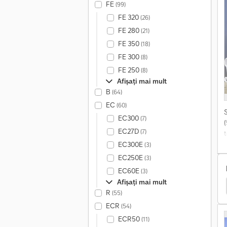
FE
(99)
=
FE 320
(26)
u
FE 280
(21)
FE 350
(18)
FE 300
(8)
FE 250
(8)
Afișați mai mult
B
(64)
EC
(60)
EC300
(7)
EC27D
(7)
t
EC300E
(3)
EC250E
(3)
EC60E
(3)
Afișați mai mult
 Containere
Camion Cu Sistem De Ridicare Pe Cablu
R
(55)
ECR
(54)
c
ECR50
(11)