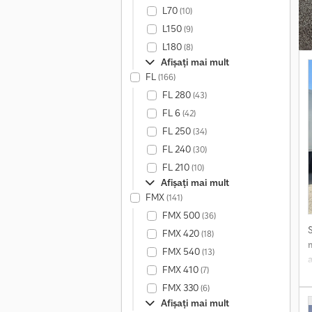
L70
(10)
k
L150
(9)
e
L180
p
(8)
Afișați mai mult
p
FL
(166)
f
FL 280
(43)
i
FL 6
(42)
a
FL 250
(34)
d
FL 240
(30)
FL 210
(10)
L
Afișați mai mult
e
FMX
(141)
FMX 500
(36)
FMX 420
(18)
FMX 540
(13)
FMX 410
(7)
FMX 330
(6)
A
Afișați mai mult