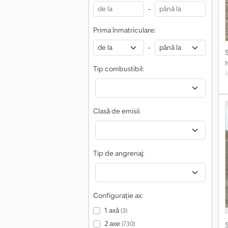
-
Prima înmatriculare:
-
Tip combustibil:
l
Clasă de emisii:
Tip de angrenaj:
Configurație ax:
1 axă
(3)
2 axe
(730)