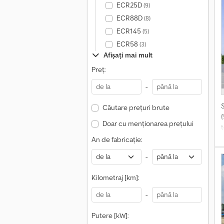
ECR25D
(9)
ECR88D
(8)
ECR145
(5)
ECR58
(3)
Afișați mai mult
Preț:
-
Căutare prețuri brute
Doar cu menționarea prețului
t
An de fabricație:
-
Kilometraj [km]:
-
v
Putere [kW]: