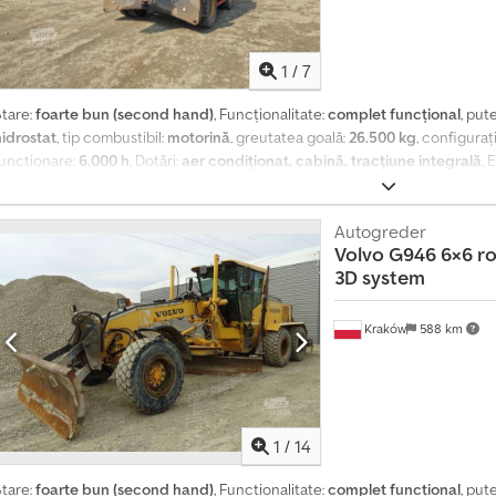
1
/
7
Stare:
foarte bun (second hand)
, Funcționalitate:
complet funcțional
, put
hidrostat
, tip combustibil:
motorină
, greutatea goală:
26.500 kg
, configuraț
funcționare:
6.000 h
, Dotări:
aer condiționat, cabină, tracțiune integrală
, 
6000 de ore de funcționare Date tehnice Greutate: 26.500 kg Motor cu 6 ci
ubrifiere centralizat Cabină cu aer condiționat Chedpjzrfx Hefx Aigea Radi
estetică este excelentă.
Autogreder
Volvo
G946 6×6 ro
3D system
Kraków
588 km
1
/
14
Stare:
foarte bun (second hand)
, Funcționalitate:
complet funcțional
, put