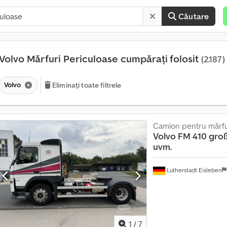
Căutare
Volvo Mărfuri Periculoase cumpărați folosit
(2.187)
Volvo
Eliminați toate filtrele
Camion pentru mărfu
V
Volvo
FM 410 gro
â
uvm.
n
z
a
Lutherstadt Eisleben
r
e
c
ă
t
r
1
/
7