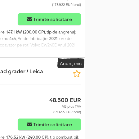
(173.922 EUR brut)
Trimite solicitare
ere:
147,1 kW (200,00 CP)
, tip de angrenaj:
ie ax:
4x4
, An de fabricație:
2021
, ore de
Excavator pe roți Volvo EW240E Anul 2021
lindri, 200 CP Tracțiune 4x4 Sistem de
o Transmisie hidrostatică Starea tehnică și
Anunț mic
ad grader / Leica
48.500 EUR
VB plus TVA
(59.655 EUR brut)
Trimite solicitare
ere:
176,52 kW (240,00 CP)
, tip combustibil: