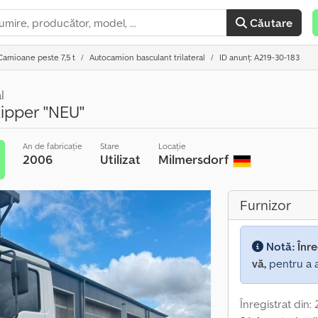
Căutare
Camioane peste 7,5 t
Autocamion basculant trilateral
ID anunț: A219-30-183
l
kipper "NEU"
An de fabricație
Stare
Locație
2006
Utilizat
Milmersdorf
Furnizor
Notă:
Înre
vă,
pentru a a
Înregistrat din: