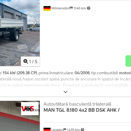
Milmersdorf
1.140 km
1
/
5
e:
154 kW (209,38 CP)
, prima înmatriculare:
04/2006
, tip combustibil:
motor
laterală nouă, hayon oscilant spate, puncte de ancorare în spațiul de încărca
rice, oglinzi exterioare electrice - Finanțare și preluare în cont posibilă 
Autoutilitară basculantă trilaterală
MAN
TGL 8.180 4x2 BB DSK AHK /
Legden
1.479 km