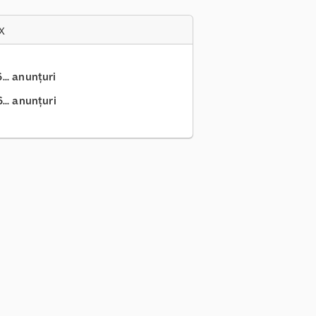
x
.. anunțuri
.. anunțuri