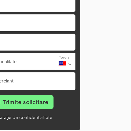
Teren
ocalitate
rciant
Trimite solicitare
arație de confidențialitate