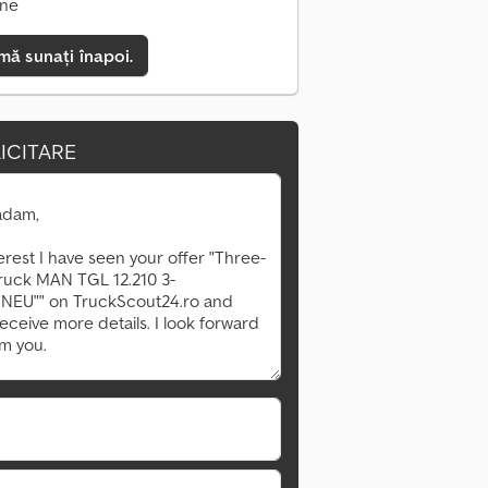
ine
mă sunați înapoi.
ICITARE