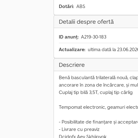
Dotări:
ABS
Detalii despre ofertă
ID anunț:
A219-30-183
Actualizare:
ultima dată la 23.06.202
Descriere
Benă basculantă trilaterală nouă, cl
ancorare în zona de încărcare, și mult
Cuplaj tip bilă 3,5T, cuplaj tip cârlig
Tempomat electronic, geamuri electri
- Posibilitate de finanțare și accepta
- Livrare cu preaviz
Dcjdpfx Aey Skhijpyok