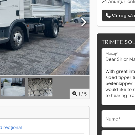
24 Anunțuri onl
Vă rog să 
TRIMITE SOL
Mesaj*
1
/
5
Nume*
direcțional