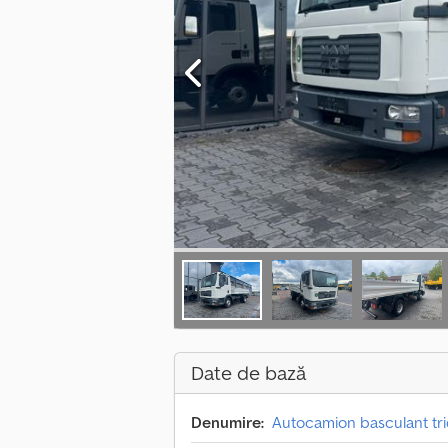
Date de bază
Denumire:
Autocamion basculant tri