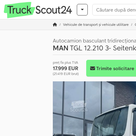
Vehicule de transport şi vehicule utilitare
Autocamion basculant tridirecționa
MAN
TGL 12.210 3- Seiten
preț fix plus TVA
17.999 EUR
Trimite solicitare
(21.419 EUR brut)