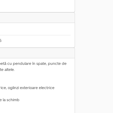
6
apetă cu pendulare în spate, puncte de
e altele.
ce, oglinzi exterioare electrice
re la schimb