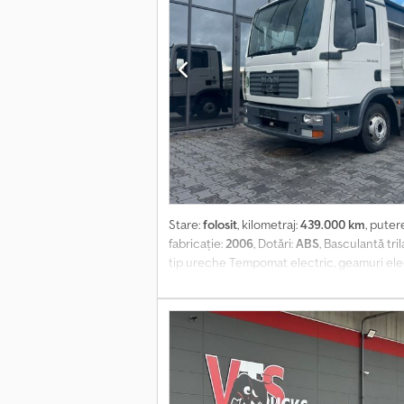
Stare:
folosit
, kilometraj:
439.000 km
, puter
fabricație:
2006
, Dotări:
ABS
, Basculantă tri
tip ureche Tempomat electric, geamuri elect
Skgfoyjck - 19% TVA deductibil