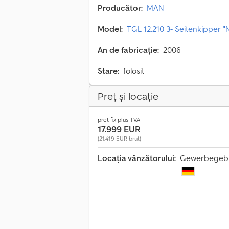
Producător:
MAN
Model:
TGL 12.210 3- Seitenkipper "
An de fabricație:
2006
Stare:
folosit
Preț și locație
preț fix plus TVA
17.999 EUR
(21.419 EUR brut)
Locația vânzătorului:
Gewerbegebie