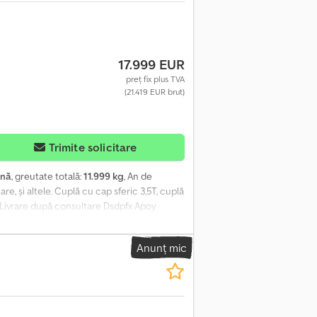
17.999 EUR
preț fix plus TVA
(21.419 EUR brut)
Trimite solicitare
ină
, greutate totală:
11.999 kg
, An de
re, și altele. Cuplă cu cap sferic 3,5T, cuplă
- Livrare după consultare Dsdpfx Apoy
Anunț mic