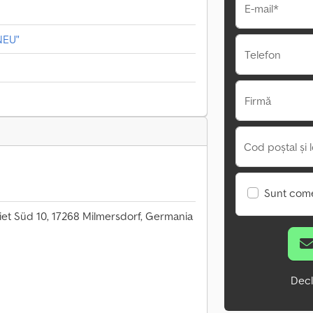
E-mail*
NEU"
Telefon
Firmă
Cod poștal și l
Sunt come
t Süd 10, 17268 Milmersdorf, Germania
Decl