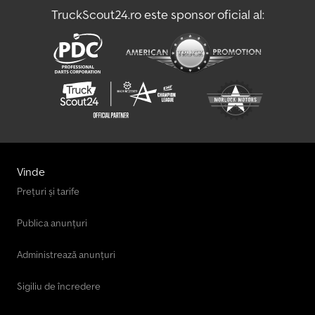
axă ridicabilă, a doua axă direcțională, sistem de blocare pentru
TruckScout24.ro este sponsor oficial al:
container, sprijin spate, protecție laterală din aluminiu, trapă pe
acoperiș, ecosticker verde. Ampatament: 2600 mm, carosare:
sistem de transport tip skip Meiller AK 16.T, cutie de viteze ZF 12 AS
2130 DD TipMatic, ampatament: 2600+1350, cabină șofer M,
rezervor combustibil: 450l. ACCESORII FĂRĂ GARANȚIE, modificări,
vânzare intermediară și greșeli exceptate! Dksdpfx Aoy A Tckebfer
Vinde
Prețuri și tarife
Publica anunțuri
Administrează anunțuri
Sigiliu de încredere