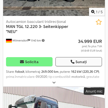
1
/
5
Autocamion basculant tridirecțional
MAN
TGL 12.220 3- Seitenkipper
"NEU"
34.999 EUR
Milmersdorf
1.140 km
preț fix plus TVA
(41.649 EUR brut)
Solicita
Sunați
Stare:
folosit
, kilometraj:
249.000 km
, putere:
162 kW (220,26 CP)
,
prima înmatriculare:
01/2020
, tip combustibil:
motorină
, greutate
totală:
11.999 kg
, configurație ax:
2 axe
, frâne:
retarder
, tip de
angrenaj:
mecanic
, clasă de emisii:
Euro 6
, lungimea spațiului de
Anunț mic
încărcare:
4.000 mm
, lățimea spațiului de încărcare:
2.300 mm
,
înălțime spațiu de încărcare:
500 mm
, An de fabricație:
2020
,
Dotări:
ABS, aer condiționat, filtru de particule
, Nouă benă
basculantă pe 3 părți, clapetă oscilantă spate, puncte de