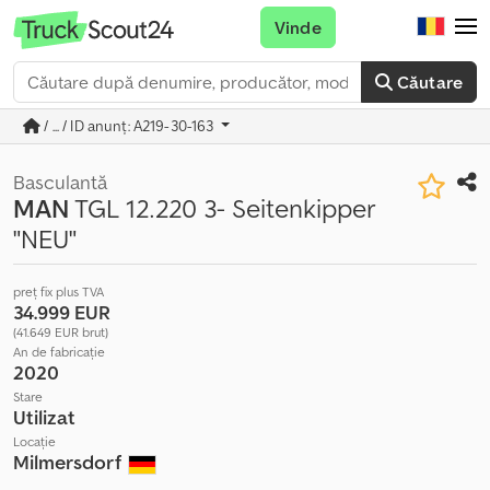
Vinde
Căutare
/ ... / ID anunț: A219-30-163
Basculantă
MAN
TGL 12.220 3- Seitenkipper
"NEU"
preț fix plus TVA
34.999 EUR
(41.649 EUR brut)
An de fabricație
2020
Stare
Utilizat
Locație
Milmersdorf