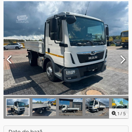
1
/
5
Date de bază