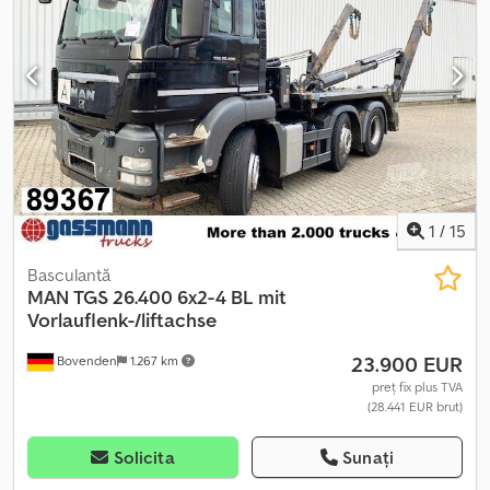
ancorare în zona de încărcare, și multe altele. Cuplă sferică 3,5T,
Aer condiționat, cruise control, geamuri electrice, oglinzi
exterioare electrice, -Finanțare și preluare în regim buy-back
posibile -Livrare la înțelegere - 19% TVA deductibil Dksdoy
Skgrjpfx Abfer
1
/
15
Basculantă
MAN
TGS 26.400 6x2-4 BL mit
Vorlauflenk-/liftachse
23.900 EUR
Bovenden
1.267 km
preț fix plus TVA
(28.441 EUR brut)
Solicita
Sunați