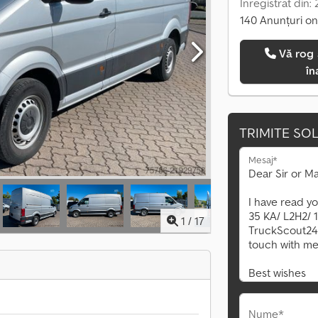
Înregistrat din:
140 Anunțuri on
Vă rog să mă sunați
în
TRIMITE SOL
Mesaj*
1
/
17
Nume*