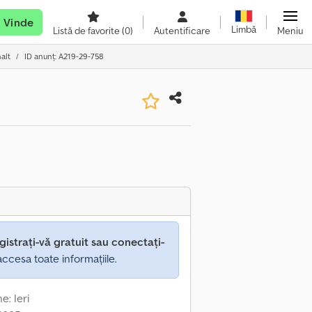
Vinde
Limbă
Listă de favorite
(0)
Autentificare
Meniu
alt
ID anunț: A219-29-758
gistrați-vă gratuit sau conectați-
ccesa toate informațiile.
e: Ieri