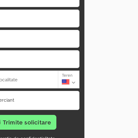
Teren
ocalitate
rciant
Trimite solicitare