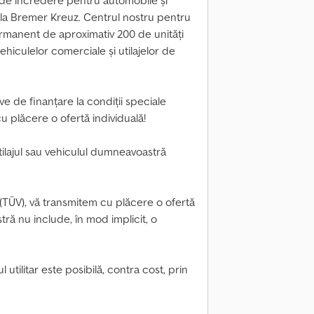
de încredere pentru automobile și
 la Bremer Kreuz. Centrul nostru pentru
rmanent de aproximativ 200 de unități
hiculelor comerciale și utilajelor de
ve de finanțare la condiții speciale
u plăcere o ofertă individuală!
ilajul sau vehiculul dumneavoastră
 (TÜV), vă transmitem cu plăcere o ofertă
tră nu include, în mod implicit, o
utilitar este posibilă, contra cost, prin