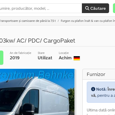
Căutare
Transportoare și camioane de până la 7,5 t
Furgon cu plafon înalt & van cu plafon în
103kw/ AC/ PDC/ CargoPaket
An de fabricație
Stare
Locație
2019
Utilizat
Achim
e
Furnizor
Notă:
Înre
vă,
pentru a a
Ultima dată onlin