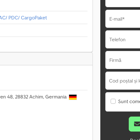
/ AC/ PDC/ CargoPaket
E-mail*
Telefon
Firmă
Cod poștal și l
en 48, 28832 Achim, Germania
Sunt come