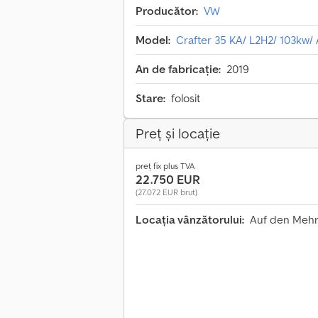
Producător:
VW
Model:
Crafter 35 KA/ L2H2/ 103kw
An de fabricație:
2019
Stare:
folosit
Preț și locație
preț fix plus TVA
22.750 EUR
(27.072 EUR brut)
Locația vânzătorului:
Auf den Mehr