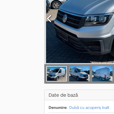
Date de bază
Denumire:
Dubă cu acoperiș înalt