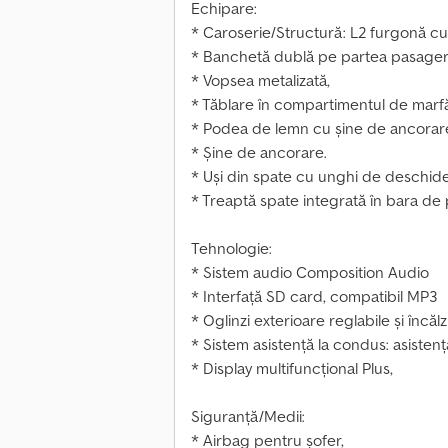
Echipare:
* Caroserie/Structură: L2 furgonă cu 
* Banchetă dublă pe partea pasageru
* Vopsea metalizată,
* Tăblare în compartimentul de marfă 
* Podea de lemn cu șine de ancorar
* Șine de ancorare.
* Uși din spate cu unghi de deschide
* Treaptă spate integrată în bara de 
Tehnologie:
* Sistem audio Composition Audio
* Interfață SD card, compatibil MP3
* Oglinzi exterioare reglabile și încălz
* Sistem asistență la condus: asistență
* Display multifuncțional Plus,
Siguranță/Medii:
* Airbag pentru șofer,