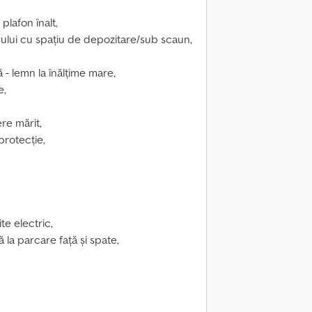
plafon înalt,
lui cu spațiu de depozitare/sub scaun,
- lemn la înălțime mare,
e,
re mărit,
protecție,
ite electric,
 la parcare față și spate,