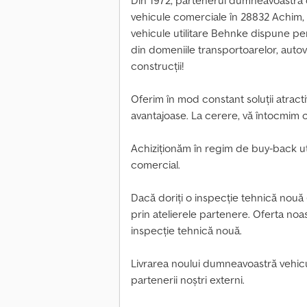
Din 1972, partenerul dumneavoastră 
vehicule comerciale în 28832 Achim,
vehicule utilitare Behnke dispune pe
din domeniile transportoarelor, autove
construcții!
Oferim în mod constant soluții atracti
avantajoase. La cerere, vă întocmim c
Achiziționăm în regim de buy-back ut
comercial.
Dacă doriți o inspecție tehnică nouă
prin atelierele partenere. Oferta noas
inspecție tehnică nouă.
Livrarea noului dumneavoastră vehicul 
partenerii noștri externi.