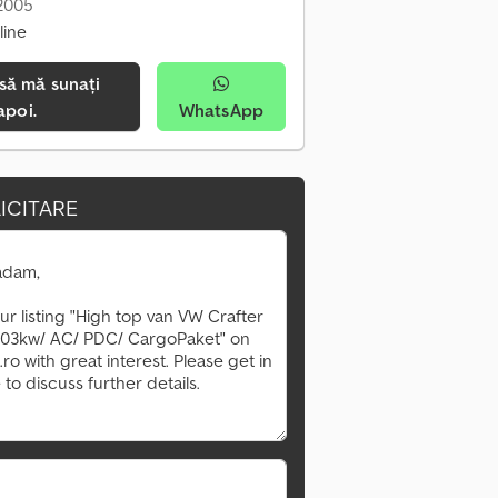
 2005
line
apoi.
WhatsApp
ICITARE