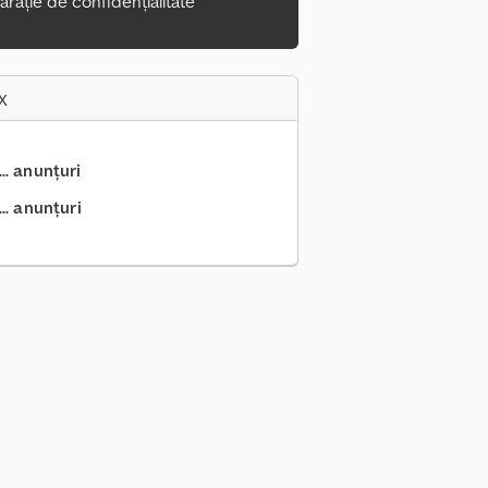
arație de confidențialitate
x
.. anunțuri
.. anunțuri