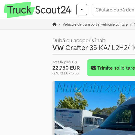
Vehicule de transport şi vehicule utilitare
Dubă cu acoperiș înalt
VW
Crafter 35 KA/ L2H2/ 
preț fix plus TVA
22.750 EUR
Trimite solicitar
(27.072 EUR brut)