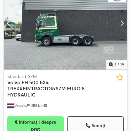
geamurilor, servodirecție, închidere centralizată
, - Decuplare
motor - Iluminare cu xenon - Parasolar - Radio - Radio / CD player -
Trusă de scule - Încălzire - Aerotermă - Bluetooth - Cabină de
dormit Csdey Rucnepfx Apmorf - Rezervor de combustibil din
aluminiu - Suspensie pe arcuri - Ușă laterală - Încălzire
1
/
15
Standard-SZM
Volvo
FH 500 6X4
TREKKER/TRACTOR/SZM EURO 6
HYDRAULIC
Andelst
1.551 km
Informații despre
Sunați
preț