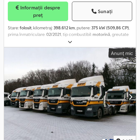
Informații despre
Sunați
preț
Stare:
folosit
, kilometraj:
398.612 km
, putere:
375 kW (509,86 CP)
,
prima înmatriculare:
02/2021
, tip combustibil:
motorină
, greutate
totală:
18.000 kg
, culoare:
alb
, tip de angrenaj:
mecanic
, Culoare:
Alb, Greutate totală admisă: 18.000 kg, VEHICULE INDUSTRIALE
Anunț mic
Mercedes Actros 1853 Cap tractor CULOARE: ALB AN: 2021-02 KM:
398.612 AMPATAMENT: 3.600 MM MMA: 18.000 CM3: 12.809 Normă
Euro: 6ALIMENTARE: MOTORINĂ Crsdjvw Elzepfx Apmof