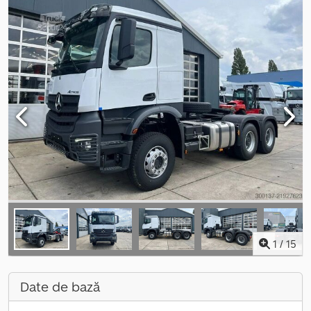
1
/
15
Date de bază