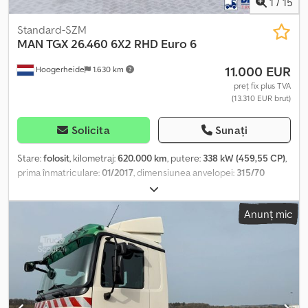
1
/
15
Standard-SZM
MAN
TGX 26.460 6X2 RHD Euro 6
11.000 EUR
Hoogerheide
1.630 km
preț fix plus TVA
(13.310 EUR brut)
Solicita
Sunați
Stare:
folosit
, kilometraj:
620.000 km
, putere:
338 kW (459,55 CP)
,
prima înmatriculare:
01/2017
, dimensiunea anvelopei:
315/70
R22.5
, culoare:
altul
, tip de angrenaj:
automat
, clasă de emisii:
Euro 6
, suspensie:
oțel-aer
, număr de paturi:
2
, lungime totală:
Anunț mic
6.300 mm
, lățime totală:
2.500 mm
, înălțime totală:
4.100 mm
, An
de fabricație:
2017
, Dotări:
ABS, încălzitor staționar
, = Alte opțiuni
și accesorii = - Blocare diferențial = Observații = Cabină Volan pe
dreapta: ✓ Șasiu Înălțimea șasiului: 105 cm Ampatament: 265 cm (1-
2), 140 cm (2-3) Diametrul bolțului de cuplare / selă: 2 inci
Capacitate rezervor combustibil: 750 L Suprastructură Înălțimea
platoului: 125 cm Rezervor Combustibil: ✓ = Informații