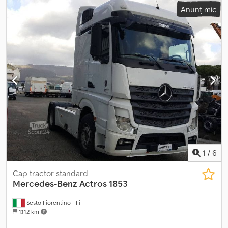
940 l
, culoare:
alb
, cabină șofer:
cabina de dormit
, tip de
Anunț mic
angrenaj:
automat
, numărul de trepte de viteză:
12
, clasă de emisii:
Euro 3
, suspensie:
oțel
, An de fabricație:
2026
, Dotări:
ABS, aer
condiționat, pilot automat de viteză, reglare electrică a
geamurilor, servodirecție, închidere centralizată
, - Decuplare
motor - Iluminare cu xenon - Parasolar - Radio - Radio / CD player -
Trusă de scule - Încălzire - Aerotermă Codpfx Aoy Rt Ntspmerf -
Bluetooth - Cabină de dormit - Rezervor de combustibil din
aluminiu - Suspensie pe arcuri - Ușă laterală - Încălzire
1
/
6
Cap tractor standard
Mercedes-Benz
Actros 1853
Sesto Fiorentino - Fi
1.112 km