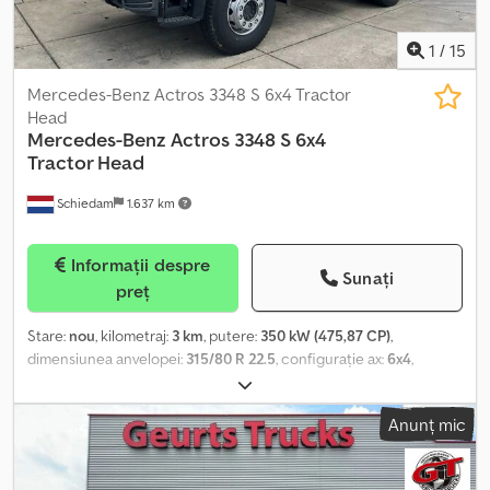
1
/
15
Mercedes-Benz Actros 3348 S 6x4 Tractor
Head
Mercedes-Benz
Actros 3348 S 6x4
Tractor Head
Schiedam
1.637 km
Informații despre
Sunați
preț
Stare:
nou
, kilometraj:
3 km
, putere:
350 kW (475,87 CP)
,
dimensiunea anvelopei:
315/80 R 22.5
, configurație ax:
6x4
,
ampatament:
3.600 mm
, capacitatea rezervorului de combustibil:
940 l
, culoare:
alb
, cabină șofer:
cabina de dormit
, tip de
Anunț mic
angrenaj:
automat
, numărul de trepte de viteză:
12
, clasă de emisii:
Euro 3
, suspensie:
oțel
, An de fabricație:
2026
, Dotări:
ABS, aer
condiționat, pilot automat de viteză, reglare electrică a