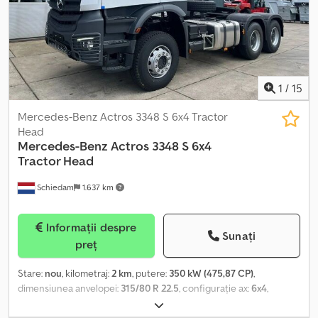
1
/
15
Mercedes-Benz Actros 3348 S 6x4 Tractor
Head
Mercedes-Benz
Actros 3348 S 6x4
Tractor Head
Schiedam
1.637 km
Informații despre
Sunați
preț
Stare:
nou
, kilometraj:
2 km
, putere:
350 kW (475,87 CP)
,
dimensiunea anvelopei:
315/80 R 22.5
, configurație ax:
6x4
,
ampatament:
3.600 mm
, capacitatea rezervorului de combustibil: