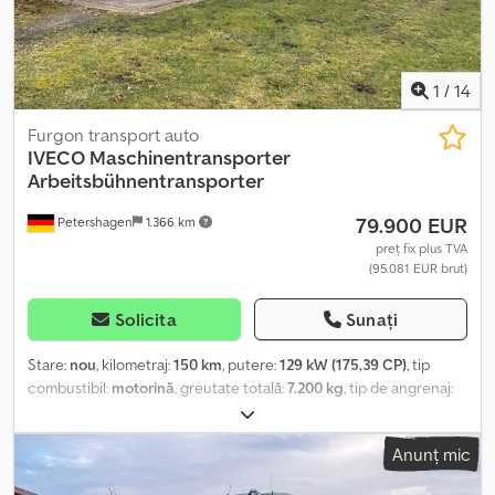
1
/
14
Furgon transport auto
IVECO
Maschinentransporter
Arbeitsbühnentransporter
79.900 EUR
Petershagen
1.366 km
preț fix plus TVA
(95.081 EUR brut)
Solicita
Sunați
Stare:
nou
, kilometraj:
150 km
, putere:
129 kW (175,39 CP)
, tip
combustibil:
motorină
, greutate totală:
7.200 kg
, tip de angrenaj:
automat
, număr de locuri:
3
, lungime totală:
7.880 mm
, lățime
totală:
2.314 mm
, înălțime totală:
2.900 mm
, lungimea spațiului de
Anunț mic
încărcare:
5.220 mm
, lățimea spațiului de încărcare:
2.200 mm
,
înălțime spațiu de încărcare:
908 mm
, An de fabricație:
2026
,