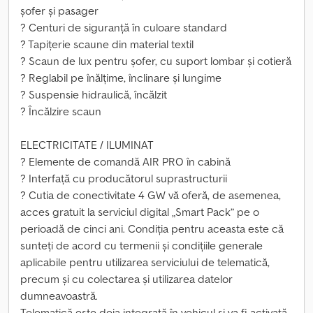
șofer și pasager
? Centuri de siguranță în culoare standard
? Tapițerie scaune din material textil
? Scaun de lux pentru șofer, cu suport lombar și cotieră
? Reglabil pe înălțime, înclinare și lungime
? Suspensie hidraulică, încălzit
? Încălzire scaun
ELECTRICITATE / ILUMINAT
? Elemente de comandă AIR PRO în cabină
? Interfață cu producătorul suprastructurii
? Cutia de conectivitate 4 GW vă oferă, de asemenea,
acces gratuit la serviciul digital „Smart Pack” pe o
perioadă de cinci ani. Condiția pentru aceasta este că
sunteți de acord cu termenii și condițiile generale
aplicabile pentru utilizarea serviciului de telematică,
precum și cu colectarea și utilizarea datelor
dumneavoastră.
Telematică este deja integrată în vehicul și va fi activată