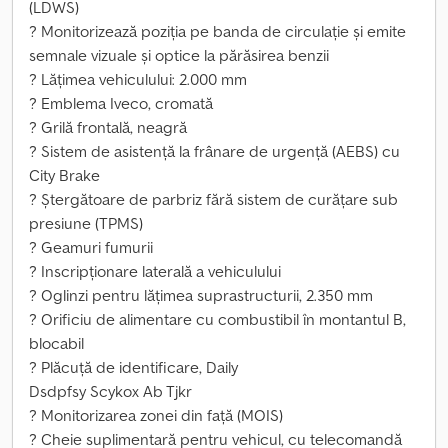
(LDWS)
? Monitorizează poziția pe banda de circulație și emite
semnale vizuale și optice la părăsirea benzii
? Lățimea vehiculului: 2.000 mm
? Emblema Iveco, cromată
? Grilă frontală, neagră
? Sistem de asistență la frânare de urgență (AEBS) cu
City Brake
? Ștergătoare de parbriz fără sistem de curățare sub
presiune (TPMS)
? Geamuri fumurii
? Inscripționare laterală a vehiculului
? Oglinzi pentru lățimea suprastructurii, 2.350 mm
? Orificiu de alimentare cu combustibil în montantul B,
blocabil
? Plăcuță de identificare, Daily
Dsdpfsy Scykox Ab Tjkr
? Monitorizarea zonei din față (MOIS)
? Cheie suplimentară pentru vehicul, cu telecomandă