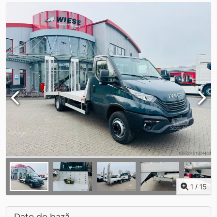
1
/
15
Date de bază