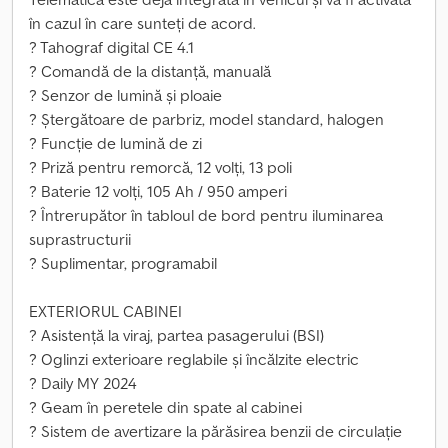
în cazul în care sunteți de acord.
? Tahograf digital CE 4.1
? Comandă de la distanță, manuală
? Senzor de lumină și ploaie
? Ștergătoare de parbriz, model standard, halogen
? Funcție de lumină de zi
? Priză pentru remorcă, 12 volți, 13 poli
? Baterie 12 volți, 105 Ah / 950 amperi
? Întrerupător în tabloul de bord pentru iluminarea
suprastructurii
? Suplimentar, programabil
EXTERIORUL CABINEI
? Asistență la viraj, partea pasagerului (BSI)
? Oglinzi exterioare reglabile și încălzite electric
? Daily MY 2024
? Geam în peretele din spate al cabinei
? Sistem de avertizare la părăsirea benzii de circulație