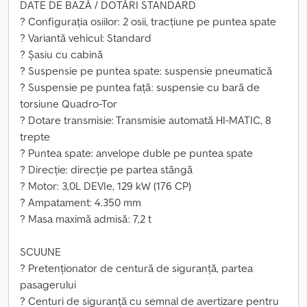
DATE DE BAZĂ / DOTĂRI STANDARD
? Configurația osiilor: 2 osii, tracțiune pe puntea spate
? Variantă vehicul: Standard
? Șasiu cu cabină
? Suspensie pe puntea spate: suspensie pneumatică
? Suspensie pe puntea față: suspensie cu bară de
torsiune Quadro-Tor
? Dotare transmisie: Transmisie automată HI-MATIC, 8
trepte
? Puntea spate: anvelope duble pe puntea spate
? Direcție: direcție pe partea stângă
? Motor: 3,0L DEVIe, 129 kW (176 CP)
? Ampatament: 4.350 mm
? Masa maximă admisă: 7,2 t
SCUUNE
? Pretenționator de centură de siguranță, partea
pasagerului
? Centuri de siguranță cu semnal de avertizare pentru