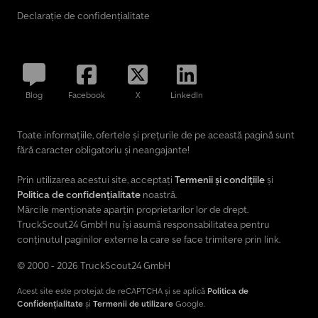
comandă Cablu dedicat panou de bord
Declarație de confidențialitate
Blog
Facebook
X
LinkedIn
Toate informațiile, ofertele și prețurile de pe această pagină sunt
fără caracter obligatoriu și neangajante!
Prin utilizarea acestui site, acceptați
Termenii și condițiile
și
Politica de confidențialitate
noastră.
Mărcile menționate aparțin proprietarilor lor de drept.
TruckScout24 GmbH nu își asumă responsabilitatea pentru
conținutul paginilor externe la care se face trimitere prin link.
© 2000 - 2026 TruckScout24 GmbH
Acest site este protejat de reCAPTCHA și se aplică
Politica de
Confidențialitate
și
Termenii de utilizare
Google.