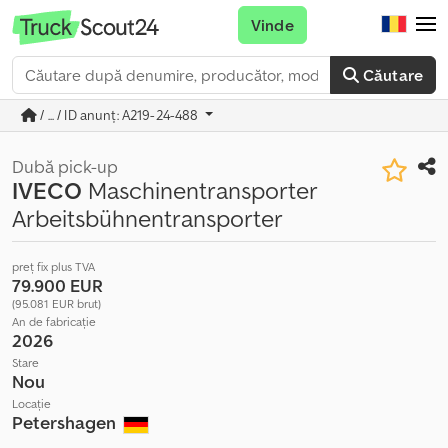
Vinde
Căutare
/ ... / ID anunț: A219-24-488
Dubă pick-up
IVECO
Maschinentransporter
Arbeitsbühnentransporter
preț fix plus TVA
79.900 EUR
(95.081 EUR brut)
An de fabricație
2026
Stare
Nou
Locație
Petershagen