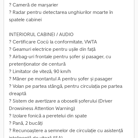
? Cameră de marșarier
? Radar pentru detectarea unghiurilor moarte în
spatele cabinei
INTERIORUL CABINEI / AUDIO
? Certificare Cocü la conformitate, VWTA
? Geamuri electrice pentru ușile din față
? Airbag-uri frontale pentru șofer și pasager, cu
pretenționator de centură
? Limitator de viteză, 90 km/h
? Mâner pe montantul A pentru șofer și pasager
? Volan pe partea stângă, pentru circulația pe partea
dreaptă
? Sistem de avertizare a oboselii șoferului (Driver
Drowsiness Attention Warning)
? Izolare fonică a peretelui din spate
? Pană, 2 bucăți
? Recunoaștere a semnelor de circulație cu asistență
inteligentă de viteză (ISA)