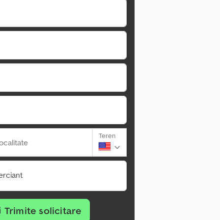
Teren
ocalitate
rciant
Trimite solicitare