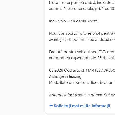
hidraulic cu pompă dublă, inele de an
automată, troliu cu cablu, priză cu 13 
Inclus troliu cu cablu Knott
Noul transportor profesional pentru ve
avantajos, disponibil imediat după 
Factură pentru vehicul nou, TVA deduc
autorizat cu experiență de 35 de ani.
05.2026 Cod articol: MA-ML3OVP.35
Achiziție în leasing
Modalitate de livrare: articol livrat pr
Anunțul a fost tradus automat. Pot ex
Solicitați mai multe informații