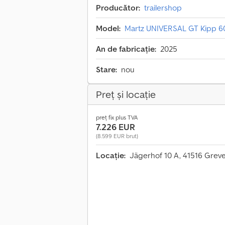
Producător:
trailershop
Model:
Martz UNIVERSAL GT Kipp 6
An de fabricație:
2025
Stare:
nou
Preț și locație
preț fix plus TVA
7.226 EUR
(8.599 EUR brut)
Locație:
Jägerhof 10 A, 41516 Grev