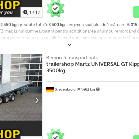
1
/
12
:
2.550 kg
, greutate totală:
3.500 kg
, lungimea spațiului de încărcare:
6.015
, magazinul dumneavoastră pentru achiziționarea unui nou remorcă, vă of
orci second-hand, disponibile în mod constant. Exemplu orientativ: Oferta va
or, cu podea din aluminiu!!! Martz Universal GT KIPP 600/3 S 600x210cm, po
ersal 3500 600x210cm, 3500 kg, platformă tandem, cu cadru coborât, șasiu în
care, platformă de încărcare basculabilă hidraulic, pompă cu acțiune dublă, o
Remorcă transport auto
trailershop
Martz UNIVERSAL GT Kipp
oli și iluminare modernă. Include troliu cu cablu Knott. Noua platformă pro
3500kg
reț avantajos, gata de ridicare imediat după comandă. Dodpfx Apjzrhamjyeck 
periență de 35 de ani. 08.2026, nr. articol: MA-ML3OVP.350.600.210.311KH0EB
nsport.
Grevenbroich
1.462 km