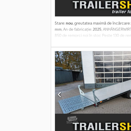
Stare:
nou
, greutatea maximă de încărcare
mm
, An de fabricație:
2025
, ANHÄNGERWIRTZ
850 de remorci noi în stoc Peste 130 de rem
universală pentru transportul autovehiculel
troliu, axă tandem 10", 3500 kg. Martz Univ
spate de 120 cm, din oțel, cu sistem de ridi
automată, troliu cu cablu, conector cu 13 p
autovehiculelor, accesibilă direct, la un p
garanție de la un dealer autorizat, cu o ex
transport: Articol expediat prin firmă de tra