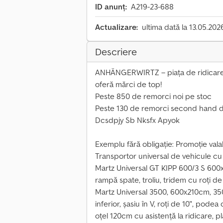
ID anunț:
A219-23-688
Actualizare:
ultima dată la 13.05.202
Descriere
ANHÄNGERWIRTZ – piața de ridicar
oferă mărci de top!
Peste 850 de remorci noi pe stoc
Peste 130 de remorci second hand d
Dcsdpjy Sb Nksfx Apyok
Exemplu fără obligație: Promoție valabi
Transportor universal de vehicule c
Martz Universal GT KIPP 600/3 S 600
rampă spate, troliu, tridem cu roți d
Martz Universal 3500, 600x210cm, 35
inferior, șasiu în V, roți de 10", pode
oțel 120cm cu asistență la ridicare, 