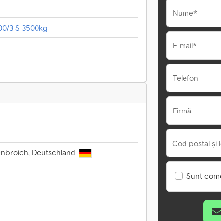
Nume*
00/3 S 3500kg
E-mail*
Telefon
Firmă
Cod poștal și l
enbroich, Deutschland
Sunt come