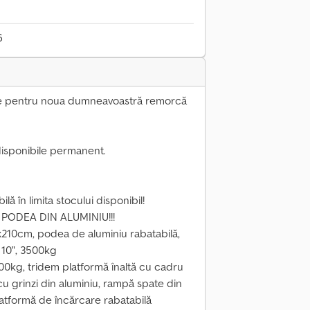
6
e pentru noua dumneavoastră remorcă
isponibile permanent.
lă în limita stocului disponibil!
u PODEA DIN ALUMINIU!!!
x210cm, podea de aluminiu rabatabilă,
e 10", 3500kg
00kg, tridem platformă înaltă cu cadru
a cu grinzi din aluminiu, rampă spate din
platformă de încărcare rabatabilă