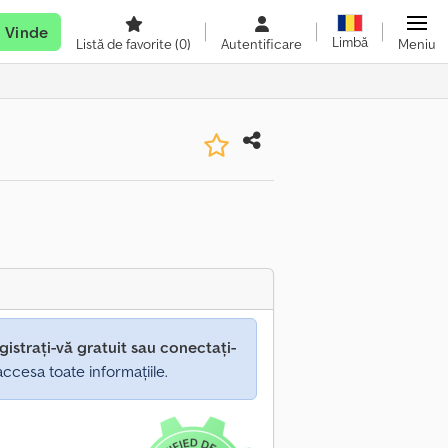
Vinde
Limbă
Listă de favorite
(0)
Autentificare
Meniu
gistrați-vă gratuit sau conectați-
ccesa toate informațiile.