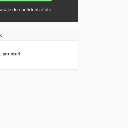
arație de confidențialitate
x
.. anunțuri