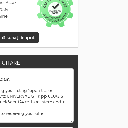
ne: Astăzi
 2004
line
mă sunați înapoi.
ICITARE