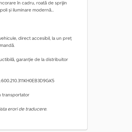
corare în cadru, roată de sprijin
poli și iluminare modernă...
hicule, direct accesibil, la un preț
comandă.
tibilă, garanție de la distribuitor
0.600.210.311KH0EB3D9GK5
in transportator
ista erori de traducere.