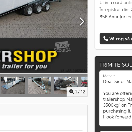
Ultima oară onli
Înregistrat din:
856 Anunțuri on
Vă rog să 
TRIMITE SOL
Mesaj*
1
/
12