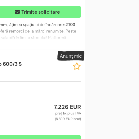
Trimite solicitare
 mm
, lățimea spațiului de încărcare:
2.100
eră remorci de la mărci renumite! Peste
labilă în limita stocului! Platformă
dea din aluminiu, basculabilă, rampă spate,
 V, anvelope 10", podea din aluminiu, rampă
Anunț mic
chiuri de fixare în cadru, roată de sprijin
 600/3 S
fesională pentru transportul
Vehicul nou, cu factură, TVA specificată,
3D9GK5 Posibilitate de finanțare. Tip de
7.226 EUR
preț fix plus TVA
(8.599 EUR brut)