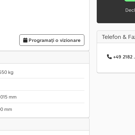
Decl
Telefon & Fa
Programați o vizionare
+49 2182 .
550 kg
.015 mm
00 mm