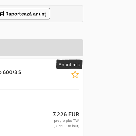
Raportează anunț
Anunț mic
 600/3 S
7.226 EUR
preț fix plus TVA
(8.599 EUR brut)