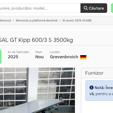
Căutare
Remorcă
Remorcă cu platformă deschisă
ID anunț: A219-23-688
AL GT Kipp 600/3 S 3500kg
An de fabricație
Stare
Locație
2025
Nou
Grevenbroich
Furnizor
Notă:
Înre
vă,
pentru a a