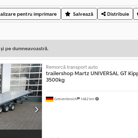
alizare pentru imprimare
Salvează
Distribuie
a și pe dumneavoastră.
Remorcă transport auto
trailershop
Martz UNIVERSAL GT Kipp
3500kg
Grevenbroich
1.462 km