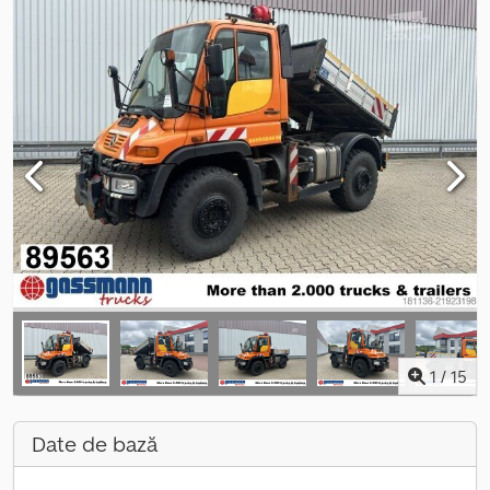
1
/
15
Date de bază