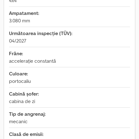
4x4
Ampatament:
3.080 mm
Următoarea inspecție (TÜV):
04/2027
Frâne:
accelerație constantă
Culoare:
portocaliu
Cabină șofer:
cabina de zi
Tip de angrenaj:
mecanic
Clasă de emisii: