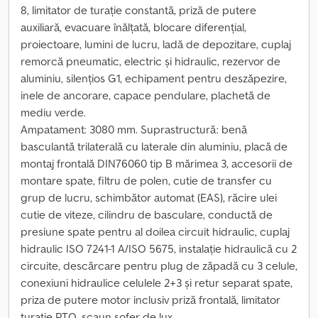
8, limitator de turație constantă, priză de putere
auxiliară, evacuare înălțată, blocare diferențial,
proiectoare, lumini de lucru, ladă de depozitare, cuplaj
remorcă pneumatic, electric și hidraulic, rezervor de
aluminiu, silențios G1, echipament pentru deszăpezire,
inele de ancorare, capace pendulare, plachetă de
mediu verde.
Ampatament: 3080 mm. Suprastructură: benă
basculantă trilaterală cu laterale din aluminiu, placă de
montaj frontală DIN76060 tip B mărimea 3, accesorii de
montare spate, filtru de polen, cutie de transfer cu
grup de lucru, schimbător automat (EAS), răcire ulei
cutie de viteze, cilindru de basculare, conductă de
presiune spate pentru al doilea circuit hidraulic, cuplaj
hidraulic ISO 7241-1 A/ISO 5675, instalație hidraulică cu 2
circuite, descărcare pentru plug de zăpadă cu 3 celule,
conexiuni hidraulice celulele 2+3 și retur separat spate,
priza de putere motor inclusiv priză frontală, limitator
turație PTO, scaun șofer de lux.