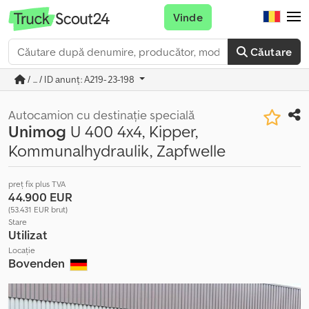
Vinde
Căutare
/ ... / ID anunț: A219-23-198
Autocamion cu destinație specială
Unimog
U 400 4x4, Kipper,
Kommunalhydraulik, Zapfwelle
preț fix plus TVA
44.900 EUR
(53.431 EUR brut)
Stare
Utilizat
Locație
Bovenden