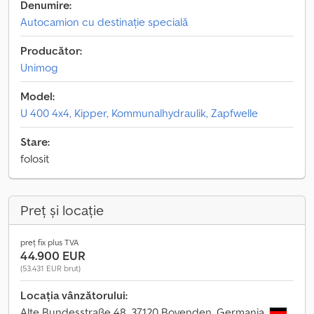
Denumire:
Autocamion cu destinație specială
Producător:
Unimog
Model:
U 400 4x4, Kipper, Kommunalhydraulik, Zapfwelle
Stare:
folosit
Preț și locație
preț fix plus TVA
44.900 EUR
(53.431 EUR brut)
Locația vânzătorului:
Alte Bundesstraße 48, 37120 Bovenden, Germania