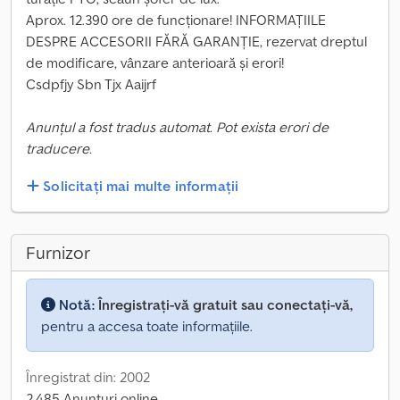
Aprox. 12.390 ore de funcționare! INFORMAȚIILE
DESPRE ACCESORII FĂRĂ GARANȚIE, rezervat dreptul
de modificare, vânzare anterioară și erori!
Csdpfjy Sbn Tjx Aaijrf
Anunțul a fost tradus automat. Pot exista erori de
traducere.
Solicitați mai multe informații
Furnizor
Notă:
Înregistrați-vă gratuit sau conectați-vă,
pentru a accesa toate informațiile.
Înregistrat din: 2002
2.485 Anunțuri online