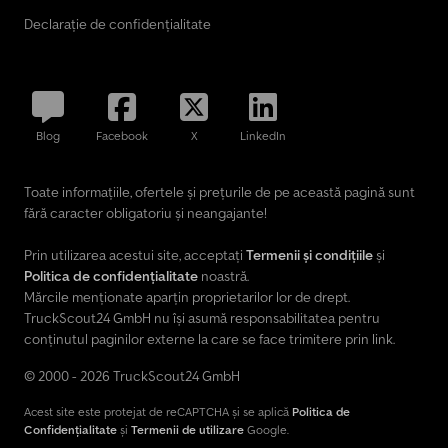
Declarație de confidențialitate
Blog
Facebook
X
LinkedIn
Toate informațiile, ofertele și prețurile de pe această pagină sunt
fără caracter obligatoriu și neangajante!
Prin utilizarea acestui site, acceptați
Termenii și condițiile
și
Politica de confidențialitate
noastră.
Mărcile menționate aparțin proprietarilor lor de drept.
TruckScout24 GmbH nu își asumă responsabilitatea pentru
conținutul paginilor externe la care se face trimitere prin link.
© 2000 - 2026 TruckScout24 GmbH
Acest site este protejat de reCAPTCHA și se aplică
Politica de
Confidențialitate
și
Termenii de utilizare
Google.