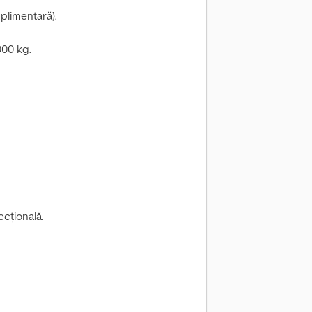
plimentară).
000 kg.
ecțională.