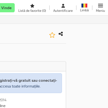
Vinde
Limbă
Listă de favorite
(0)
Autentificare
Meniu
gistrați-vă gratuit sau conectați-
ccesa toate informațiile.
 2014
line