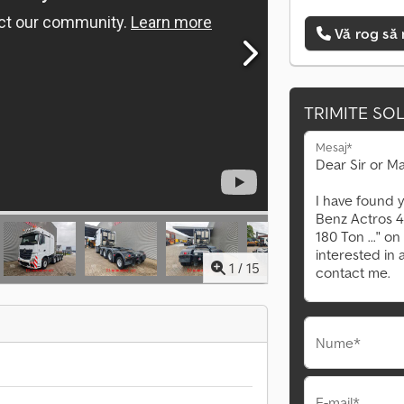
Vă rog să 
TRIMITE SOL
Mesaj*
1
/
15
Nume*
E-mail*