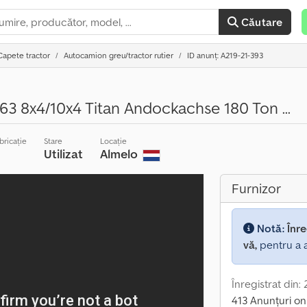
Căutare
Capete tractor
Autocamion greu/tractor rutier
ID anunț: A219-21-393
63 8x4/10x4 Titan Andockachse 180 Ton ...
bricație
Stare
Locație
Utilizat
Almelo
Furnizor
Notă:
Înre
vă,
pentru a a
Înregistrat din:
413 Anunțuri on