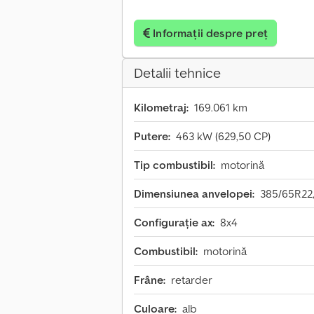
Informații despre preț
Detalii tehnice
Kilometraj:
169.061 km
Putere:
463 kW (629,50 CP)
Tip combustibil:
motorină
Dimensiunea anvelopei:
385/65R22
Configurație ax:
8x4
Combustibil:
motorină
Frâne:
retarder
Culoare:
alb