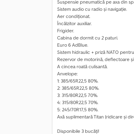
Suspensie pneumatică pe axa din sp
Sistem audio cu radio și navigație.
Aer condiționat.
Încălzitor auxiliar.
Frigider.
Cabina de dormit cu 2 paturi.
Euro 6 AdBlue.
Sistem hidraulic + priză NATO pentr
Rezervor de motorină, deflectoare și 
A cincea roată culisantă.
Anvelope:
1: 385/65R22,5 80%.
2: 385/65R22,5 80%.
3: 315/80R22,5 70%.
4: 315/80R22,5 70%.
5: 245/70R17,5 80%.
Axă suplimentară Titan (ridicare și dir
Disponibile 3 bucăți!