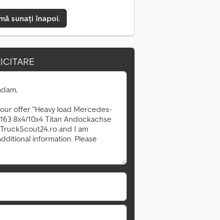
mă sunați înapoi.
ICITARE