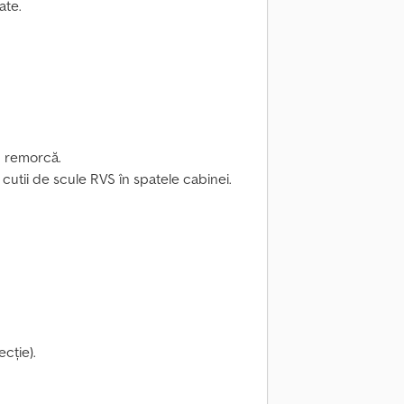
ate.
u remorcă.
cutii de scule RVS în spatele cabinei.
ecție).