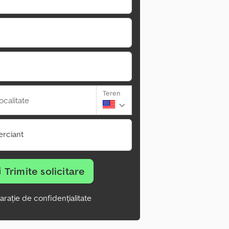
Teren
ocalitate
rciant
Trimite solicitare
arație de confidențialitate