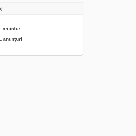
x
.. anunțuri
.. anunțuri