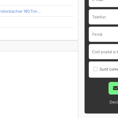
ndockachse 180 Ton ...
Telefon
Firmă
Cod poștal și l
Sunt come
Decl