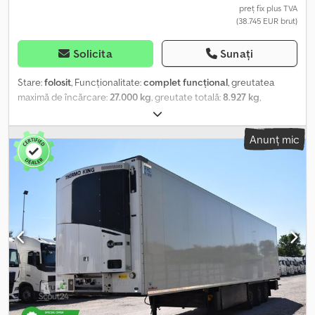
preț fix plus TVA
(38.745 EUR brut)
Solicita
Sunați
Stare:
folosit
, Funcționalitate:
complet funcțional
, greutatea
maximă de încărcare:
27.000 kg
, greutate totală:
8.927 kg
,
configurație ax:
3 axe
, prima înmatriculare:
12/2020
, lungime
totală:
14.040 mm
, lățime totală:
2.600 mm
, suspensie:
aer
,
Anunț mic
culoare:
alb
, An de fabricație:
2020
, Dotări:
istoric complet de
service, servodirecție, unitate de răcire
, Specificații tehnice
Unitate de răcire - THERMO KING SLXi 300, diesel și electrică
Producător de axe - SCB Suspensie completă cu aer Uși spate
duble izolate cu 4 tije de blocare din oțel Perete lateral izolat FP,
60 mm Cutie de scule din plastic cu capac și suport Rezervor de
combustibil, 245 l Sistem electronic de frânare EBS Sistem de
frânare antiblocare ABS ROTOS SCB (frâne cu disc) Termometru
Clapă de ventilație izolată în ușa spate stângă Comutator de
contact pentru ușa din spate Podea de semănat din orz din
aluminiu Suport pentru roată de rezervă tip coș pentru 2 roți (6+1)
anvelope - 385/65R22.5 (11.75x22.5) Platformă dublă cu înălțime