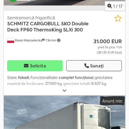
1
/
17
Semiremorcă frigorifică
SCHMITZ CARGOBULL
SKO Double
Deck FP60 ThermoKing SLXi 300
31.000 EUR
Rawa Mazowiecka
734 km
preț fix plus TVA
(38.130 EUR brut)
Solicita
Sunați
Stare:
folosit
, Funcționalitate:
complet funcțional
, greutatea
maximă de încărcare:
27.000 kg
, greutate totală:
8.927 kg
,
configurație ax:
3 axe
, prima înmatriculare:
11/2020
, lungime totală:
14.040 mm
, lățime totală:
2.600 mm
, suspensie:
aer
, culoare:
alb
,
Anunț mic
An de fabricație:
2020
, Dotări:
istoric complet de service,
servodirecție, unitate de răcire
, Specificații tehnice Unitate de
răcire - THERMO KING SLXi 300, diesel și electrică Chodpfxjzrdr
Es Apyoa Producător de axe - SCB Suspensie completă cu aer Uși
spate duble izolate cu 4 tije de blocare din oțel Perete lateral