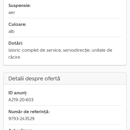
Suspensie:
aer
Culoare:
alb
Dotări:
istoric complet de service, servodirecție, unitate de
răcire
Detalii despre ofertă
ID anunț:
A219-20-603
Număr de referință:
9793-243529