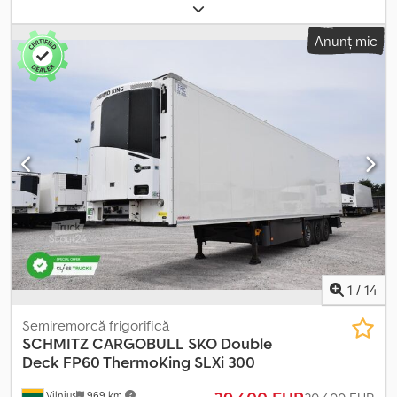
configurație ax:
4x2
, combustibil:
motorină
, frâne:
intarder
, tip de
angrenaj:
automat
, clasă de emisii:
Euro 6
, suspensie:
aer
, An de
Anunț mic
fabricație:
2015
, Autotractor Iveco Stralis 480 4x2, 480 CP, Euro 6
Cutie automată cu intarder Climatizare staționară, radio Cabină
cu 2 paturi Suspensie pneumatică integrală MMA 18 tone
Kilometraj: aproximativ 480.245 km Csdpfxsu H Daaj Apyoha
Anvelope: axa 1 - uzură aproximativ 20%, axa 2 - uzură aproximativ
80% Prima înmatriculare: 2015
1
/
14
Semiremorcă frigorifică
SCHMITZ CARGOBULL
SKO Double
Deck FP60 ThermoKing SLXi 300
Vilnius
969 km