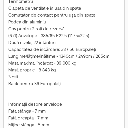
Termometru
Clapetă de ventilație în ușa din spate
Comutator de contact pentru ușa din spate
Podea din aluminiu
Coș pentru 2 roți de rezervă
(6+1) Anvelope - 385/65 R22.5 (11.75x22.5)
Două nivele, 22 întărituri
Capacitatea de încărcare: 33 / 66 Europaleți
Lungime/lățime/înălțime - 1340cm / 249cm / 265cm
Masă maximă, încărcat - 39 000 kg
Masă proprie - 8 843 kg
3 osii
Rack pentru 36 Europaleți
Informații despre anvelope
Față stânga - 7 mm
Față dreapta - 7 mm
Mijloc stânga - 5 mm