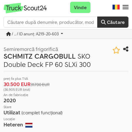
Vinde
Căutare
/ ... / ID anunț: A219-20-603
Semiremorcă frigorifică
SCHMITZ CARGOBULL
SKO
Double Deck FP 60 SLXi 300
preț fix plus TVA
30.500 EUR
31.700 EUR
(36.905 EUR brut)
An de fabricație
2020
Stare
Utilizat
(complet funcțional)
Locație
Heteren