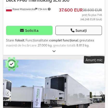
Deck FP60 ThermoKing SLXi 300
Mijloc dreapta - 9 mm Spate stânga - 7 mm Spate dreapta - 8 mm
37.600 EUR
Rawa Mazowiecka
734 km
38.600 EUR
preț fix plus TVA
(46.248 EUR brut)
Solicita
Sunați
Stare:
folosit
, Funcționalitate:
complet funcțional
, greutatea
maximă de încărcare:
27.000 kg
, greutate totală:
8.813 kg
,
configurație ax:
3 axe
, prima înmatriculare:
01/2022
, lungime totală:
14.040 mm
, lățime totală:
2.600 mm
, suspensie:
aer
, culoare:
alb
,
Anunț mic
An de fabricație:
2021
, Dotări:
istoric complet de service,
servodirecție, unitate de răcire
, Specificații tehnice FP 60
SMART. Înălțime variabilă dublu etaj V7 1650 pentru 11x3 EURO pal
cu 22 grinzi ALU. THERMO KING SLXi 300 - 50 cu BlueBox, OptiSet
și modulare. Uși spate duble izolate (FP, NX17) din spumă cu tije
duble din oțel. Cutie de scule din plastic cu suport pentru capac,
mâneci și sertar în spatele unității. Rezervor de combustibil din
plastic negru SCHMITZ 245l, 1 gât de umplere ; Etalonare BIO-
Diesel. Anvelope - 385/65R22.5. Lungime totală - 13550 mm.
Lățimea totală a remorcii - 2600 mm. Înălțimea totală