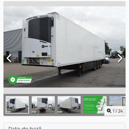
1
/
24
Date de bază