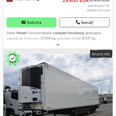
29.400 EUR
30.400 EUR
preț fix plus TVA
(35.574 EUR brut)
Solicita
Sunați
Stare:
folosit
, Funcționalitate:
complet funcțional
, greutatea
maximă de încărcare:
27.000 kg
, greutate totală:
8.927 kg
,
configurație ax:
3 axe
, prima înmatriculare:
06/2019
, lungime
totală:
14.040 mm
, lățime totală:
2.600 mm
, suspensie:
aer
,
Anunț mic
culoare:
alb
, An de fabricație:
2019
, Dotări:
istoric complet de
service, servodirecție, unitate de răcire
, Specificații tehnice
Unitatea de răcire -THERMO KING SLXi 300, diesel și electric
Producător osii - Schmitz Rotos Suspensie pneumatică Ușile din
spate sunt izolate, și prezintă 4 zăvoare din oțel Pereți laterali
izolați, FP 45 mm Trusă de scule din plastic, cu mâner pe capac
Rezervor de combustibil, 245 l Sistem Electronic de Frânare (EBS)
Sistem de Anti-blocare a roților (ABS) Discuri de frână ROTOS SCB
Termometru Chedjzdrb Sjpfx Apyea Clapetă de ventilație în ușa
din spate Comutator de contact pentru ușa din spate Podea din
aluminiu Coș pentru 2 roți de rezervă (6+1) Anvelope - 385/65
R22.5 (11.75x22.5) Două nivele, 22 întărituri Capacitatea de