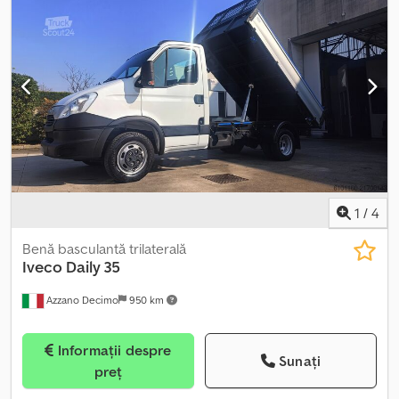
lungime totală:
5.200 mm
, lățime totală:
2.030 mm
, lungimea
spațiului de încărcare:
3.260 mm
, lățimea spațiului de încărcare:
2.030 mm
, înălțime spațiu de încărcare:
400 mm
, An de fabricație:
2016
, Dotări:
ABS, airbag
, OPEL MOVANO 2.3 CDTI 130 CP R 3500
BENĂ RABATABILĂ TRILATERALĂ – CULATĂ DE SCHIMBAT – CC
2299 – 96 kW – 130 CP – EURO 6 – LUNGIME INTERIOARĂ 3240 mm
– LĂȚIME 2030 mm – ÎNĂLȚIMEA PERETELUI LATERAL 400 mm –
SARCINĂ UTILĂ 850 kg – ABS – AER CONDIȚIONAT – GEAMURI
ELECTRICE – RADIO – 3 LOCURI ÎN CABINĂ – INFORMAȚII:
FRANCESCO 3356514297 Chedpfozf Hvtsx Ah Sea
1
/
4
Benă basculantă trilaterală
Iveco
Daily 35
Azzano Decimo
950 km
Informații despre
Sunați
preț