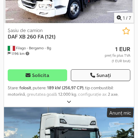
răspunderea pentru eventuale neconcordanțe privind dotările
tehnice, opționalele sau caracteristicile specificate, care pot
diferi de cele din descriere. Vă rugăm să verificați specificațiile
1
/
7
vehiculului pentru detalii precise.
Șasiu de camion
DAF
XB 260 FA (12t)
1 EUR
Filago - Bergamo - Bg
1.196 km
preț fix plus TVA
(1 EUR brut)
Solicita
Sunați
Stare:
folosit
, putere:
189 kW (256,97 CP)
, tip combustibil:
motorină
, greutatea goală:
12.000 kg
, configurație ax:
2 axe
,
culoare:
alb
, tip de angrenaj:
mecanic
, clasă de emisii:
Euro 6
, An
de fabricație:
2026
, Dotări:
aer condiționat
, NEGOCIERE PRIVATĂ
Anunț mic
AUTOSASIU XB 260FA 12 TONE, AMPATAMENT 3900 mm. Vehicul
disponibil la sediul nostru din Calcinato: Via Statale, 98 - 25011
Calcinato (BS) Email: info. Tel. Ofertă valabilă pentru contracte și
înmatriculări până la data de 30/04/2026, sub rezerva aprobării. -