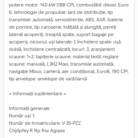
putere motor: 140 kW (188 CP), combustibil: diesel, Euro:
6, tehnologie de propulsie: lanț de distribuție, tip
transmisie: automată, servodirecție, ABS, ASR, baterie
de pornire, tip caroserie: înălțată și alungită, pereți
laterali acoperiți, treaptă spate, suport bagaje pe
acoperiș: niciunul, uși laterale: 1, închidere spate: ușă
dublă, închidere centralizată, locuri: 3, aranjament
scaune: 1+2, tapițerie scaune: material textil, reglare
scaune: manuală, L3H2 Maxi, transmisie automată,
navigație Mbux, cameră, aer condiționat, Euro6, 190 CP!,
tip anvelope: anvelope de vară/iarnă
= Informații suplimentare =
Informații generale
Număr uși: 1
Număr de înmatriculare: V-35-PZZ
Chjdpfey R Rp Rsx Agqea