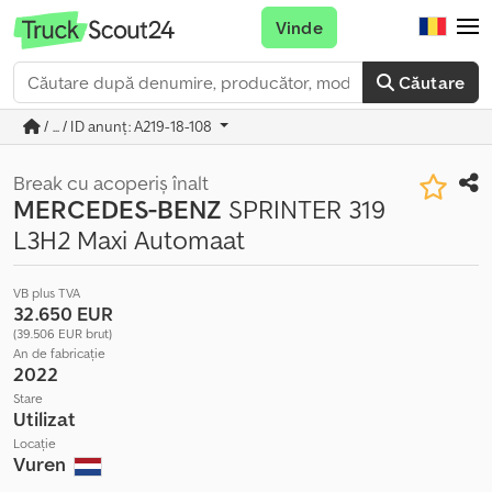
Vinde
Căutare
/ ... / ID anunț: A219-18-108
Break cu acoperiș înalt
MERCEDES-BENZ
SPRINTER 319
L3H2 Maxi Automaat
VB plus TVA
32.650 EUR
(39.506 EUR brut)
An de fabricație
2022
Stare
Utilizat
Locație
Vuren