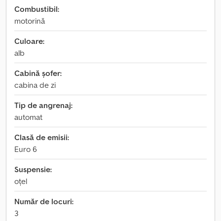
Combustibil:
motorină
Culoare:
alb
Cabină șofer:
cabina de zi
Tip de angrenaj:
automat
Clasă de emisii:
Euro 6
Suspensie:
oțel
Număr de locuri:
3