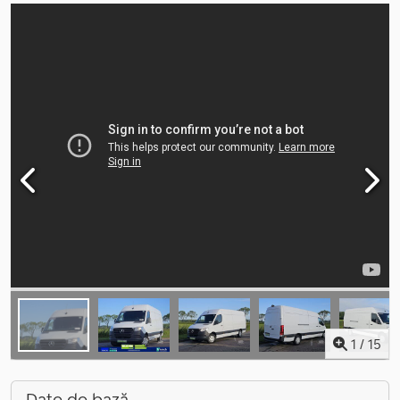
1
/
15
Date de bază