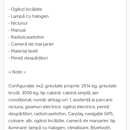
- Oglinzi încălzite
- Lampă cu halogen
- Niciunul
- Manual
- Radio/casetofon
- Cameră de marșarier
- Material textil
- Pereți despărțitori
= Note =
Configurație: 4x2, greutate proprie: 2514 kg, greutate
brută: 3500 kg, tip cabină: cabină simplă, aer
condiționat, număr airbag-uri: 1, asistență la parcare:
niciuna, geamuri electrice, oglinzi electrice, pereți
despărțitori, radio/casetofon, Carplay, navigație GPS,
culoare: alb, oglinzi încălzite, cameră de marșarier, tip
iluminare: lampă cu halogen, climatizare, Bluetooth,