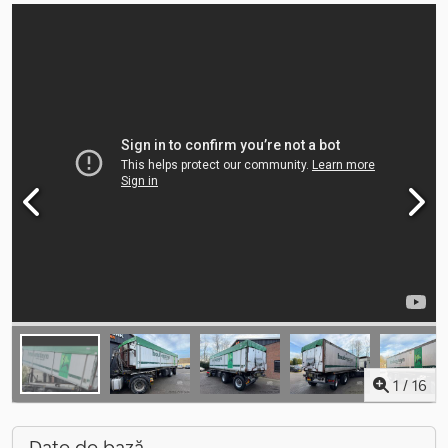
1
/
16
Date de bază