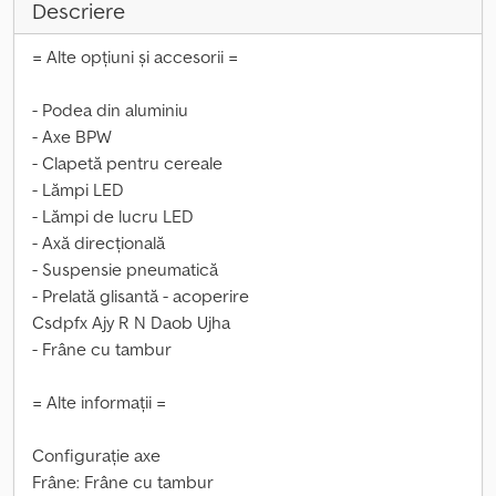
Descriere
= Alte opțiuni și accesorii =
- Podea din aluminiu
- Axe BPW
- Clapetă pentru cereale
- Lămpi LED
- Lămpi de lucru LED
- Axă direcțională
- Suspensie pneumatică
- Prelată glisantă - acoperire
Csdpfx Ajy R N Daob Ujha
- Frâne cu tambur
= Alte informații =
Configurație axe
Frâne: Frâne cu tambur