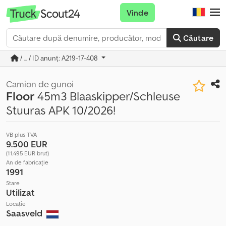
Vinde
Căutare
/ ... / ID anunț: A219-17-408
Camion de gunoi
Floor
45m3 Blaaskipper/Schleuse
Stuuras APK 10/2026!
VB plus TVA
9.500 EUR
(11.495 EUR brut)
An de fabricație
1991
Stare
Utilizat
Locație
Saasveld