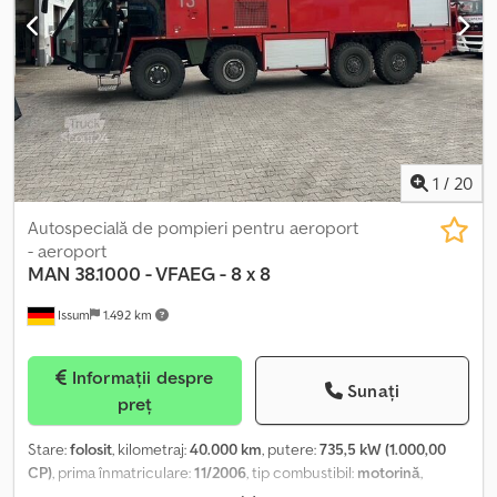
1
/
20
Autospecială de pompieri pentru aeroport
- aeroport
MAN
38.1000 - VFAEG - 8 x 8
Issum
1.492 km
Informații despre
Sunați
preț
Stare:
folosit
, kilometraj:
40.000 km
, putere:
735,5 kW (1.000,00
CP)
, prima înmatriculare:
11/2006
, tip combustibil:
motorină
,
greutate totală:
44.000 kg
, configurație ax:
8x8
, culoare:
roșu
, An