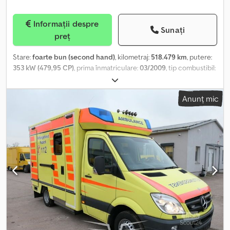
Informații despre
Sunați
preț
Stare:
foarte bun (second hand)
, kilometraj:
518.479 km
, putere:
353 kW (479,95 CP)
, prima înmatriculare:
03/2009
, tip combustibil:
motorină
, configurație ax:
8x4
, ampatament:
4.800 mm
,
combustibil:
motorină
, frâne:
intarder
, culoare:
alb
, cabină șofer:
Anunț mic
cabina de dormit
, tip de angrenaj:
mecanic
, numărul de trepte
de viteză:
16
, suspensie:
altul
, An de fabricație:
2009
, Dotări:
ABS,
aer condiționat, blocare diferențial, cuplaj remorcă, macara,
pilot automat de viteză, închidere centralizată
, = Alte opțiuni și
echipamente = - Suspensie cu foi de arc - Servofrână - Închidere
centralizată cu telecomandă - Limitator de viteză - Suspensie
pneumatică - Cabină de dormit - Parasolar - Cutie pentru scule -
Priză de putere (PTO) - Ungere centralizată - Cuplă de remorcare
Csdpfx Aowwtl Ujhcsrf = Observații = MAN TGS 35 480 8x4 - 6 BL,
Hydrodrive Hiab crane X - Hypro 232 - 5, AN 2020, Doar 680 ore de
funcționare, Telecomandă, 5 extensii hidraulice, Rotator, Sistem
de schimbare hidraulic, Basculantă din oțel și platformă Platformă
cu obloane laterale din aluminiu și închizători pentru containere