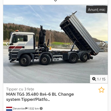
de fabricație:
2006
, Dotări:
aer condiționat, airbag, faruri
Anunț mic
suplimentare, istoric complet de service, servodirecție,
tracțiune integrală, încălzitor staționar
, Autospecială de
intervenție pentru stingerea incendiilor pe aerodrom, MAN cu
suprastructură Z 8 - producător ZIEGLER Crsdow Hk U Sjpfx
Ahcof gata de utilizare
1
/
15
Tipper cu 3 fețe
MAN
TGS 35.480 8x4-6 BL Change
system Tipper/Platfo...
Deventer
1.532 km