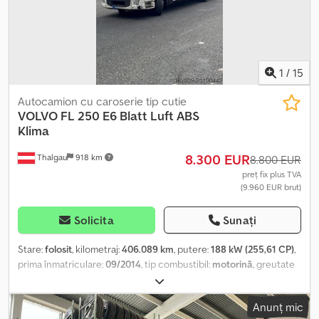
1
/
15
Autocamion cu caroserie tip cutie
VOLVO
FL 250 E6 Blatt Luft ABS
Klima
8.300 EUR
Thalgau
918 km
8.800 EUR
preț fix plus TVA
(9.960 EUR brut)
Solicita
Sunați
Stare:
folosit
, kilometraj:
406.089 km
, putere:
188 kW (255,61 CP)
,
prima înmatriculare:
09/2014
, tip combustibil:
motorină
, greutate
totală:
12.000 kg
, configurație ax:
2 axe
, următoarea inspecție
(TÜV):
09/2024
, culoare:
alb
, tip de angrenaj:
automat
, clasă de
Anunț mic
emisii:
Euro 6
, lungimea spațiului de încărcare:
7.400 mm
, lățimea