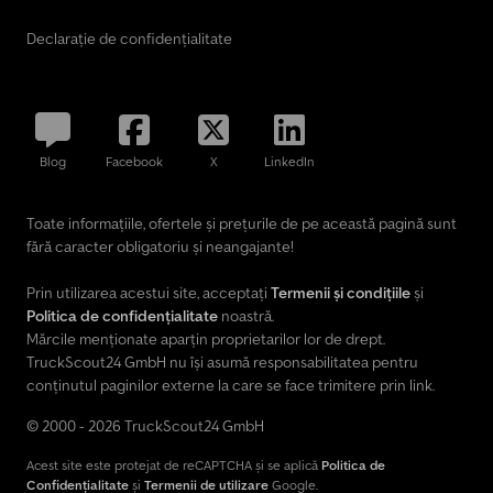
Declarație de confidențialitate
Blog
Facebook
X
LinkedIn
Toate informațiile, ofertele și prețurile de pe această pagină sunt
fără caracter obligatoriu și neangajante!
Prin utilizarea acestui site, acceptați
Termenii și condițiile
și
Politica de confidențialitate
noastră.
Mărcile menționate aparțin proprietarilor lor de drept.
TruckScout24 GmbH nu își asumă responsabilitatea pentru
conținutul paginilor externe la care se face trimitere prin link.
© 2000 - 2026 TruckScout24 GmbH
Acest site este protejat de reCAPTCHA și se aplică
Politica de
Confidențialitate
și
Termenii de utilizare
Google.