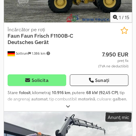
1
/
15
Încărcător pe roți
Faun
Faun Frisch F1100B-C
Deutsches Gerät
7.950 EUR
Sottrum
1.386 km
preț fix
(TVA ne deductibil)
Solicita
Sunați
Stare:
folosit
, kilometraj:
10.916 km
, putere:
68 kW (92,45 CP)
, tip
de angrenaj:
automat
, tip combustibil:
motorină
, culoare:
galben
,
greutate totală:
8.200 kg
, greutatea goală:
3.700 kg
, greutatea
maximă de încărcare:
4.500 kg
, configurație ax:
4x4
, număr de
Anunț mic
locuri:
1
, prima înmatriculare:
03/1981
, frâne:
altul
, An de fabricație:
1981
, ore de funcționare:
10.916 h
, cabină șofer:
cabina de zi
,
Dotări:
cabină, lopată standard, protector de cap, tracțiune