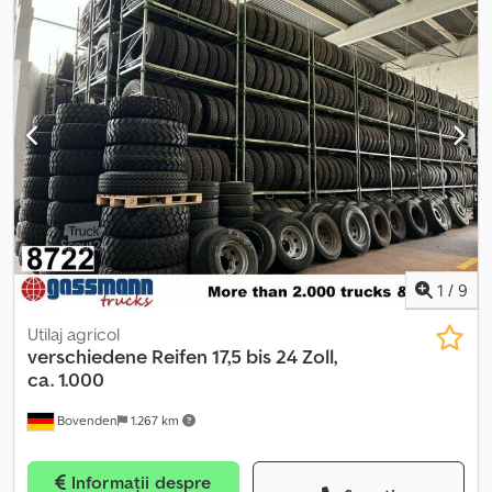
spațiului de încărcare:
2.480 mm
, înălțime spațiu de încărcare:
2.450 mm
, An de fabricație:
2014
, Dotări:
ABS, aer condiționat,
hayon hidraulic, încălzitor staționar
, * Rampă de încărcare *
Suspensie pneumatică Reglare viteză: Cruise control Climatizare:
Aer condiționat Sistem hidraulic: Fără Siguranță: ABS Crsdsyd S R
Iopfx Ahcof MOTOR PORNIT
1
/
9
Utilaj agricol
verschiedene Reifen 17,5 bis 24 Zoll,
ca. 1.000
Bovenden
1.267 km
Informații despre