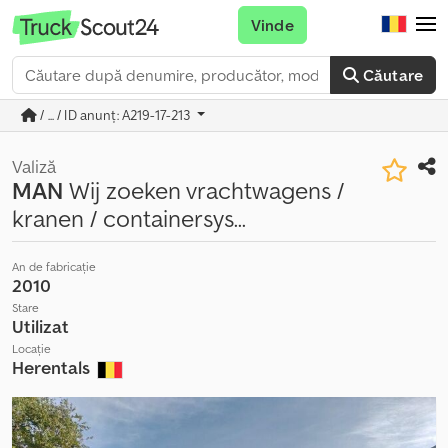
Vinde
Căutare
/ ... / ID anunț: A219-17-213
Valiză
MAN
Wij zoeken vrachtwagens /
kranen / containersys...
An de fabricație
2010
Stare
Utilizat
Locație
Herentals