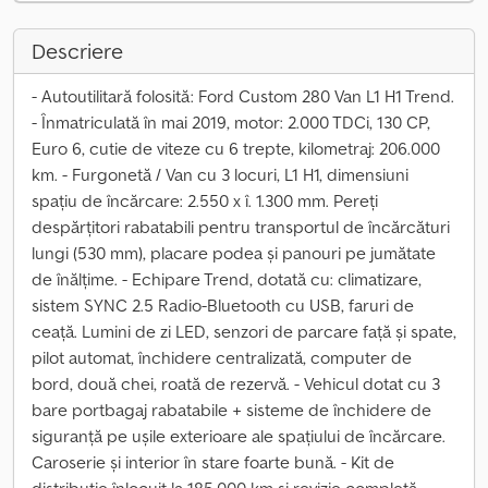
Descriere
- Autoutilitară folosită: Ford Custom 280 Van L1 H1 Trend.
- Înmatriculată în mai 2019, motor: 2.000 TDCi, 130 CP,
Euro 6, cutie de viteze cu 6 trepte, kilometraj: 206.000
km. - Furgonetă / Van cu 3 locuri, L1 H1, dimensiuni
spațiu de încărcare: 2.550 x î. 1.300 mm. Pereți
despărțitori rabatabili pentru transportul de încărcături
lungi (530 mm), placare podea și panouri pe jumătate
de înălțime. - Echipare Trend, dotată cu: climatizare,
sistem SYNC 2.5 Radio-Bluetooth cu USB, faruri de
ceață. Lumini de zi LED, senzori de parcare față și spate,
pilot automat, închidere centralizată, computer de
bord, două chei, roată de rezervă. - Vehicul dotat cu 3
bare portbagaj rabatabile + sisteme de închidere de
siguranță pe ușile exterioare ale spațiului de încărcare.
Caroserie și interior în stare foarte bună. - Kit de