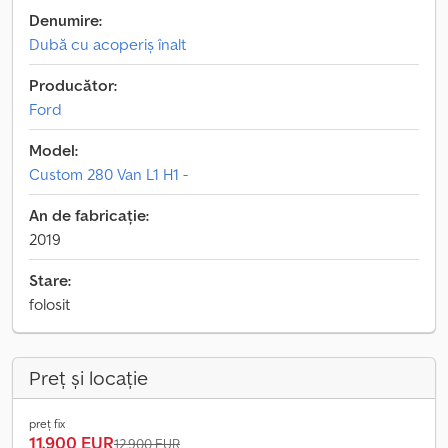
Denumire:
Dubă cu acoperiș înalt
Producător:
Ford
Model:
Custom 280 Van L1 H1 -
An de fabricație:
2019
Stare:
folosit
Preț și locație
preț fix
11.900 EUR
12.900 EUR