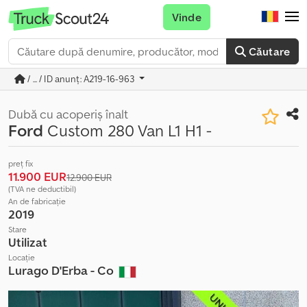
Vinde
Căutare
/ ... / ID anunț: A219-16-963
Dubă cu acoperiș înalt
Ford
Custom 280 Van L1 H1 -
preț fix
11.900 EUR
12.900 EUR
(TVA ne deductibil)
An de fabricație
2019
Stare
Utilizat
Locație
Lurago D'Erba - Co