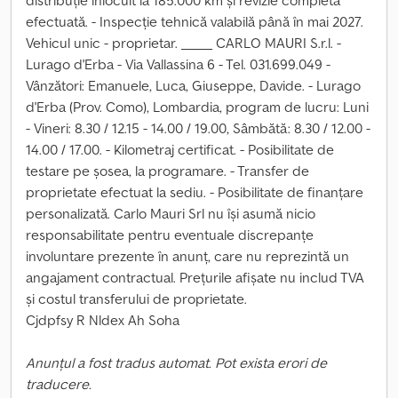
distribuție înlocuit la 185.000 km și revizie completă
efectuată. - Inspecție tehnică valabilă până în mai 2027.
Vehicul unic - proprietar. _____ CARLO MAURI S.r.l. -
Lurago d'Erba - Via Vallassina 6 - Tel. 031.699.049 -
Vânzători: Emanuele, Luca, Giuseppe, Davide. - Lurago
d'Erba (Prov. Como), Lombardia, program de lucru: Luni
- Vineri: 8.30 / 12.15 - 14.00 / 19.00, Sâmbătă: 8.30 / 12.00 -
14.00 / 17.00. - Kilometraj certificat. - Posibilitate de
testare pe șosea, la programare. - Transfer de
proprietate efectuat la sediu. - Posibilitate de finanțare
personalizată. Carlo Mauri Srl nu își asumă nicio
responsabilitate pentru eventuale discrepanțe
involuntare prezente în anunț, care nu reprezintă un
angajament contractual. Prețurile afișate nu includ TVA
și costul transferului de proprietate.
Cjdpfsy R Nldex Ah Soha
Anunțul a fost tradus automat. Pot exista erori de
traducere.