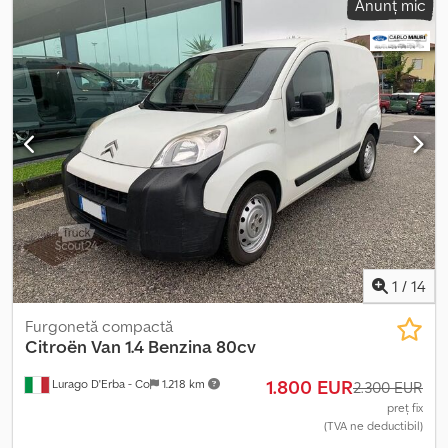
Anunț mic
2.800 mm
, lățimea spațiului de încărcare:
1.630 mm
, înălțime
spațiu de încărcare:
1.870 mm
, Dimensiuni compartiment de
încărcare (L l Î): 2.800 mm x 1.630 mm x 1.870 mm, Volum
compartiment de încărcare: 8 m³, Scaune material textil, FURGON
H2 Chodpfoynnmajx Ah Soa
1
/
14
Furgonetă compactă
Citroën
Van 1.4 Benzina 80cv
1.800 EUR
Lurago D'Erba - Co
1.218 km
2.300 EUR
preț fix
(TVA ne deductibil)