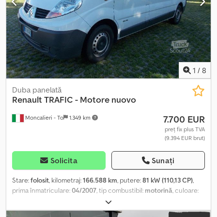
telefonice sunt procesate cu prioritate. Oferim finanțare pentru
companii (Germania și Austria). Mai multe informații pe pagina
noastră: www.Helmig-Verkaufsfahrzeuge.de
1
/
8
Duba panelată
Renault
TRAFIC - Motore nuovo
7.700 EUR
Moncalieri - To
1.349 km
preț fix plus TVA
(9.394 EUR brut)
Solicita
Sunați
Stare:
folosit
, kilometraj:
166.588 km
, putere:
81 kW (110,13 CP)
,
prima înmatriculare:
04/2007
, tip combustibil:
motorină
, culoare:
alb
, tip de angrenaj:
mecanic
, clasă de emisii:
Euro 4
, volumul
spațiului de încărcare:
8 m³
, lungimea spațiului de încărcare: