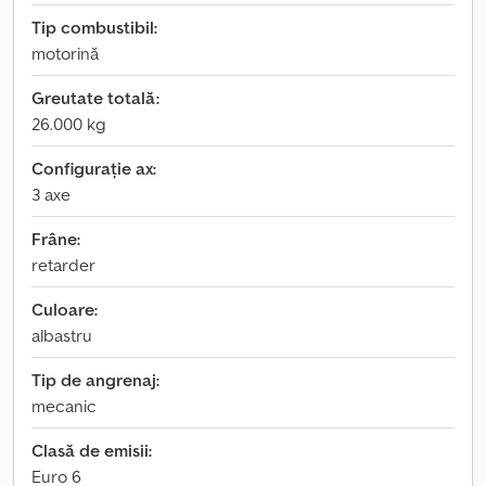
Tip combustibil:
motorină
Greutate totală:
26.000 kg
Configurație ax:
3 axe
Frâne:
retarder
Culoare:
albastru
Tip de angrenaj:
mecanic
Clasă de emisii:
Euro 6