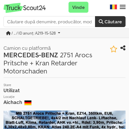
Vinde
Căutare
/ ... / ID anunț: A219-15-528
Camion cu platformă
MERCEDES-BENZ
2751 Arocs
Pritsche + Kran Retarder
Motorschaden
Stare
Utilizat
Locație
Aichach