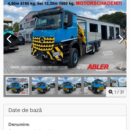
1
/
31
Date de bază
Denumire: