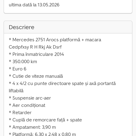
ultima dată la 13.05.2026
Descriere
* Mercedes 2751 Arocs platformă + macara
Cedpfxsy R H Rkj Ak Dsrf
* Prima înmatriculare 2014
* 350.000 km
* Euro 6
* Cutie de viteze manuală
* 4 x 4/2 cu punte directoare spate și axă portantă
liftabilă
* Suspensie arc-aer
* Aer condiționat
* Retarder
* Cuplă de remorcare față + spate
* Ampatament: 3,90 m
* Platformă: 6,30 x 2,48 x 0,80 m