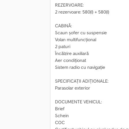
REZERVOARE:
2 rezervoare: 580(l) + 580(l)
CABINĂ:
Scaun șofer cu suspensie
Volan multifuncțional
2 paturi
Încălzire auxiliară
Aer condiționat
Sistem radio cu navigație
SPECIFICAȚII ADIȚIONALE:
Parasolar exterior
DOCUMENTE VEHICUL:
Brief
Schein
COC