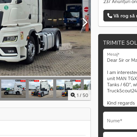
237 Anunțuri on
Vă rog să 
TRIMITE SOL
Mesaj*
1
/
50
Nume*