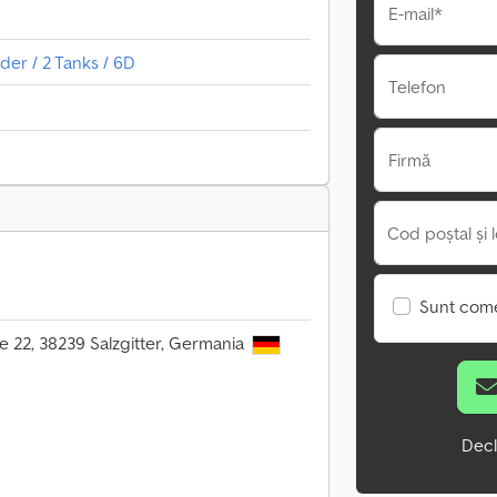
E-mail*
der / 2 Tanks / 6D
Telefon
Firmă
Cod poștal și l
Sunt come
 22, 38239 Salzgitter, Germania
Decl