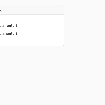
x
.. anunțuri
.. anunțuri