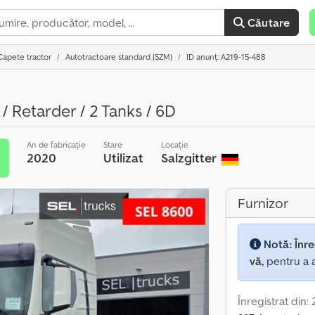
Căutare
Capete tractor
Autotractoare standard (SZM)
ID anunț: A219-15-488
/ Retarder / 2 Tanks / 6D
An de fabricație
Stare
Locație
2020
Utilizat
Salzgitter
e
Furnizor
Notă:
Înre
vă,
pentru a a
Înregistrat din: