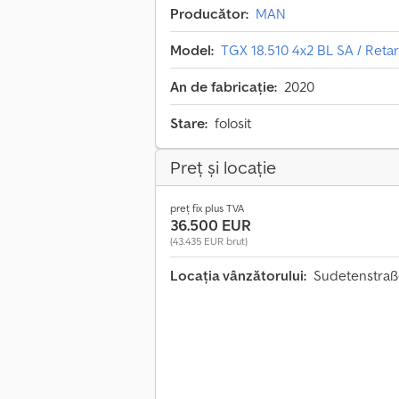
Producător:
MAN
Model:
TGX 18.510 4x2 BL SA / Retar
An de fabricație:
2020
Stare:
folosit
Preț și locație
preț fix plus TVA
36.500 EUR
(43.435 EUR brut)
Locația vânzătorului:
Sudetenstraße