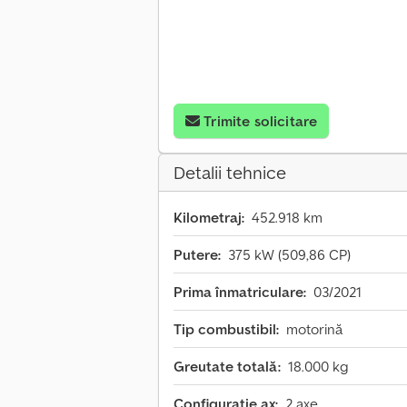
Trimite solicitare
Detalii tehnice
Kilometraj:
452.918 km
Putere:
375 kW (509,86 CP)
Prima înmatriculare:
03/2021
Tip combustibil:
motorină
Greutate totală:
18.000 kg
Configurație ax:
2 axe