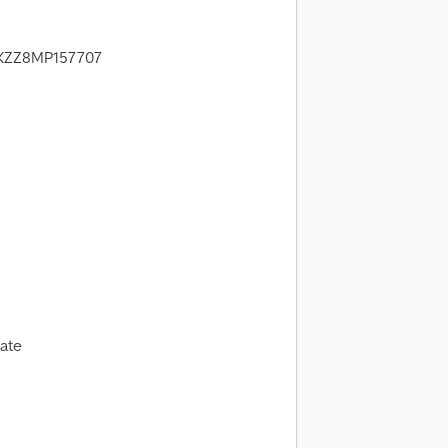
06KZZ8MP157707
ate