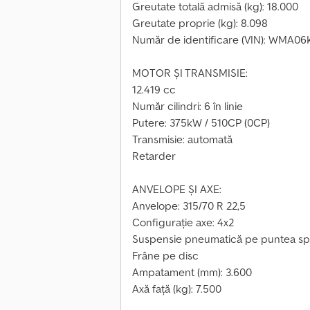
Greutate totală admisă (kg): 18.000
Greutate proprie (kg): 8.098
Număr de identificare (VIN): WMA
MOTOR ȘI TRANSMISIE:
12.419 cc
Număr cilindri: 6 în linie
Putere: 375kW / 510CP (0CP)
Transmisie: automată
Retarder
ANVELOPE ȘI AXE:
Anvelope: 315/70 R 22,5
Configurație axe: 4x2
Suspensie pneumatică pe puntea sp
Frâne pe disc
Ampatament (mm): 3.600
Axă față (kg): 7.500