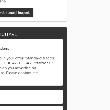
line
mă sunați înapoi.
ICITARE