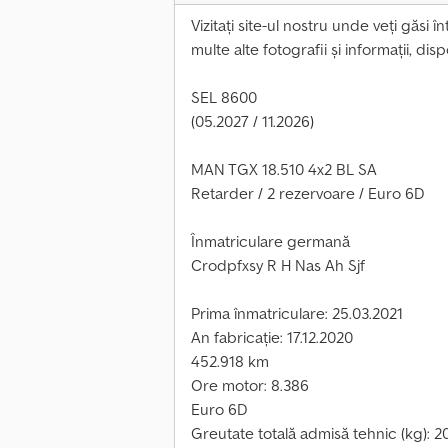
Vizitați site-ul nostru unde veți găsi 
multe alte fotografii și informații, dis
SEL 8600
(05.2027 / 11.2026)
MAN TGX 18.510 4x2 BL SA
Retarder / 2 rezervoare / Euro 6D
Înmatriculare germană
Crodpfxsy R H Nas Ah Sjf
Prima înmatriculare: 25.03.2021
An fabricație: 17.12.2020
452.918 km
Ore motor: 8.386
Euro 6D
Greutate totală admisă tehnic (kg): 2