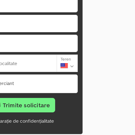
Teren
ocalitate
rciant
Trimite solicitare
arație de confidențialitate