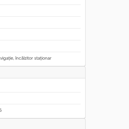
igație, încălzitor staționar
6