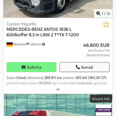
1
/
14
Camion frigorific
MERCEDES-BENZ
ANTOS 1836 L
Kühlkoffer 8,3 m LBW 2 T*TK T-1200
46.800 EUR
Riederich
1.220 km
preț fix plus TVA
(55.692 EUR brut)
Solicita
Sunați
Stare:
folosit
, kilometraj:
288.811 km
, putere:
265 kW (360,30 CP)
,
prima înmatriculare:
08/2016
, tip combustibil:
motorină
, greutate
totală:
18.000 kg
, configurație ax:
2 axe
, culoare:
argintiu
, tip de
angrenaj:
automat
, clasă de emisii:
Euro 6
, volumul spațiului de
Anunț mic
încărcare:
48 m³
, lungimea spațiului de încărcare:
8.200 mm
,
lățimea spațiului de încărcare:
2.450 mm
, înălțime spațiu de
încărcare:
2.380 mm
, An de fabricație:
2016
, Dotări:
ABS, aer
condiționat, filtru de particule, hayon hidraulic, program