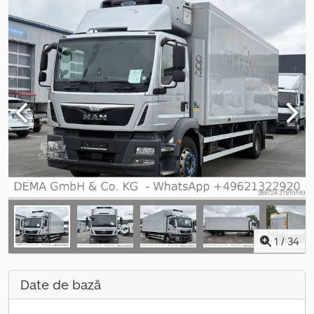
1
/
34
Date de bază