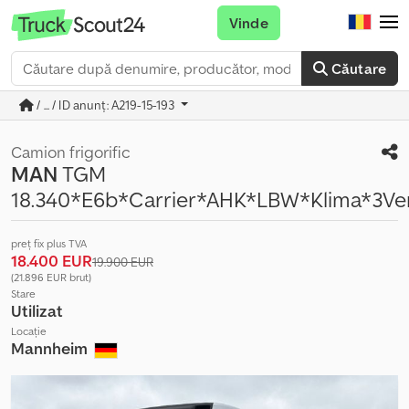
Vinde
Căutare
/ ... / ID anunț: A219-15-193
Camion frigorific
MAN
TGM
18.340*E6b*Carrier*AHK*LBW*Klima*3Ve
preț fix plus TVA
18.400 EUR
19.900 EUR
(21.896 EUR brut)
Stare
Utilizat
Locație
Mannheim