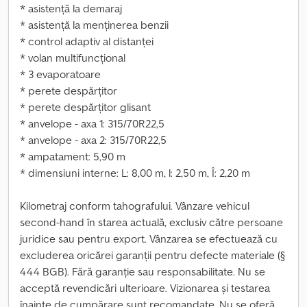
* asistență la demaraj
* asistență la menținerea benzii
* control adaptiv al distanței
* volan multifuncțional
* 3 evaporatoare
* perete despărțitor
* perete despărțitor glisant
* anvelope - axa 1: 315/70R22,5
* anvelope - axa 2: 315/70R22,5
* ampatament: 5,90 m
* dimensiuni interne: L: 8,00 m, l: 2,50 m, Î: 2,20 m
Kilometraj conform tahografului. Vânzare vehicul
second-hand în starea actuală, exclusiv către persoane
juridice sau pentru export. Vânzarea se efectuează cu
excluderea oricărei garanții pentru defecte materiale (§
444 BGB). Fără garanție sau responsabilitate. Nu se
acceptă revendicări ulterioare. Vizionarea și testarea
înainte de cumpărare sunt recomandate. Nu se oferă