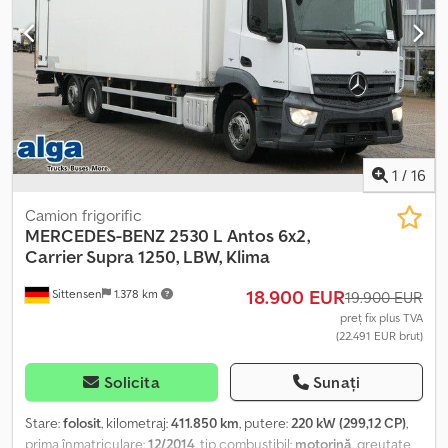
1
/
16
Camion frigorific
MERCEDES-BENZ
2530 L Antos 6x2,
Carrier Supra 1250, LBW, Klima
18.900 EUR
Sittensen
1.378 km
19.900 EUR
preț fix plus TVA
(22.491 EUR brut)
Solicita
Sunați
Stare:
folosit
, kilometraj:
411.850 km
, putere:
220 kW (299,12 CP)
,
prima înmatriculare:
12/2014
, tip combustibil:
motorină
, greutate