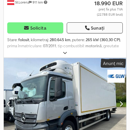
18.990 EUR
St.Lorenz
911 km
oferi o ofertă personalizată! Vehiculul poate fi colantat sau
inscripționat cu reclame. Se aplică condițiile noastre generale de
preț fix plus TVA
(22.788 EUR brut)
livrare și plată. Cu plăcere vă putem oferi o soluție de finanțare
sau leasing pentru acest vehicul. Vă rugăm să ne contactați!
Solicita
Sunați
Stare:
folosit
, kilometraj:
280.645 km
, putere:
265 kW (360,30 CP)
,
prima înmatriculare:
07/2011
, tip combustibil:
motorină
, greutate
totală:
26.000 kg
, configurație ax:
3 axe
, culoare:
portocaliu
, tip de
angrenaj:
mecanic
, clasă de emisii:
Euro 5
, Dotări:
aer condiționat
,
Anunț mic
Tel.: sună (Contact · Telefon · Mobil · WhatsApp) * Man TGS 26.360
6x2 / 4 BL * Autogunoieră * 3 axe * Cutie de viteze manuală *
Suspensie pe foi de arc față * Suspensie pneumatică spate * Axa
de mers înainte * VIN: WMA24SZZ7BW157067 * Tip motor:
D2066LF59 * Kw: 265 * Euro 5 * Capacitate cilindrică: 10.518 cmc
* Greutate proprie: 14.000 kg * Greutate totală: 26.000 kg *
Sarcină utilă: 11.925 kg * Ampatament: 3750 / 1350 mm * Lungime
vehicul: 8.850 mm * Lățime vehicul: 2.550 mm * Înălțime vehicul:
3.510 mm * ITP valabil până la 07/2022 Dwsdpjm Eyh Dofx Aiuoa *
Preț net * Toate informațiile fără garanție