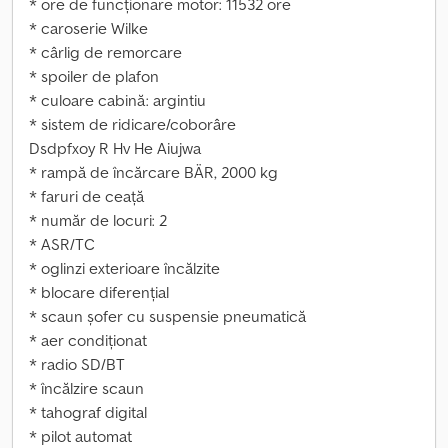
* ore de funcționare motor: 11532 ore
* caroserie Wilke
* cârlig de remorcare
* spoiler de plafon
* culoare cabină: argintiu
* sistem de ridicare/coborâre
Dsdpfxoy R Hv He Aiujwa
* rampă de încărcare BÄR, 2000 kg
* faruri de ceață
* număr de locuri: 2
* ASR/TC
* oglinzi exterioare încălzite
* blocare diferențial
* scaun șofer cu suspensie pneumatică
* aer condiționat
* radio SD/BT
* încălzire scaun
* tahograf digital
* pilot automat