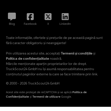
anvelopelor, inte
Blog
Facebook
X
LinkedIn
Toate informațiile, ofertele și prețurile de pe această pagină sunt
fără caracter obligatoriu și neangajante!
Prin utilizarea acestui site, acceptați
Termenii și condițiile
și
Politica de confidențialitate
noastră.
Mărcile menționate aparțin proprietarilor lor de drept.
TruckScout24 GmbH nu își asumă responsabilitatea pentru
conținutul paginilor externe la care se face trimitere prin link.
© 2000 - 2026 TruckScout24 GmbH
Acest site este protejat de reCAPTCHA și se aplică
Politica de
Confidențialitate
și
Termenii de utilizare
Google.