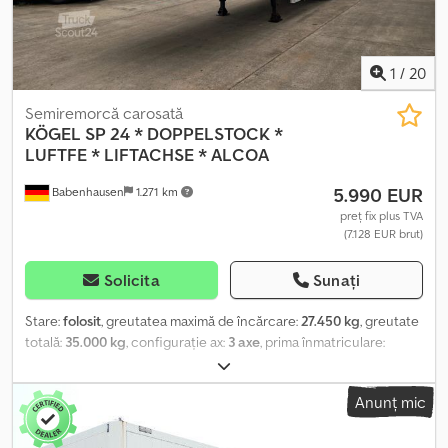
1
/
20
Semiremorcă carosată
KÖGEL
SP 24 * DOPPELSTOCK *
LUFTFE * LIFTACHSE * ALCOA
5.990 EUR
Babenhausen
1.271 km
preț fix plus TVA
(7.128 EUR brut)
Solicita
Sunați
Stare:
folosit
, greutatea maximă de încărcare:
27.450 kg
, greutate
totală:
35.000 kg
, configurație ax:
3 axe
, prima înmatriculare:
10/2008
, următoarea inspecție (TÜV):
07/2025
, lungimea spațiului
de încărcare:
13.600 mm
, lățimea spațiului de încărcare:
2.480
Anunț mic
mm
, înălțime spațiu de încărcare:
2.750 mm
, KÖGEL SP 24
SUSPENSIE PNEUMATICĂ AXĂ LIFTABILĂ DUBLĂ PODEA ALCOA ---
-ISTORIC VEHICUL * VIDEO DISPONIBIL LA CERERE ECHIPĂRI