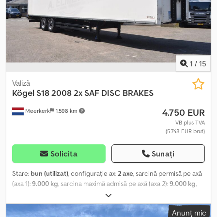
1
/
15
Valiză
Kögel
S18 2008 2x SAF DISC BRAKES
4.750 EUR
Meerkerk
1.598 km
VB plus TVA
(5.748 EUR brut)
Solicita
Sunați
Stare:
bun (utilizat)
, configurație ax:
2 axe
, sarcină permisă pe axă
(axa 1):
9.000 kg
, sarcina maximă admisă pe axă (axa 2):
9.000 kg
,
prima înmatriculare:
06/2008
, lungimea spațiului de încărcare:
13.620 mm
, lățimea spațiului de încărcare:
2.470 mm
, înălțime
Anunț mic
spațiu de încărcare:
2.730 mm
, suspensie:
aer
, dimensiunea