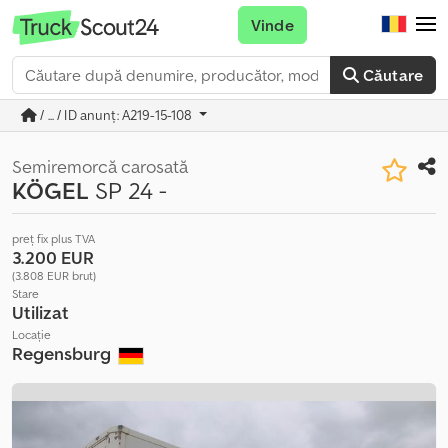
Vinde
Căutare
/ ... / ID anunț: A219-15-108
Semiremorcă carosată
KÖGEL
SP 24 -
preț fix plus TVA
3.200 EUR
(3.808 EUR brut)
Stare
Utilizat
Locație
Regensburg