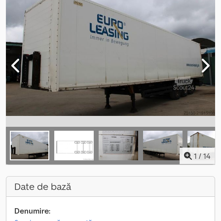
1
/
14
Date de bază
Denumire: