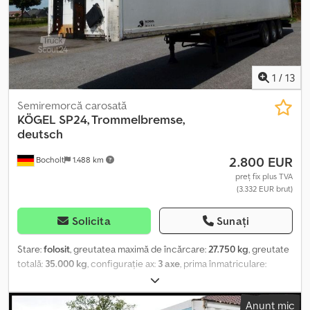
Ridicare și coborâre * ABS, EBS * Anvelope 385/65 R 22,5 * Profil
rămas aprox. 2 - 8 mm Dcodpfeucbiusx Actjk --- Ofertă fără
obligații din locația Bocholt, cu rezervarea vânzării anticipate și a
erorilor. Vânzare doar către comercianți sau pentru export.
1
/
13
Semiremorcă carosată
KÖGEL
SP24, Trommelbremse,
deutsch
2.800 EUR
Bocholt
1.488 km
preț fix plus TVA
(3.332 EUR brut)
Solicita
Sunați
Stare:
folosit
, greutatea maximă de încărcare:
27.750 kg
, greutate
totală:
35.000 kg
, configurație ax:
3 axe
, prima înmatriculare:
05/2008
, lungimea spațiului de încărcare:
13.620 mm
, lățimea
spațiului de încărcare:
2.470 mm
, înălțime spațiu de încărcare:
Anunț mic
2.700 mm
, volumul spațiului de încărcare:
90 m³
, lățime totală: