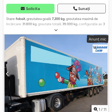
Solicita
Sunați
Stare:
folosit
, greutatea goală:
7.200 kg
, greutatea maximă de
încărcare:
31.800 kg
, greutate totală:
39.000 kg
, configurație ax:
3
axe
, prima înmatriculare:
06/2011
, următoarea inspecție (TÜV):
12/2026
, lungimea spațiului de încărcare:
13.620 mm
, lățimea
Anunț mic
spațiului de încărcare:
2.480 mm
, înălțime spațiu de încărcare:
2.720 mm
, volumul spațiului de încărcare:
91 m³
, lungime totală:
13.620 mm
, dimensiunea anvelopei:
385/65 22,5
, ampatament:
1.310 mm
, culoare:
alb
, An de fabricație:
2011
, ore de funcționare:
645.680 h
, kilometraj:
645.680 km
, dimensiunea anvelopei din
față:
385/65 22,5
, dimensiunea anvelopei din spate:
385/65 22,5
,
cabină șofer:
cabina de zi
, clasă de emisii:
niciunul
, Dotări:
ABS,
înmatriculare camion
, Număr de referință pentru solicitări: 41426
Krone, box (furgon) * An fabricație: 2011 * ABS, sistem de frânare
antiblocare * EBS, sistem electronic de frânare * Suspensie
pneumatică * Acoperiș fix Dedszc Ebdjpfx Actsck * Certificat de
securizare a încărcăturii DIN EN 12642 Cod XL * Ușă portal *
Container izoterm * Dublu etaj complet, inclusiv traverse *
Racord aer cu cap de cuplare (roșu + galben) * Conectori
1
/
11