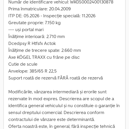
Număr de identificare vehicul: WK0S0002400130878
Prima înmatriculare: 20.04.2009
ITP DE: 05.2026 - Inspecție specială: 11.2026
Greutate proprie: 7.150 kg
---- uși portal mari
Înălțime interioară: 2.710 mm
Dcedpsy R Htfsfx Actok
Înălțime de trecere spate: 2.660 mm
Axe KÖGEL TRAXX cu frâne pe disc
Cutie de scule
Anvelope: 385/65 R 22,5
Suport roată de rezervă FĂRĂ roată de rezervă
Modificările, vânzarea intermediară și erorile sunt
rezervate în mod expres. Descrierea are scopul de a
identifica general vehiculul și nu constituie o garanție în
sensul dreptului comercial. Descrierea conform
contractului de vânzare este determinantă.
Oferta noastră este, în general, fără inspecție tehnică