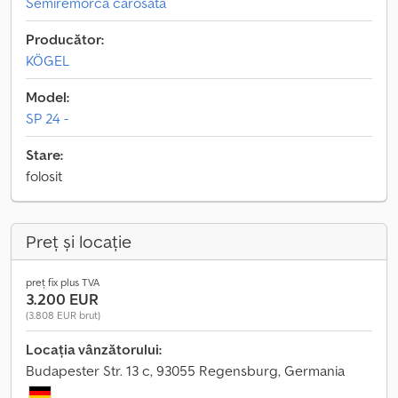
Semiremorcă carosată
Producător:
KÖGEL
Model:
SP 24 -
Stare:
folosit
Preț și locație
preț fix plus TVA
3.200 EUR
(3.808 EUR brut)
Locația vânzătorului:
Budapester Str. 13 c, 93055 Regensburg, Germania