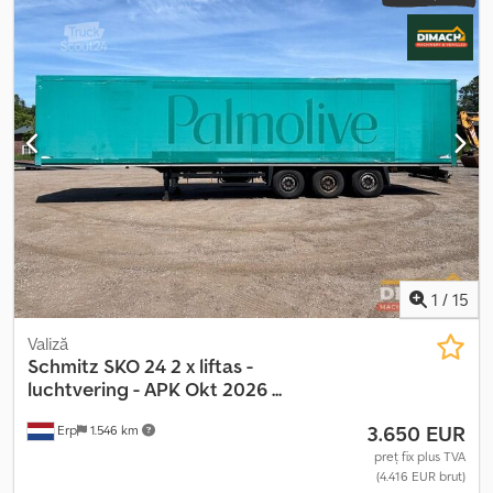
anvelopei:
385/65 R 22.5
, ampatament:
8.660 mm
, culoare:
alb
, An
de fabricație:
2008
, Dotări:
ABS
, = Alte opțiuni și accesorii = - Uși
spate - Suspensie pneumatică - Faruri de ceață - Roată de
rezervă - Frâne pe disc Dcodoy T Ntmopfx Actek = Informații
suplimentare = Configurație axe Dimensiune anvelope: 385/65 R
22.5 Frâne: Frâne pe disc Suspensie: Suspensie pneumatică Axă
spate 1: Sarcină maximă pe axă: 9.000 kg; Profil anvelopă stânga:
50%; Profil anvelopă dreapta: 50% Axă spate 2: Sarcină maximă pe
axă: 9.000 kg; Profil anvelopă stânga: 60%; Profil anvelopă dreapta:
60% Greutăți Greutate proprie: 6.300 kg Sarcină utilă: 23.700 kg
MMA: 30.000 kg Funcțional Marcă suprastructură: HERTOGHS
Stare Stare tehnică: bună Stare vizuală: bună Identificare Număr
de înmatriculare: OK-58-KX
1
/
15
Valiză
Schmitz
SKO 24 2 x liftas -
luchtvering - APK Okt 2026 ...
3.650 EUR
Erp
1.546 km
preț fix plus TVA
(4.416 EUR brut)