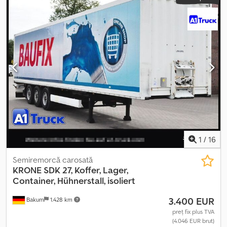
2.550 mm
, înălțime totală:
4.000 mm
, An de fabricație:
2008
,
Dotări:
ABS
, Koegel SP24 Structură interioară / exterioară: *
Caroserie tip box * Marfă uscată * Sistem dublu nivel cu 20 bare *
Ușă rulantă * Înălțime interioară aprox. 2.650 mm Djdpsucbizofx
Actjck * Podea din placaj antiderapant * Șină de ancorare *
Scară de acces * Lămpi de marșarier * Lumină de ceață spate
Șasiu / dotări suplimentare: * Axe SAF * Frâne cu tambur *
Suspensie pneumatică * Funcție de ridicare și coborâre * ABS,
EBS * Anvelope 385/65 R 22,5 * Profil rămas aprox. 5 - 10 mm ----
Ofertă fără caracter obligatoriu din locația Bocholt, cu rezervarea
vânzării intermediare și a erorilor. Vânzare doar către profesioniști
sau pentru export.
1
/
16
Semiremorcă carosată
KRONE
SDK 27, Koffer, Lager,
Container, Hühnerstall, isoliert
3.400 EUR
Bakum
1.428 km
preț fix plus TVA
(4.046 EUR brut)