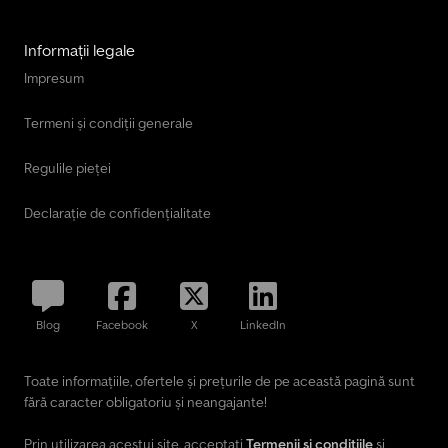
Informații legale
Impresum
Termeni și condiții generale
Regulile pieței
Declarație de confidențialitate
Blog
Facebook
X
LinkedIn
Toate informațiile, ofertele și prețurile de pe această pagină sunt
fără caracter obligatoriu și neangajante!
Prin utilizarea acestui site, acceptați
Termenii și condițiile
și