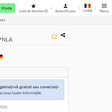
Vinde
Limbă
Listă de favorite
(0)
Autentificare
Meniu
-983
W*NLA
gistrați-vă gratuit sau conectați-
ccesa toate informațiile.
 2005