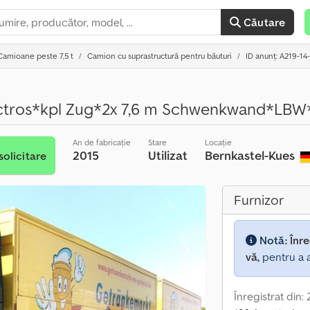
Căutare
Camioane peste 7,5 t
Camion cu suprastructură pentru băuturi
ID anunț: A219-14
ctros*kpl Zug*2x 7,6 m Schwenkwand*LB
An de fabricație
Stare
Locație
2015
Utilizat
Bernkastel-Kues
solicitare
Furnizor
Notă:
Înre
vă,
pentru a a
Înregistrat din: