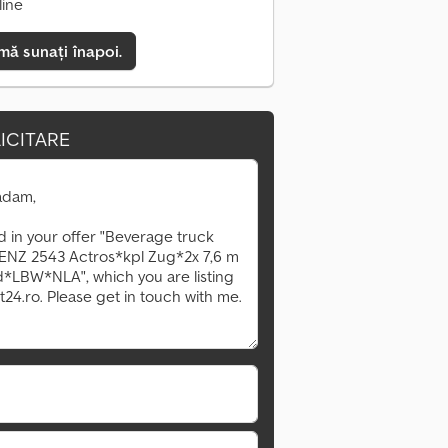
line
mă sunați înapoi.
ICITARE