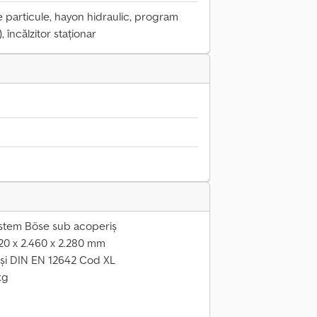
de particule, hayon hidraulic, program
, încălzitor staționar
6
sistem Böse sub acoperiș
620 x 2.460 x 2.280 mm
 și DIN EN 12642 Cod XL
kg