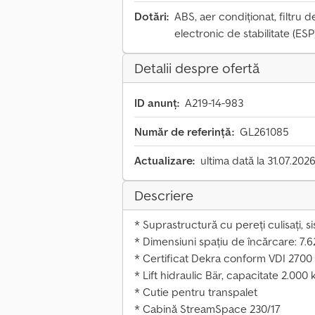
Dotări:
ABS, aer condiționat, filtru 
electronic de stabilitate (ESP)
Detalii despre ofertă
ID anunț:
A219-14-983
Număr de referință:
GL261085
Actualizare:
ultima dată la 31.07.202
Descriere
* Suprastructură cu pereți culisați, 
* Dimensiuni spațiu de încărcare: 7.
* Certificat Dekra conform VDI 2700
* Lift hidraulic Bär, capacitate 2.000 
* Cutie pentru transpalet
* Cabină StreamSpace 230/17