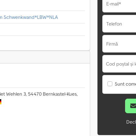
E-mail*
,6 m Schwenkwand*LBW*NLA
Telefon
Firmă
Cod poștal și l
Sunt come
t Wehlen 3, 54470 Bernkastel-Kues,
Decl