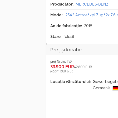
Producător:
MERCEDES-BENZ
Model:
2543 Actros*kpl Zug*2x 7
An de fabricație:
2015
Stare:
folosit
Preț și locație
preț fix plus TVA
33.900 EUR
42.800 EUR
(40.341 EUR brut)
Locația vânzătorului:
Gewerbegebie
Germania