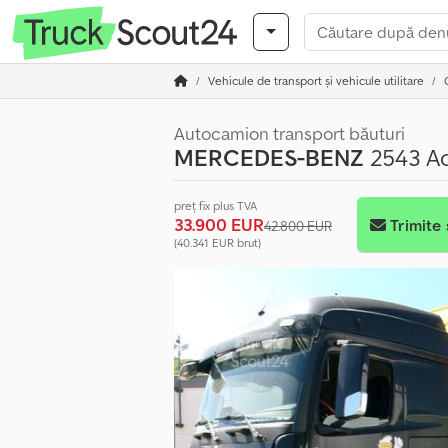
Vehicule de transport şi vehicule utilitare
Autocamion transport băuturi
MERCEDES-BENZ
2543 A
preț fix plus TVA
33.900 EUR
Trimite 
42.800 EUR
(40.341 EUR brut)