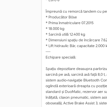
Împreună cu remorcă tandem cu pereț
* Producător Böse
* Prima înmatriculare 07.2015
* 18.000 kg
* Sarcină utilă 12.400 kg
* Dimensiuni spațiu de încărcare 7.6
* Lift hidraulic Bär, capacitate 2.000 
----
Echipare specială:
Spațiu depozitare deasupra parbrizul
sarcină pe axă, sarcină axă față 8,0 t
sistem audio-navigație Bluetooth Co
oglindă exterioară dreapta cu poziție
standard și DuoMatic, rezervor aer s
înălțată, claxon pneumatic, sistem as
oboseală), Active Brake Assist 3, sis