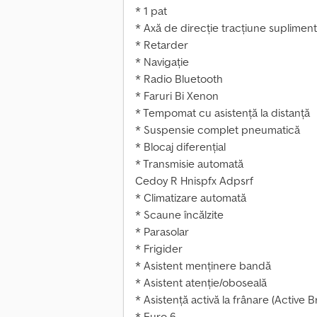
* 1 pat
* Axă de direcție tracțiune suplimenta
* Retarder
* Navigație
* Radio Bluetooth
* Faruri Bi Xenon
* Tempomat cu asistență la distanță
* Suspensie complet pneumatică
* Blocaj diferențial
* Transmisie automată
Cedoy R Hnispfx Adpsrf
* Climatizare automată
* Scaune încălzite
* Parasolar
* Frigider
* Asistent menținere bandă
* Asistent atenție/oboseală
* Asistență activă la frânare (Active B
* Euro 6