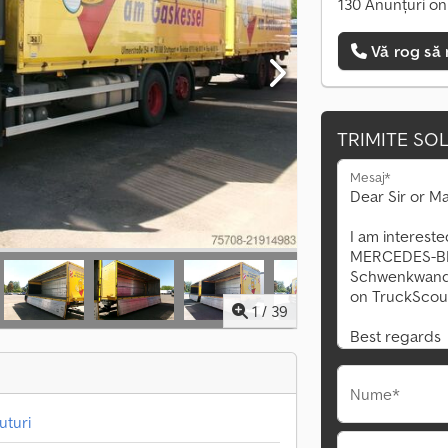
130 Anunțuri on
Vă rog să 
TRIMITE SOL
Mesaj*
1
/
39
Nume*
uturi