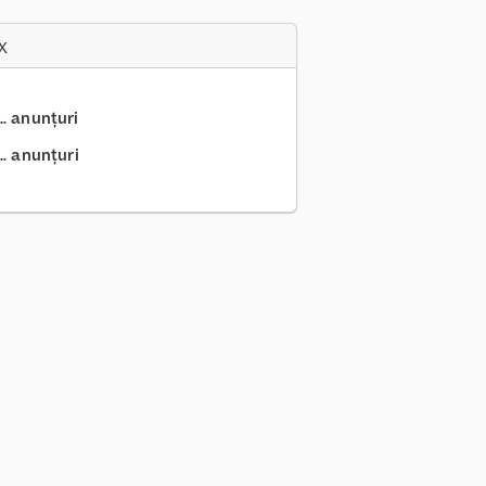
x
.. anunțuri
.. anunțuri