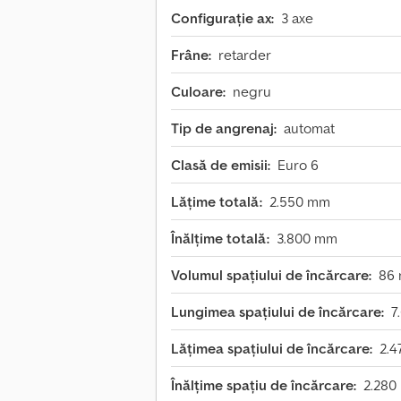
Configurație ax:
3 axe
Frâne:
retarder
Culoare:
negru
Tip de angrenaj:
automat
Clasă de emisii:
Euro 6
Lățime totală:
2.550 mm
Înălțime totală:
3.800 mm
Volumul spațiului de încărcare:
86 
Lungimea spațiului de încărcare:
7
Lățimea spațiului de încărcare:
2.
Înălțime spațiu de încărcare:
2.280