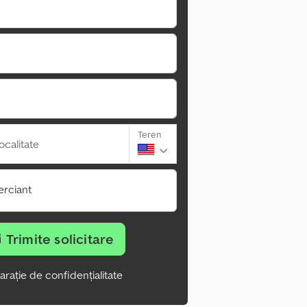
Teren
ocalitate
rciant
Trimite solicitare
arație de confidențialitate