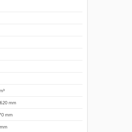
m³
.620 mm
470 mm
 mm