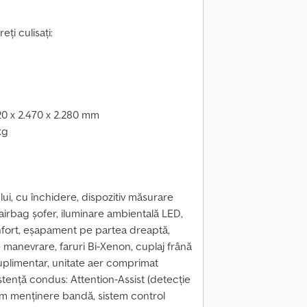
i culisați:
20 x 2.470 x 2.280 mm
kg
ui, cu închidere, dispozitiv măsurare
, airbag șofer, iluminare ambientală LED,
nfort, eșapament pe partea dreaptă,
 manevrare, faruri Bi-Xenon, cuplaj frână
uplimentar, unitate aer comprimat
istență condus: Attention-Assist (detecție
tem menținere bandă, sistem control