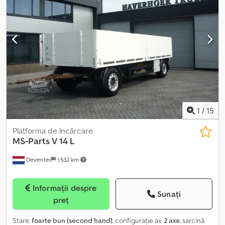
1
/
15
Platforma de încărcare
MS-Parts
V 14 L
Deventer
1.532 km
Informații despre
Sunați
preț
Stare:
foarte bun (second hand)
, configurație ax:
2 axe
, sarcină