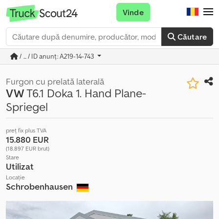
Vinde
Căutare
/ ... / ID anunț: A219-14-743
Furgon cu prelată laterală
VW
T6.1 Doka 1. Hand Plane-
Spriegel
preț fix plus TVA
15.880 EUR
(18.897 EUR brut)
Stare
Utilizat
Locație
Schrobenhausen