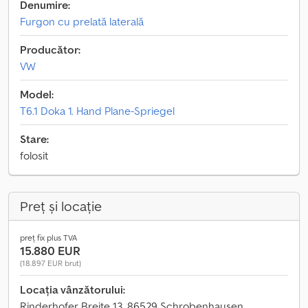
Denumire:
Furgon cu prelată laterală
Producător:
VW
Model:
T6.1 Doka 1. Hand Plane-Spriegel
Stare:
folosit
Preț și locație
preț fix plus TVA
15.880 EUR
(18.897 EUR brut)
Locația vânzătorului:
Rinderhofer Breite 13, 86529 Schrobenhausen,