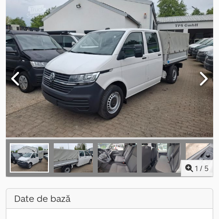
1
/
5
Date de bază