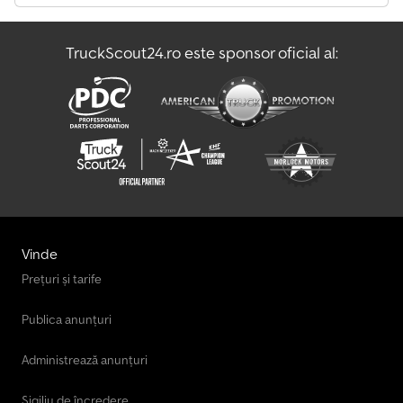
nostru. Aveți nevoie de finanțare? Oferim soluții individuale de
finanțare, contracte full service și servicii telematice. Vă stăm la
dispoziție pentru consiliere personalizată. Dsdsy Dnhqopfx Ai
TruckScout24.ro este sponsor oficial al:
Sswa
Vinde
Prețuri și tarife
Publica anunțuri
Administrează anunțuri
Sigiliu de încredere