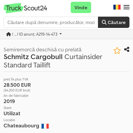
Vinde
Căutare
/ ... / ID anunț: A219-14-473
Semiremorcă deschisă cu prelată
Schmitz Cargobull
Curtainsider
Standard Taillift
preț fix plus TVA
28.500 EUR
(34.200 EUR brut)
An de fabricație
2019
Stare
Utilizat
Locație
Chateaubourg