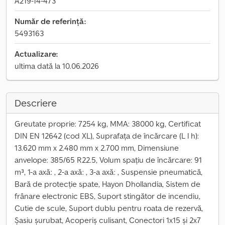
A219-14-473
Număr de referință:
5493163
Actualizare:
ultima dată la 10.06.2026
Descriere
Greutate proprie: 7254 kg, MMA: 38000 kg, Certificat
DIN EN 12642 (cod XL), Suprafața de încărcare (L l h):
13.620 mm x 2.480 mm x 2.700 mm, Dimensiune
anvelope: 385/65 R22.5, Volum spațiu de încărcare: 91
m³, 1-a axă: , 2-a axă: , 3-a axă: , Suspensie pneumatică,
Bară de protecție spate, Hayon Dhollandia, Sistem de
frânare electronic EBS, Suport stingător de incendiu,
Cutie de scule, Suport dublu pentru roata de rezervă,
Șasiu șurubat, Acoperiș culisant, Conectori 1x15 și 2x7