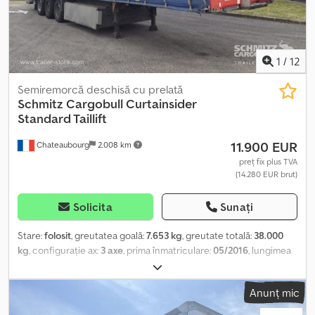
1
/
12
Semiremorcă deschisă cu prelată
Schmitz Cargobull
Curtainsider
Standard Taillift
11.900 EUR
Chateaubourg
2.008 km
preț fix plus TVA
(14.280 EUR brut)
Solicita
Sunați
Stare:
folosit
, greutatea goală:
7.653 kg
, greutate totală:
38.000
kg
, configurație ax:
3 axe
, prima înmatriculare:
05/2016
, lungimea
spațiului de încărcare:
13.620 mm
, lățimea spațiului de încărcare:
2.480 mm
, înălțime spațiu de încărcare:
2.830 mm
, volumul
Anunț mic
spațiului de încărcare:
95 m³
, suspensie:
aer
, dimensiunea
anvelopei:
385/65 R22,5
, culoare:
albastru
, An de fabricație:
2016
,