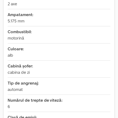
2 axe
Ampatament:
5.175 mm
Combustibil:
motorină
Culoare:
alb
Cabină șofer:
cabina de zi
Tip de angrenaj:
automat
Numărul de trepte de viteză:
6
Clasă de emisii: