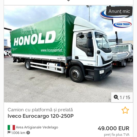
automat
, clasă de emisii:
Euro 6
, suspensie:
oțel-aer
, An de
Anunț mic
fabricație:
2017
, Dotări:
aer condiționat
, AUTOCAMION IVECO
Dedpezizdmsfx Apiekr EUROCARGO CUBE 120-220 (COD INTERN
PM2184) DESCRIERE – Autocamion în stare generală foarte bună,
echipat cu instalație nouă de tip cârlig marca BOB Italev T10
pentru containere de 4,30 metri, 2 axe, 4x2, transmisie automată,
Euro 6, suspensii pneumatice spate, aer condiționat. Posibilitate
container începând de la € 4.000,00 + TVA POSIBILITATE DE
FINANȚARE ȘI LEASING Motor – IVECO Km – 407.000 An – 2017
Cilindree – 5.880 cm³ Greutate maximă autorizată – 12.000 kg
Putere netă – 220 CP – 160 kW Ampatament – 3.330 mm Preț :
58.000,00 € + TVA
1
/
15
Camion cu platformă și prelată
Iveco
Eurocargo 120-250P
49.000 EUR
Area Artigianale Vedelago
1.006 km
preț fix plus TVA