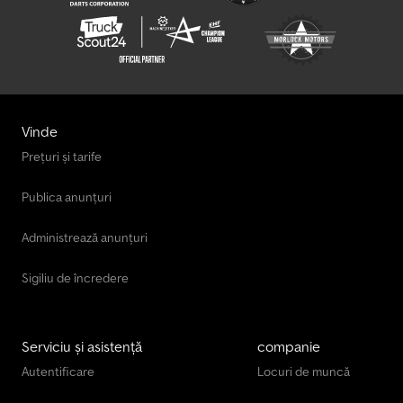
Prelată fixă cu dimensiuni interioare de 7,25 m x 2,48 m,
deschidere laterală pentru acces la marfă de 2,37 m, obloane
laterale de 50 cm împărțite în 2 secțiuni, prelată laterală culisantă
cu tensionare pe partea dreaptă, pardoseală din lemn multistrat,
complet echipat cu oblon hidraulic rabatabil de 1.500 kg.
Greutate totală admisă 11.990 kg; sarcină utilă aprox. 5.000 kg.
Dkodpfjyx Tkajx Apior MASON TRUCKS Via Vicenza, 31 Vedelago
Vinde
(Treviso)
Prețuri și tarife
Publica anunțuri
Administrează anunțuri
Sigiliu de încredere
Serviciu și asistență
companie
Autentificare
Locuri de muncă