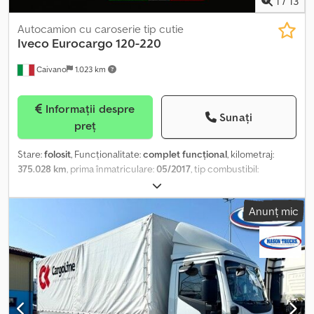
1
/
13
Autocamion cu caroserie tip cutie
Iveco
Eurocargo 120-220
Caivano
1.023 km
Informații despre
Sunați
preț
Stare:
folosit
, Funcționalitate:
complet funcțional
, kilometraj:
375.028 km
, prima înmatriculare:
05/2017
, tip combustibil:
motorină
, ampatament:
5.175 mm
, tip de angrenaj:
automat
,
Dotări:
ABS, aer condiționat, airbag
, IVECO Eurocargo 120-220
Anunț mic
Carosare: Furgon Dimensiuni interne: 7,65 x 2,48 x h 2,40m
Platformă de încărcare Dhollandia 1500kg Prima înmatriculare:
05/2017 Kilometri: 375.028 km Transmisie automată Distanță între
punți: 5175 mm Radio auto Climatizare/geamuri electrice
POSIBILITATE DE FINANȚARE SAU LEASING PERSONALIZAT LA
SEDIUL NOSTRU. DE LA 24 PÂNĂ LA MAXIM 96 DE RATE, CHIAR ȘI
FĂRĂ AVANS. ALTE SEDII ALE GRUPULUI NOSTRU: DOMENICO