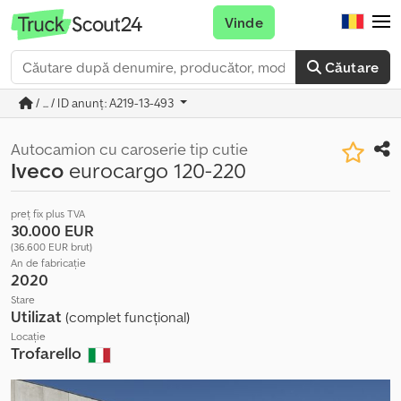
Vinde
Căutare
/ ... / ID anunț: A219-13-493
Autocamion cu caroserie tip cutie
Iveco
eurocargo 120-220
preț fix plus TVA
30.000 EUR
(36.600 EUR brut)
An de fabricație
2020
Stare
Utilizat
(complet funcțional)
Locație
Trofarello