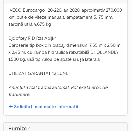
IVECO Eurocargo 120-220, an 2020, aproximativ 270.000
km, cutie de viteze manuală, ampatament 5.175 mm,
sarcină utilă 4.675 kg
Djdpfxey R D Rzs Apijkr
Caroserie tip box din placaj, dimensiuni 7,55 m x 2,50 m
x 2,45 m, cu rampă hidraulică rabatabilă DHOLLANDIA
1.500 kg, ușă tip rulou pe spate și ușă laterală.
UTILIZAT GARANTAT 12 LUNI.
Anunțul a fost tradus automat. Pot exista erori de
traducere.
Solicitați mai multe informații
Furnizor