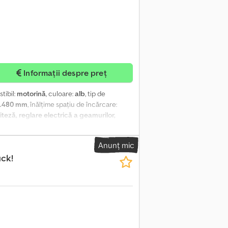
Informații despre preț
tibil:
motorină
, culoare:
alb
, tip de
2.480 mm
, înălțime spațiu de încărcare:
iteză, reglare electrică a geamurilor,
pă dreapta: 25% Axă spate: Duble; Profil
lopă dreapta exterior: 30% Dcodpfoza E Uljx
Anunț mic
măr de înmatriculare: BB-415-V = Alte
ck!
că spate