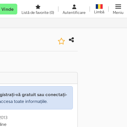
Vinde
Limbă
Listă de favorite
(0)
Autentificare
Meniu
gistrați-vă gratuit sau conectați-
ccesa toate informațiile.
 2013
line