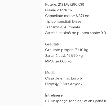
Putere: 213 kW (290 CP)
Număr cilindri: 6
Capacitate motor: 6.871 cc
Tip combustibil: Diesel
Transmisie: Automată
Sarcină maximă pe puntea spate: 9.
Greutăți
Greutate proprie: 7.410 kg
Sarcină utilă: 16.590 kg
MMA: 24.000 kg
Mediu
Clasa de emisii: Euro 6
Djdpfxjy R Dlrs Acyeck
Întreținere
ITP (Inspecție Tehnică): valabil până l