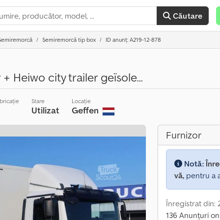
Căutare
Semiremorcă
Semiremorcă tip box
ID anunț: A219-12-878
 Heiwo city trailer geïsole...
bricație
Stare
Locație
Utilizat
Geffen
Furnizor
Notă:
Înre
vă,
pentru a a
Înregistrat din:
136 Anunțuri on