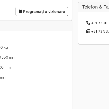
Telefon & Fa
Programați o vizionare
+31 73 20.
+31 73 53..
00 kg
3.550 mm
500 mm
0 mm