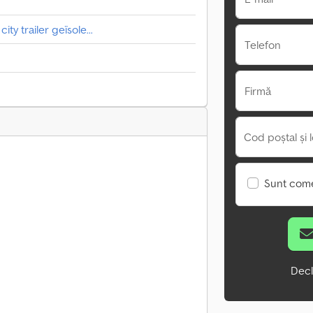
y trailer geïsole...
Telefon
Firmă
Cod poștal și l
Sunt come
Decl