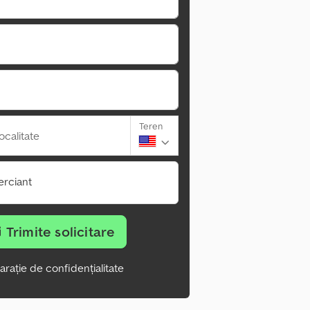
Teren
ocalitate
rciant
Trimite solicitare
arație de confidențialitate