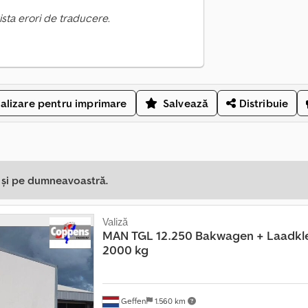
ista erori de traducere.
alizare pentru imprimare
Salvează
Distribuie
a și pe dumneavoastră.
Valiză
MAN
TGL 12.250 Bakwagen + Laadkl
2000 kg
Geffen
1.560 km