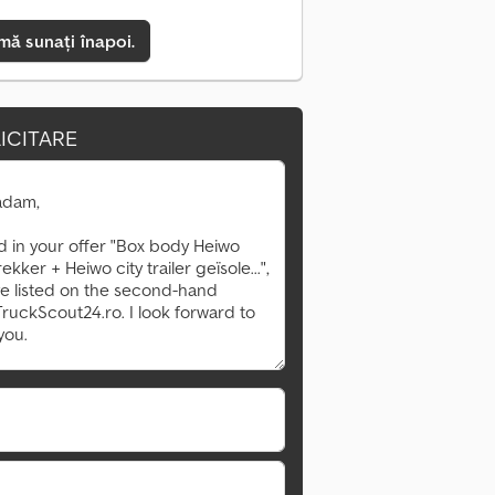
mă sunați înapoi.
ICITARE