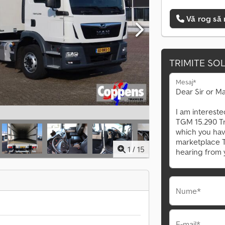
Vă rog să 
TRIMITE SOL
Mesaj*
1
/
15
Nume*
E-mail*