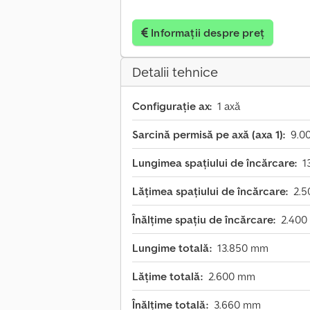
Informații despre preț
Detalii tehnice
Configurație ax:
1 axă
Sarcină permisă pe axă (axa 1):
9.0
Lungimea spațiului de încărcare:
1
Lățimea spațiului de încărcare:
2.
Înălțime spațiu de încărcare:
2.40
Lungime totală:
13.850 mm
Lățime totală:
2.600 mm
Înălțime totală:
3.660 mm