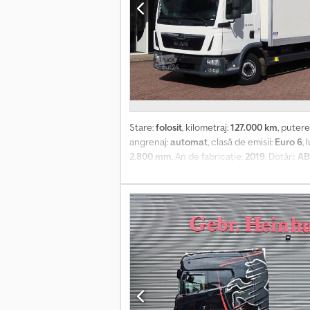
Stare:
folosit
, kilometraj:
127.000 km
, putere
angrenaj:
automat
, clasă de emisii:
Euro 6
,
2.800 mm
, An de fabricație:
2019
, Dotări:
AB
spoiler, închidere centralizată
, An de fabri
anvelopă stânga interior: 30%; Profil anvel
Acyek Greutate proprie: 7.387 kg Sarcină ut
opțiuni și dotări = - Indicator temperatur