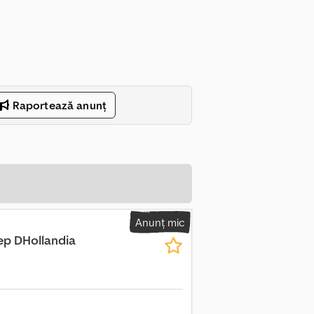
Raportează anunț
Anunț mic
ep DHollandia