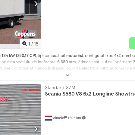
1
/
15
:
184 kW (250,17 CP)
, tip combustibil:
motorină
, configurație ax:
4x2
, combus
 lungimea spațiului de încărcare:
6.680 mm
, lățimea spațiului de încărcare:
S, aer condiționat, hayon hidraulic, oglindă electrică, pilot automat de v
cație: 2019 Axă față: Direcțională; Profil anvelopă stânga: 25%; Profil anvelo
opă stânga exterior: 30%; Profil anvelopă dreapta interior: 30%; Profil anve
ilă: 4.603 kg MMA: 11.990 kg Platformă de încărcare: DHollandia, 2000 kg Nu
Standard-SZM
Scania
S580 V8 6x2 Longline Showtru
ă exterioară - Spoiler de acoperiș - Sistem de camere - Suspensie pneumati
Almelo
1.505 km