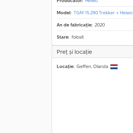
Producător:
Heiwo
Model:
TGM 15.290 Trekker + Heiwo cit
An de fabricație:
2020
Stare:
folosit
Preț și locație
Locație:
Geffen, Olanda