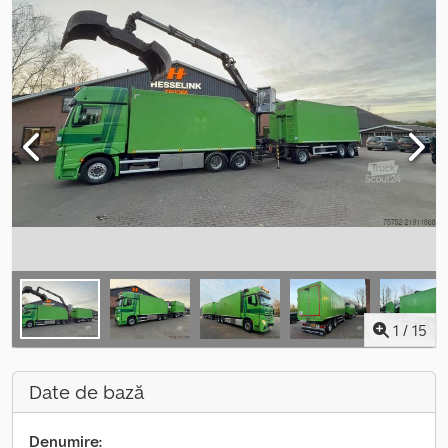
1
/
15
Date de bază
Denumire: