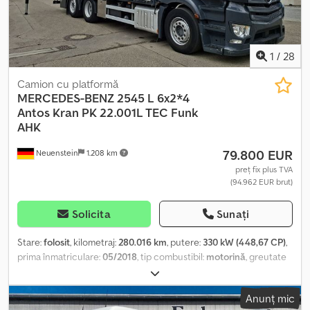
1
/
28
Camion cu platformă
MERCEDES-BENZ
2545 L 6x2*4
Antos Kran PK 22.001L TEC Funk
AHK
79.800 EUR
Neuenstein
1.208 km
preț fix plus TVA
(94.962 EUR brut)
Solicita
Sunați
Stare:
folosit
, kilometraj:
280.016 km
, putere:
330 kW (448,67 CP)
,
prima înmatriculare:
05/2018
, tip combustibil:
motorină
, greutate
totală:
26.000 kg
, configurație ax:
3 axe
, următoarea inspecție
(TÜV):
08/2026
, culoare:
gri
, tip de angrenaj:
automat
, clasă de
Anunț mic
emisii:
Euro 6
, volumul spațiului de încărcare:
14 m³
, lungimea