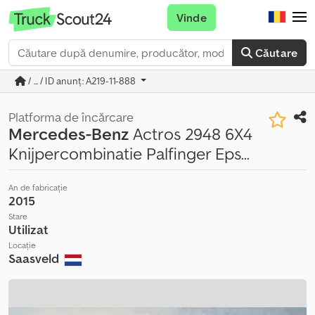
Vinde
Căutare
/ ... / ID anunț: A219-11-888
Platforma de încărcare
Mercedes-Benz
Actros 2948 6X4
Knijpercombinatie Palfinger Eps...
An de fabricație
2015
Stare
Utilizat
Locație
Saasveld