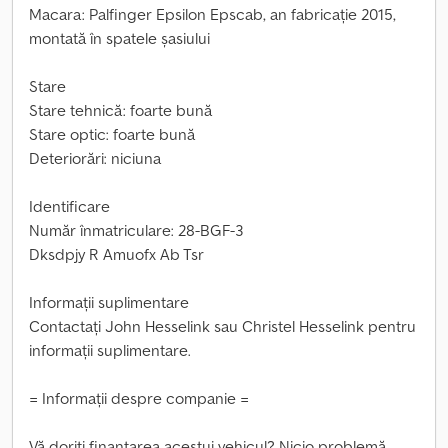
Macara: Palfinger Epsilon Epscab, an fabricație 2015,
montată în spatele șasiului
Stare
Stare tehnică: foarte bună
Stare optic: foarte bună
Deteriorări: niciuna
Identificare
Număr înmatriculare: 28-BGF-3
Dksdpjy R Amuofx Ab Tsr
Informații suplimentare
Contactați John Hesselink sau Christel Hesselink pentru
informații suplimentare.
= Informații despre companie =
Vă doriți finanțarea acestui vehicul? Nicio problemă.