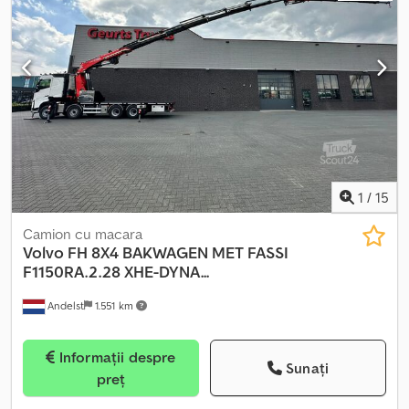
1
/
15
Camion cu macara
Volvo
FH 8X4 BAKWAGEN MET FASSI
F1150RA.2.28 XHE-DYNA...
Andelst
1.551 km
Informații despre
Sunați
preț