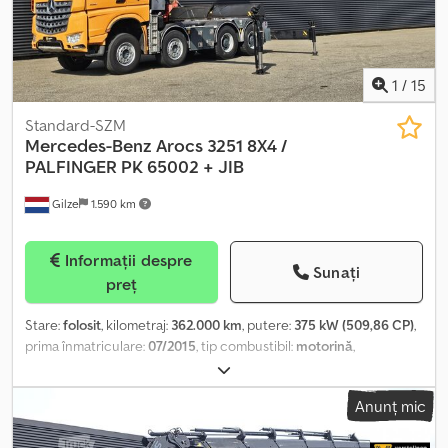
1
/
15
Standard-SZM
Mercedes-Benz
Arocs 3251 8X4 /
PALFINGER PK 65002 + JIB
Gilze
1.590 km
Informații despre
Sunați
preț
Stare:
folosit
, kilometraj:
362.000 km
, putere:
375 kW (509,86 CP)
,
prima înmatriculare:
07/2015
, tip combustibil:
motorină
,
dimensiunea anvelopei:
385/65R22.5
, configurație ax:
8x4
,
ampatament:
4.100 mm
, combustibil:
motorină
, frâne:
frânare de
Anunț mic
motor
, culoare:
portocaliu
, cabină șofer:
cabina de dormit
, tip de
angrenaj:
automat
, clasă de emisii:
Euro 6
, suspensie:
oțel
, An de