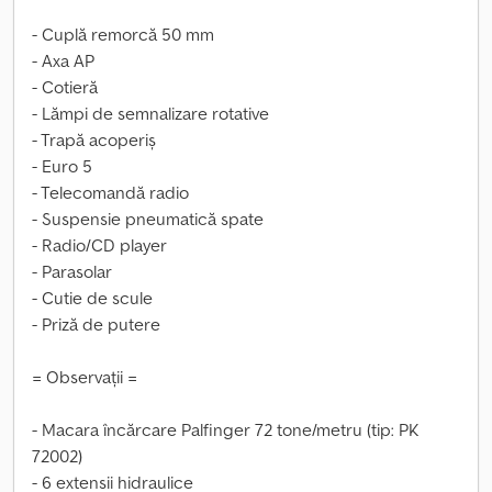
- Cuplă remorcă 50 mm
- Axa AP
- Cotieră
- Lămpi de semnalizare rotative
- Trapă acoperiș
- Euro 5
- Telecomandă radio
- Suspensie pneumatică spate
- Radio/CD player
- Parasolar
- Cutie de scule
- Priză de putere
= Observații =
- Macara încărcare Palfinger 72 tone/metru (tip: PK
72002)
- 6 extensii hidraulice