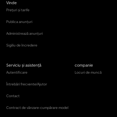
direcțională Greutate goală: 22.667 kg Codpfx Aeyvpn Nofloha
Vinde
Capacitate de încărcare: 14.333 kg Masa maximă admisibilă (GVW):
Prețuri și tarife
37.000 kg Macara: Fassi F800, an de fabricație 2013
Publica anunțuri
Administrează anunțuri
Sigiliu de încredere
Serviciu și asistență
companie
Autentificare
Locuri de muncă
Întrebări frecvente/Ajutor
Contact
Contract de vânzare-cumpărare model