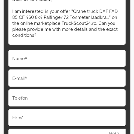
Nume*
E-mail*
Telefon
Firmă
Teren