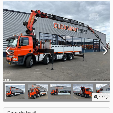
1
/
15
Date de bază