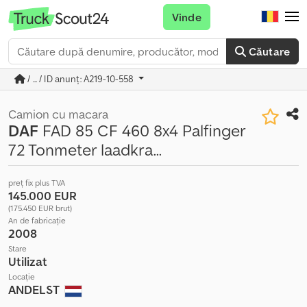
Vinde
Căutare
/ ... / ID anunț: A219-10-558
Camion cu macara
DAF
FAD 85 CF 460 8x4 Palfinger
72 Tonmeter laadkra...
preț fix plus TVA
145.000 EUR
(175.450 EUR brut)
An de fabricație
2008
Stare
Utilizat
Locație
ANDELST