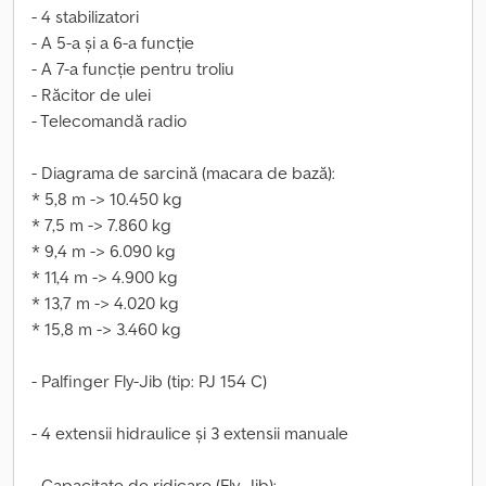
- 4 stabilizatori
- A 5-a și a 6-a funcție
- A 7-a funcție pentru troliu
- Răcitor de ulei
- Telecomandă radio
- Diagrama de sarcină (macara de bază):
* 5,8 m -> 10.450 kg
* 7,5 m -> 7.860 kg
* 9,4 m -> 6.090 kg
* 11,4 m -> 4.900 kg
* 13,7 m -> 4.020 kg
* 15,8 m -> 3.460 kg
- Palfinger Fly-Jib (tip: PJ 154 C)
- 4 extensii hidraulice și 3 extensii manuale
- Capacitate de ridicare (Fly-Jib):