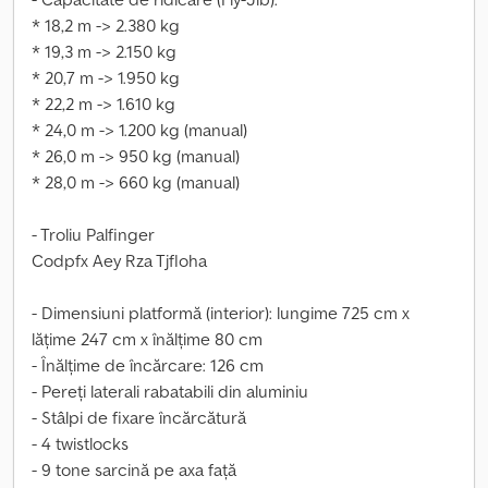
* 18,2 m -> 2.380 kg
* 19,3 m -> 2.150 kg
* 20,7 m -> 1.950 kg
* 22,2 m -> 1.610 kg
* 24,0 m -> 1.200 kg (manual)
* 26,0 m -> 950 kg (manual)
* 28,0 m -> 660 kg (manual)
- Troliu Palfinger
Codpfx Aey Rza Tjfloha
- Dimensiuni platformă (interior): lungime 725 cm x
lățime 247 cm x înălțime 80 cm
- Înălțime de încărcare: 126 cm
- Pereți laterali rabatabili din aluminiu
- Stâlpi de fixare încărcătură
- 4 twistlocks
- 9 tone sarcină pe axa față