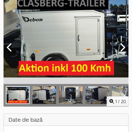
1
/
20
Date de bază