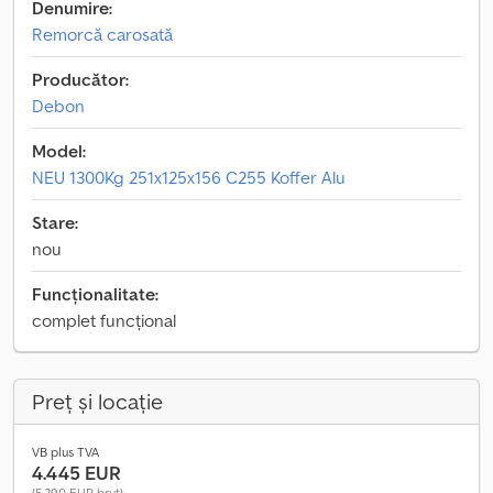
Denumire:
Remorcă carosată
Producător:
Debon
Model:
NEU 1300Kg 251x125x156 C255 Koffer Alu
Stare:
nou
Funcționalitate:
complet funcțional
Preț și locație
VB plus TVA
4.445 EUR
(5.290 EUR brut)