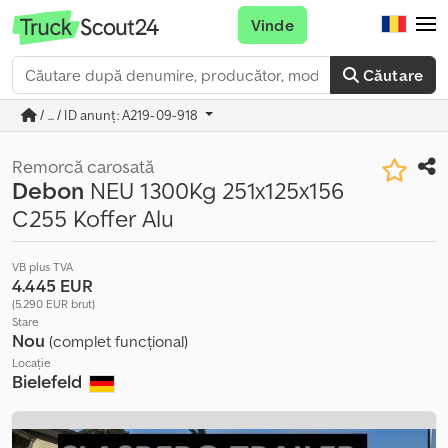
Vinde
Căutare
/ ... / ID anunț: A219-09-918
Remorcă carosată
Debon
NEU 1300Kg 251x125x156
C255 Koffer Alu
VB plus TVA
4.445 EUR
(5.290 EUR brut)
Stare
Nou
(complet funcțional)
Locație
Bielefeld