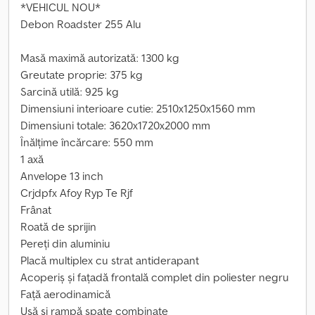
*VEHICUL NOU*
Debon Roadster 255 Alu
Masă maximă autorizată: 1300 kg
Greutate proprie: 375 kg
Sarcină utilă: 925 kg
Dimensiuni interioare cutie: 2510x1250x1560 mm
Dimensiuni totale: 3620x1720x2000 mm
Înălțime încărcare: 550 mm
1 axă
Anvelope 13 inch
Crjdpfx Afoy Ryp Te Rjf
Frânat
Roată de sprijin
Pereți din aluminiu
Placă multiplex cu strat antiderapant
Acoperiș și fațadă frontală complet din poliester negru
Față aerodinamică
Ușă și rampă spate combinate