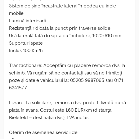
Sistem de șine încastrate lateral în podea cu inele
mobile
Lumină interioară
Rezistență ridicată la punct prin traverse solide
Ușă laterală față dreapta cu închidere, 1020x610 mm
Suporturi spate
Inclus 100 Km/h
Tranzacționare: Acceptăm cu plăcere remorca dvs. la
schimb. Vă rugăm să ne contactați sau să ne trimiteți
poze și datele vehiculului la: 05205 9987065 sau 0171
6241577
Livrare: La solicitare, remorca dvs. poate fi livrată după
plata în avans. Costul este 1,60 EUR/km (distanța
Bielefeld – destinația dvs.), TVA inclus.
Oferim de asemenea servicii de: