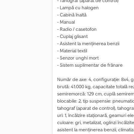
- Tahograf (aparat de control)
- Lampă cu halogen
- Cabină înaltă
- Manual
- Radio / casetofon
- Cuplaj glisant
- Asistent la menținerea benzii
- Material textil
- Senzor unghi mort
- Sistem suplimentar de frânare
Număr de axe: 4, configurație: 8x4, g
brută: 41.000 kg, capacitate totală rez
semiremorcă: 129 cm, cuplă semiremo
blocabile: 2, tip suspensie: pneumati
tahograf (aparat de control), tahograf
uri: 1, încălzire staționară, geamuri el
culoare: gri, metalizat, oglinzi încălz
asistent la menținerea benzii, climati