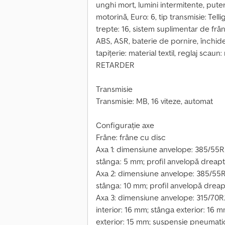
unghi mort, lumini intermitente, pute
motorină, Euro: 6, tip transmisie: Tel
trepte: 16, sistem suplimentar de frâ
ABS, ASR, baterie de pornire, închide
tapițerie: material textil, reglaj sc
RETARDER
Transmisie
Transmisie: MB, 16 viteze, automat
Configurație axe
Frâne: frâne cu disc
Axa 1: dimensiune anvelope: 385/55R22
stânga: 5 mm; profil anvelopă dreapt
Axa 2: dimensiune anvelope: 385/55R2
stânga: 10 mm; profil anvelopă drea
Axa 3: dimensiune anvelope: 315/70R22
interior: 16 mm; stânga exterior: 16 
exterior: 15 mm; suspensie pneumati