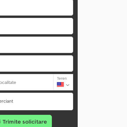
Teren
ocalitate
rciant
Trimite solicitare