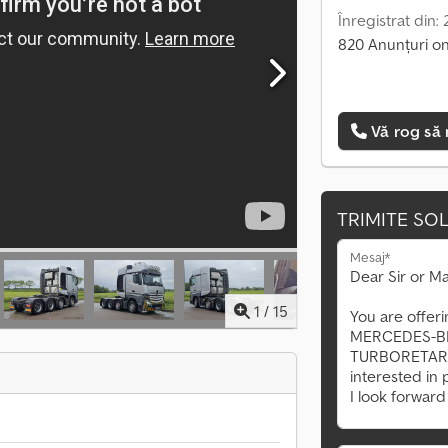
Înregistrat din:
820 Anunțuri on
Vă rog să 
TRIMITE SOL
Mesaj*
1
/
15