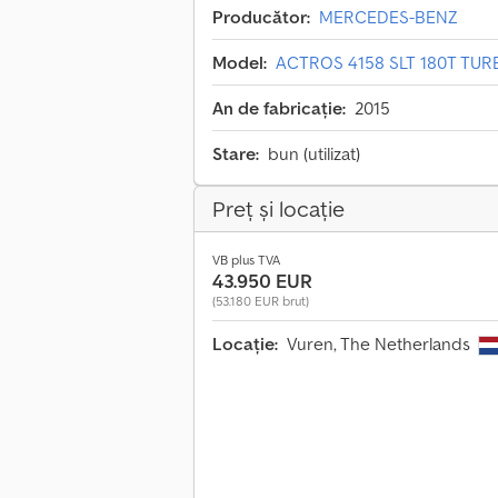
Producător:
MERCEDES-BENZ
Model:
ACTROS 4158 SLT 180T TU
An de fabricație:
2015
Stare:
bun (utilizat)
Preț și locație
VB plus TVA
43.950 EUR
(53.180 EUR brut)
Locație:
Vuren, The Netherlands