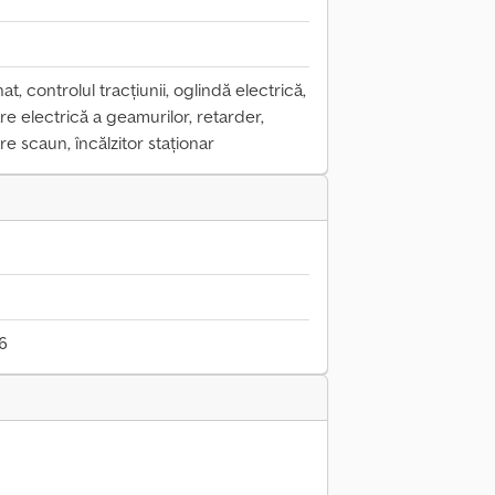
t, controlul tracțiunii, oglindă electrică,
re electrică a geamurilor, retarder,
ire scaun, încălzitor staționar
26