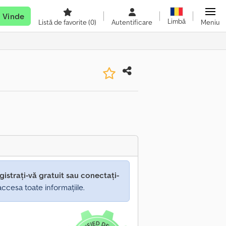
Vinde
Limbă
Listă de favorite
(0)
Autentificare
Meniu
gistrați-vă gratuit sau conectați-
ccesa toate informațiile.