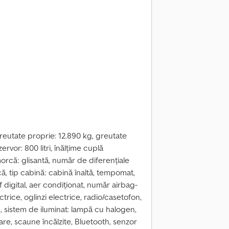
reutate proprie: 12.890 kg, greutate
ervor: 800 litri, înălțime cuplă
rcă: glisantă, număr de diferențiale
că, tip cabină: cabină înaltă, tempomat,
 digital, aer condiționat, număr airbag-
ectrice, oglinzi electrice, radio/casetofon,
ite, sistem de iluminat: lampă cu halogen,
zare, scaune încălzite, Bluetooth, senzor