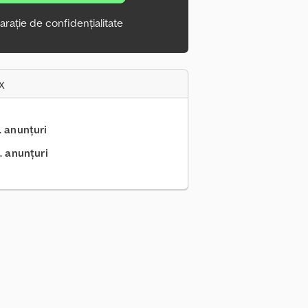
arație de confidențialitate
x
.. anunțuri
. anunțuri