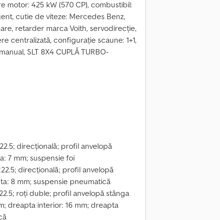
re motor: 425 kW (570 CP), combustibil:
ligent, cutie de viteze: Mercedes Benz,
nare, retarder marca Voith, servodirecție,
re centralizată, configurație scaune: 1+1,
aun: manual, SLT 8X4 CUPLĂ TURBO-
.5; direcțională; profil anvelopă
a: 7 mm; suspensie foi
2.5; direcțională; profil anvelopă
pta: 8 mm; suspensie pneumatică
.5; roți duble; profil anvelopă stânga
mm; dreapta interior: 16 mm; dreapta
că