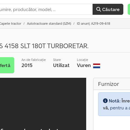
Căutare
Capete tractor
Autotractoare standard (SZM)
ID anunț: A219-09-618
 4158 SLT 180T TURBORETAR.
An de fabricație
Stare
Locație
2015
Utilizat
Vuren
fertă
Furnizor
Notă:
Înre
vă,
pentru a a