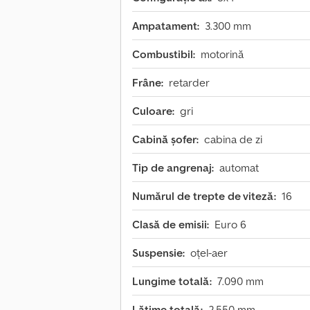
Ampatament:
3.300 mm
Combustibil:
motorină
Frâne:
retarder
Culoare:
gri
Cabină șofer:
cabina de zi
Tip de angrenaj:
automat
Numărul de trepte de viteză:
16
Clasă de emisii:
Euro 6
Suspensie:
oțel-aer
Lungime totală:
7.090 mm
Lățime totală:
2.550 mm