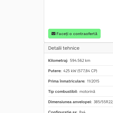
Faceți o contraofertă
Detalii tehnice
Kilometraj:
594.562 km
Putere:
425 kW (577,84 CP)
Prima înmatriculare:
11/2015
Tip combustibil:
motorină
Dimensiunea anvelopei:
385/55R22
Configurație ax:
8x4