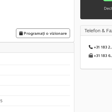
Decl
Telefon & Fa
Programați o vizionare
+31 183 2.
+31 183 6..
,5