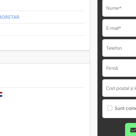
Nume*
RBORETAR.
E-mail*
Telefon
Firmă
Cod poștal și l
Sunt come