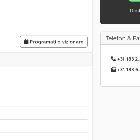
Decl
Telefon & Fa
Programați o vizionare
+31 183 2.
+31 183 6..