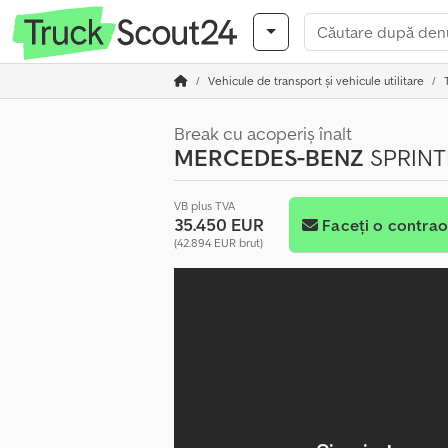
Vehicule de transport şi vehicule utilitare
Break cu acoperiș înalt
MERCEDES-BENZ
SPRINTE
VB plus TVA
35.450 EUR
Faceți o contrao
(42.894 EUR brut)