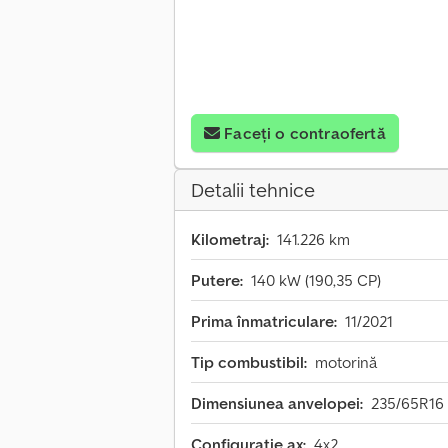
Faceți o contraofertă
Detalii tehnice
Kilometraj:
141.226 km
Putere:
140 kW (190,35 CP)
Prima înmatriculare:
11/2021
Tip combustibil:
motorină
Dimensiunea anvelopei:
235/65R16
Configurație ax:
4x2