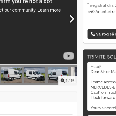
Înregistrat din:
540 Anunțuri on
Vă rog să 
TRIMITE SOL
Mesaj*
1
/
15