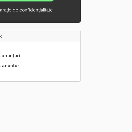
arație de confidențialitate
x
.. anunțuri
. anunțuri