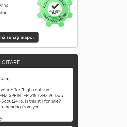
 2004
line
mă sunați înapoi.
ICITARE