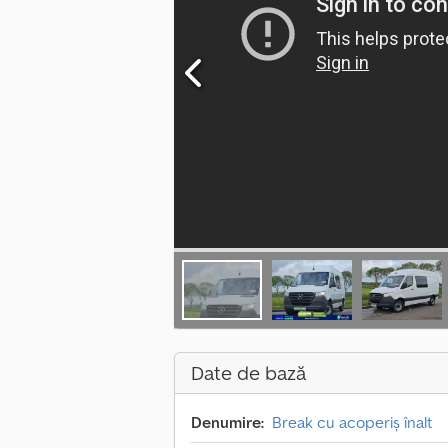
Date de bază
Denumire:
Break cu acoperiș înalt