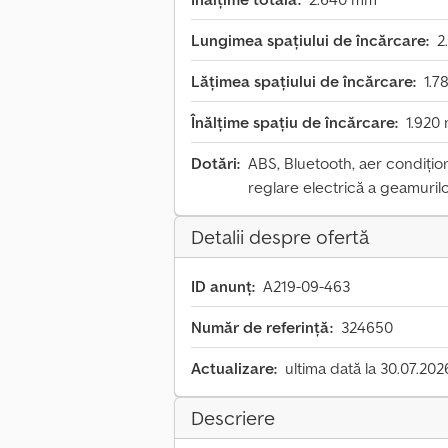
Lungimea spațiului de încărcare:
2
Lățimea spațiului de încărcare:
1.7
Înălțime spațiu de încărcare:
1.920
Dotări:
ABS, Bluetooth, aer condiționa
reglare electrică a geamurilo
Detalii despre ofertă
ID anunț:
A219-09-463
Număr de referință:
324650
Actualizare:
ultima dată la 30.07.202
Descriere