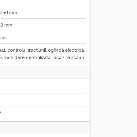
.250 mm
80 mm
 mm
t, controlul tracțiunii, oglindă electrică,
r, închidere centralizată, încălzire scaun
6