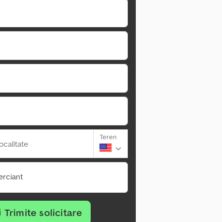
Teren
ocalitate
rciant
Trimite solicitare