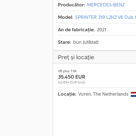
Producător:
MERCEDES-BENZ
Model:
SPRINTER 319 L2H2 V6 Dub 
An de fabricație:
2021
Stare:
bun (utilizat)
Preț și locație
VB plus TVA
35.450 EUR
(42.894 EUR brut)
Locație:
Vuren, The Netherlands