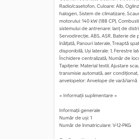
Radio/casetofon, Culoare: Alb, Oglinzi 
halogen, Sistem de climatizare, Scaun
motorului: 140 kW (188 CP), Combustib
sistemului de antrenare: lanț de distri
Servodirecție, ABS, ASR, Baterie de po
înălțată, Panouri laterale, Treaptă s
disponibilă, Uși laterale: 1, Ferestre l
Închidere centralizată, Număr de locu
Tapițerie: Material textil, Ajustare s
transmisie automată, aer condiționat,
anvelopelor: Anvelope de vară/iarnă
= Informații suplimentare =
Informații generale
Număr de uși: 1
Număr de înmatriculare: V-12-PKG