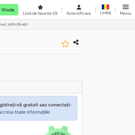
Vinde
Limbă
Listă de favorite
(0)
Autentificare
Meniu
nunț: A219-09-463
gistrați-vă gratuit sau conectați-
ccesa toate informațiile.