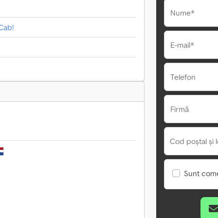
Nume*
Cab!
E-mail*
Telefon
Firmă
Cod poștal și l
Sunt come