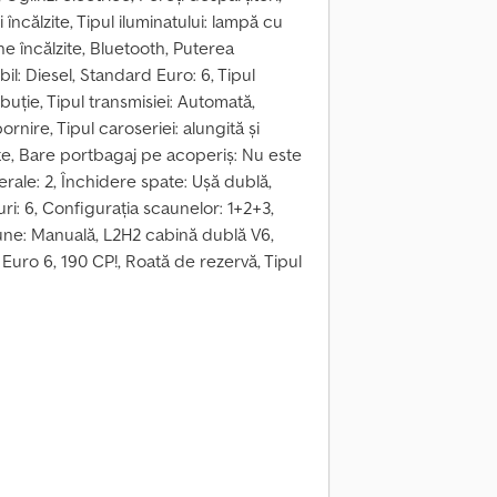
încălzite, Tipul iluminatului: lampă cu
e încălzite, Bluetooth, Puterea
il: Diesel, Standard Euro: 6, Tipul
buție, Tipul transmisiei: Automată,
rnire, Tipul caroseriei: alungită și
pate, Bare portbagaj pe acoperiș: Nu este
aterale: 2, Închidere spate: Ușă dublă,
ri: 6, Configurația scaunelor: 1+2+3,
caune: Manuală, L2H2 cabină dublă V6,
 Euro 6, 190 CP!, Roată de rezervă, Tipul