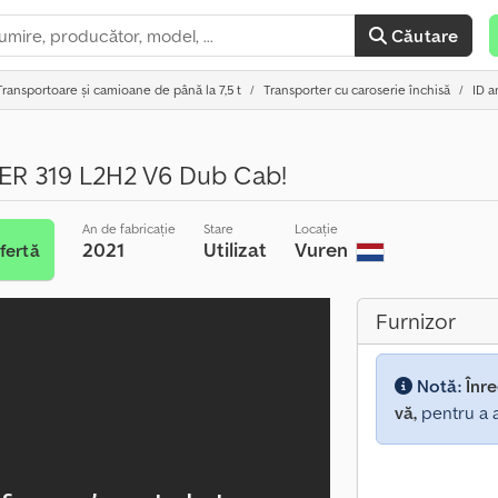
Căutare
Transportoare și camioane de până la 7,5 t
Transporter cu caroserie închisă
ID a
R 319 L2H2 V6 Dub Cab!
An de fabricație
Stare
Locație
2021
Utilizat
Vuren
fertă
Furnizor
Notă:
Înre
vă,
pentru a a