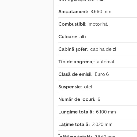
Ampatament:
3.660 mm
Combustibil:
motorină
Culoare:
alb
Cabină șofer:
cabina de zi
Tip de angrenaj:
automat
Clasă de emisii:
Euro 6
Suspensie:
oțel
Număr de locuri:
6
Lungime totală:
6.100 mm
Lățime totală:
2.020 mm
Înălțime totală:
2.640 mm