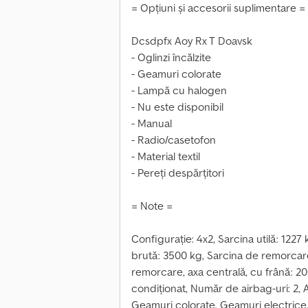
= Opțiuni și accesorii suplimentare =
Dcsdpfx Aoy Rx T Doavsk
- Oglinzi încălzite
- Geamuri colorate
- Lampă cu halogen
- Nu este disponibil
- Manual
- Radio/casetofon
- Material textil
- Pereți despărțitori
= Note =
Configurație: 4x2, Sarcina utilă: 122
brută: 3500 kg, Sarcina de remorcare
remorcare, axa centrală, cu frână: 20
condiționat, Număr de airbag-uri: 2, A
Geamuri colorate, Geamuri electrice, O