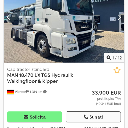
dreaptă * Cameră pentru mers înapoi * Radio audio Bluetooth *
Aer condiționat * Cutie de viteze manuală cu 6 trepte * Senzori
de parcare față/spate * Profil anvelope aprox. 80% * Stare
îngrijită interior/exterior * Perete despărțitor - Inspecție și emisii
proaspete (TÜV+ASU) - Livrare oriunde în Germania - Test drive
posibil oricând Dcedezf Txuopfx Am Rsk - Condiții avantajoase de
finanțare - Acceptăm vehicul la schimb Program inclusiv
duminica, cu programare prealabilă
1
/
12
Cap tractor standard
MAN
18.470 LX TGS Hydraulik
Walkingfloor & Kipper
33.900 EUR
Viersen
1.484 km
preț fix plus TVA
(40.341 EUR brut)
Solicita
Sunați