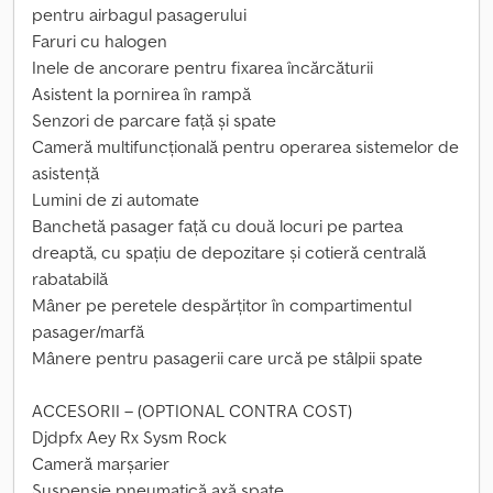
pentru airbagul pasagerului
Faruri cu halogen
Inele de ancorare pentru fixarea încărcăturii
Asistent la pornirea în rampă
Senzori de parcare față și spate
Cameră multifuncțională pentru operarea sistemelor de
asistență
Lumini de zi automate
Banchetă pasager față cu două locuri pe partea
dreaptă, cu spațiu de depozitare și cotieră centrală
rabatabilă
Mâner pe peretele despărțitor în compartimentul
pasager/marfă
Mânere pentru pasagerii care urcă pe stâlpii spate
ACCESORII – (OPTIONAL CONTRA COST)
Djdpfx Aey Rx Sysm Rock
Cameră marșarier
Suspensie pneumatică axă spate