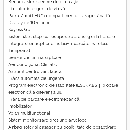
Recunoaștere semne de circulație
Limitator inteligent de viteză
Patru lămpi LED în compartimentul pasageri/marfă
Display de 10,4 inchi
Keyless Go
Sistem start-stop cu recuperare a energiei la frânare
Integrare smartphone inclusiv încărcător wireless
Tempomat
Senzor de lumină și ploaie
Aer condiționat Climatic
Asistent pentru vânt lateral
Frână automată de urgență
Program electronic de stabilitate (ESC), ABS și blocare
electronică a diferențialului
Frână de parcare electromecanică
Imobilizator
Volan multifuncțional
Sistem monitorizare presiune anvelope
Airbag șofer și pasager cu posibilitate de dezactivare