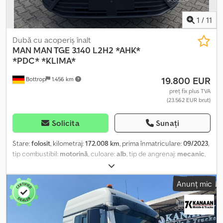
1
/
11
Dubă cu acoperiș înalt
MAN
MAN TGE 3.140 L2H2 *AHK*
*PDC* *KLIMA*
19.800 EUR
Bottrop
1.456 km
preț fix plus TVA
(23.562 EUR brut)
Solicita
Sunați
Stare:
folosit
, kilometraj:
172.008 km
, prima înmatriculare:
09/2023
,
tip combustibil:
motorină
, culoare:
alb
, tip de angrenaj:
mecanic
,
clasă de emisii:
Euro 6
, Dotări:
aer condiționat, program
electronic de stabilitate (ESP), închidere centralizată
, Bună ziua!
Anunț mic
Ne bucurăm să vă avem alături de noi. Vă oferim vehiculul cu
următoarea dotare: Vă rugăm să ne lăsați NEAPĂRAT numărul de
telefon în mesaj! * Inspecție tehnică (TÜV) proaspătă * Cârlig de
remorcare fix * 2x porturi USB-C * Ușă culisantă pe partea