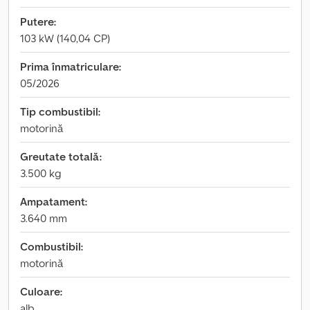
Putere:
103 kW (140,04 CP)
Prima înmatriculare:
05/2026
Tip combustibil:
motorină
Greutate totală:
3.500 kg
Ampatament:
3.640 mm
Combustibil:
motorină
Culoare:
alb