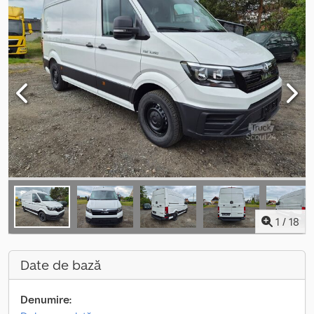
1
/
18
Date de bază
Denumire: