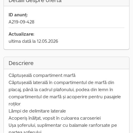
Detalii despre ofertă
ID anunț:
A219-09-428
Actualizare:
ultima dată la 12.05.2026
Descriere
Căptușeală compartiment marfă
Căptușeală laterală în compartimentul de marfă din
placaj, până la cadrul plafonului, podea din lemn în
compartimentul de marfă și acoperire pentru pasajele
roților
Lămpi de delimitare laterale
Acoperiș înălțat, vopsit în culoarea caroseriei
Ușa șoferului, suplimentar cu balamale ranforsate pe
partea șoferului