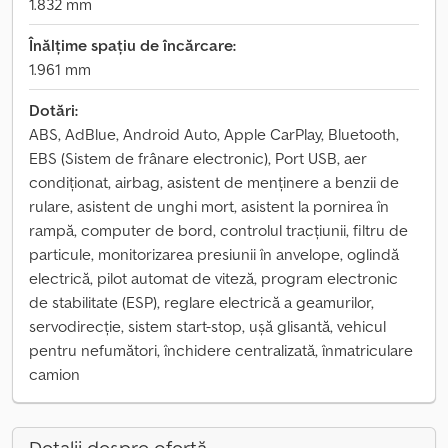
1.832 mm
Înălțime spațiu de încărcare:
1.961 mm
Dotări:
ABS, AdBlue, Android Auto, Apple CarPlay, Bluetooth,
EBS (Sistem de frânare electronic), Port USB, aer
condiționat, airbag, asistent de menținere a benzii de
rulare, asistent de unghi mort, asistent la pornirea în
rampă, computer de bord, controlul tracțiunii, filtru de
particule, monitorizarea presiunii în anvelope, oglindă
electrică, pilot automat de viteză, program electronic
de stabilitate (ESP), reglare electrică a geamurilor,
servodirecție, sistem start-stop, uşă glisantă, vehicul
pentru nefumători, închidere centralizată, înmatriculare
camion