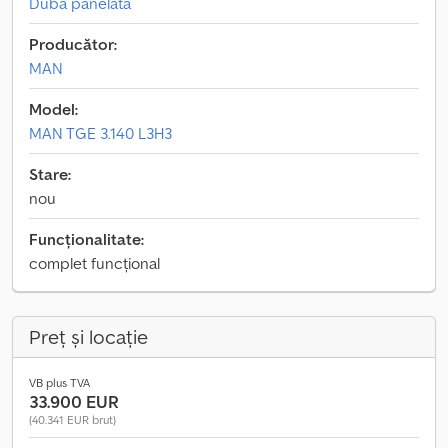
Duba panelată
Producător:
MAN
Model:
MAN TGE 3.140 L3H3
Stare:
nou
Funcționalitate:
complet funcțional
Preț și locație
VB plus TVA
33.900 EUR
(40.341 EUR brut)