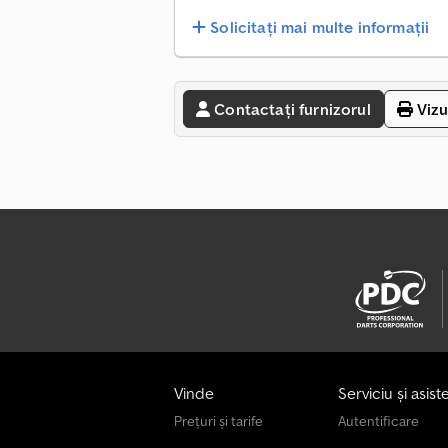
Solicitați mai multe informații
Contactați furnizorul
Vizu
Vinde
Serviciu și asist
Prețuri și tarife
Autentificare