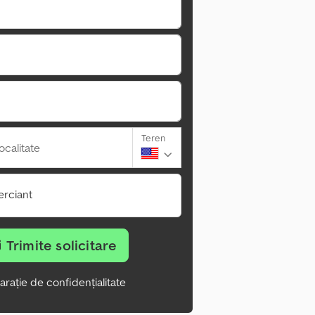
Teren
ocalitate
rciant
Trimite solicitare
arație de confidențialitate