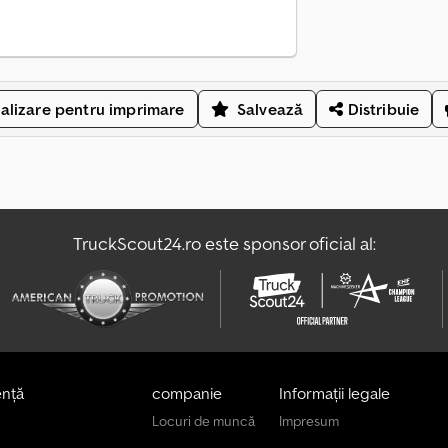
alizare pentru imprimare
Salvează
Distribuie
TruckScout24.ro este sponsor oficial al:
ență
companie
Informații legale
Locuri de muncă
Impresum