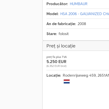
Producător:
HUMBAUR
Model:
HSA 2006 - GALVANIZED CHA
An de fabricație:
2008
Stare:
folosit
Preț și locație
preț fix plus TVA
5.250 EUR
(6.352 EUR brut)
Locație:
Rodenrijseweg 459, 2651AN