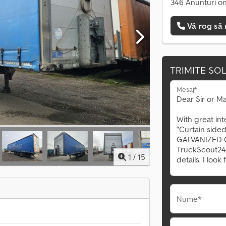
346 Anunțuri on
Vă rog să 
TRIMITE SOL
Mesaj*
1
/
15
Nume*