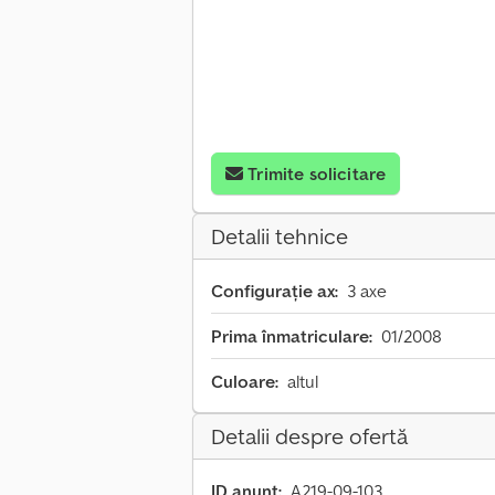
Trimite solicitare
Detalii tehnice
Configurație ax:
3 axe
Prima înmatriculare:
01/2008
Culoare:
altul
Detalii despre ofertă
ID anunț:
A219-09-103