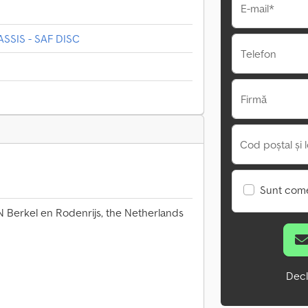
E-mail*
SSIS - SAF DISC
Telefon
Firmă
Cod poștal și l
Sunt come
 Berkel en Rodenrijs, the Netherlands
Decl