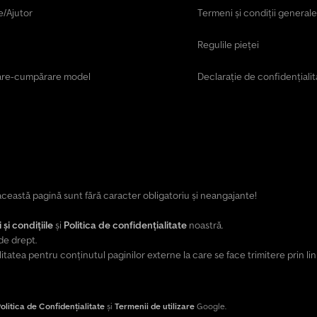
e/Ajutor
Termeni și condiții generale
Regulile pieței
are-cumpărare model
Declarație de confidențialit
e această pagină sunt fără caracter obligatoriu și neangajante!
și condițiile
și
Politica de confidențialitate
noastră.
de drept.
tea pentru conținutul paginilor externe la care se face trimitere prin lin
olitica de Confidențialitate
și
Termenii de utilizare
Google.