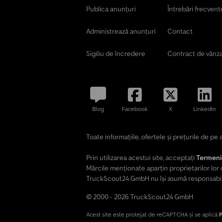
Publica anunțuri
Întrebări frecvent
Administrează anunțuri
Contact
Sigiliu de încredere
Contract de vânz
Blog
Facebook
X
LinkedIn
Toate informațiile, ofertele și prețurile de p
Prin utilizarea acestui site, acceptați
Termenii 
Mărcile menționate aparțin proprietarilor lor 
TruckScout24 GmbH nu își asumă responsabilita
© 2000 - 2026 TruckScout24 GmbH
Acest site este protejat de reCAPTCHA și se aplică
P