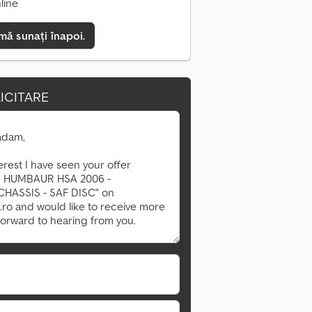
line
mă sunați înapoi.
ICITARE