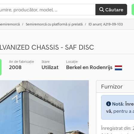
Căutare
Semiremorcă
Semiremorcă cu platformă și prelată
ID anunț: A219-09-103
LVANIZED CHASSIS - SAF DISC
An de fabricație
Stare
Locație
2008
Utilizat
Berkel en Rodenrijs
Furnizor
Notă:
Înre
vă,
pentru a a
Înregistrat din: