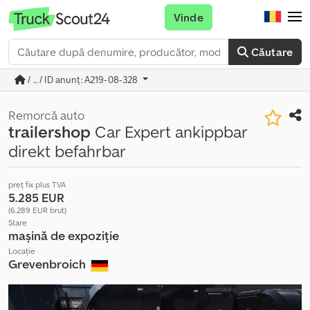
Vinde
Căutare
/ ... / ID anunț: A219-08-328
Remorcă auto
trailershop
Car Expert ankippbar
direkt befahrbar
preț fix plus TVA
5.285 EUR
(6.289 EUR brut)
Stare
mașină de expoziție
Locație
Grevenbroich