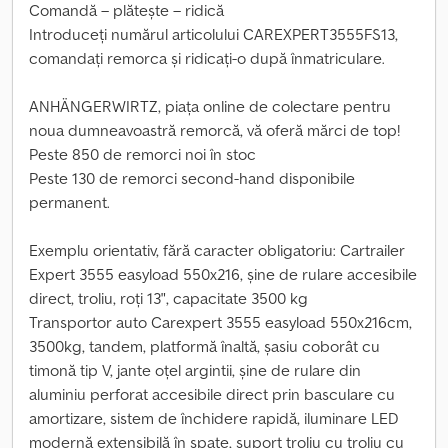
Comandă – plătește – ridică
Introduceți numărul articolului CAREXPERT3555FS13,
comandați remorca și ridicați-o după înmatriculare.
ANHÄNGERWIRTZ, piața online de colectare pentru
noua dumneavoastră remorcă, vă oferă mărci de top!
Peste 850 de remorci noi în stoc
Peste 130 de remorci second-hand disponibile
permanent.
Exemplu orientativ, fără caracter obligatoriu: Cartrailer
Expert 3555 easyload 550x216, șine de rulare accesibile
direct, troliu, roți 13", capacitate 3500 kg
Transportor auto Carexpert 3555 easyload 550x216cm,
3500kg, tandem, platformă înaltă, șasiu coborât cu
timonă tip V, jante oțel argintii, șine de rulare din
aluminiu perforat accesibile direct prin basculare cu
amortizare, sistem de închidere rapidă, iluminare LED
modernă extensibilă în spate, suport troliu cu troliu cu