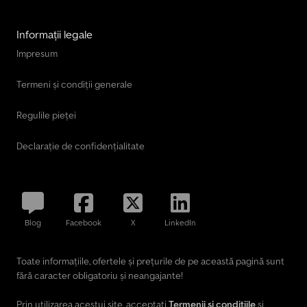
Informații legale
Impresum
Termeni și condiții generale
Regulile pieței
Declarație de confidențialitate
Blog
Facebook
X
LinkedIn
Toate informațiile, ofertele și prețurile de pe această pagină sunt
fără caracter obligatoriu și neangajante!
Prin utilizarea acestui site, acceptați
Termenii și condițiile
și