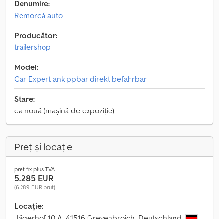
Denumire:
Remorcă auto
Producător:
trailershop
Model:
Car Expert ankippbar direkt befahrbar
Stare:
ca nouă (mașină de expoziție)
Preț și locație
preț fix plus TVA
5.285 EUR
(6.289 EUR brut)
Locație:
Jägerhof 10 A, 41516 Grevenbroich, Deutschland