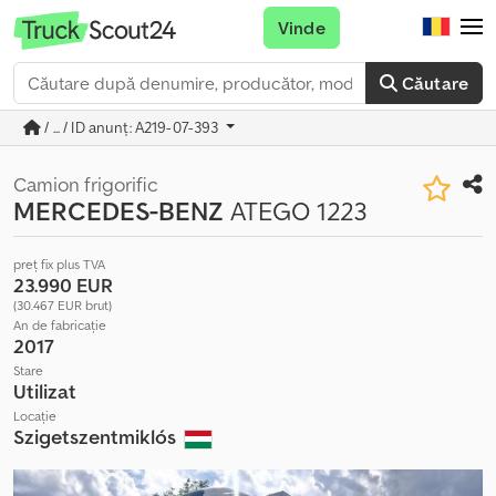
Vinde
Căutare
/ ... / ID anunț: A219-07-393
Camion frigorific
MERCEDES-BENZ
ATEGO 1223
preț fix plus TVA
23.990 EUR
(30.467 EUR brut)
An de fabricație
2017
Stare
Utilizat
Locație
Szigetszentmiklós