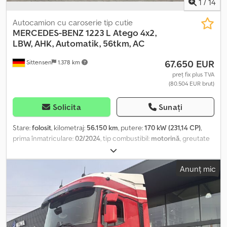
1
/
14
Autocamion cu caroserie tip cutie
MERCEDES-BENZ
1223 L Atego 4x2,
LBW, AHK, Automatik, 56tkm, AC
67.650 EUR
Sittensen
1.378 km
preț fix plus TVA
(80.504 EUR brut)
Solicita
Sunați
Stare:
folosit
, kilometraj:
56.150 km
, putere:
170 kW (231,14 CP)
,
prima înmatriculare:
02/2024
, tip combustibil:
motorină
, greutate
totală:
11.990 kg
, configurație ax:
2 axe
, culoare:
alb
, tip de
angrenaj:
automat
, clasă de emisii:
Euro 6
, lățime totală:
2.550 mm
,
Anunț mic
înălțime totală:
3.650 mm
, Dotări:
ABS, aer condiționat, hayon
hidraulic, program electronic de stabilitate (ESP)
, Asistent de
menținere a benzii, asistent pentru stabilitate, sistem electronic
de frânare cu ABS și ASR, frână de motor, pilot automat, volan
multifuncțional, aer condiționat, radio cu port USB și Bluetooth,
instrumentar de bord 10,4 cm, pregătire FleetBoard Eco Support,