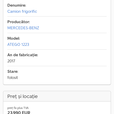
Denumire:
Camion frigorific
Producător:
MERCEDES-BENZ
Model:
ATEGO 1223
An de fabricație:
2017
Stare:
folosit
Preț și locație
preț fix plus TVA
23.990 EUR