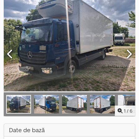
1
/
6
Date de bază