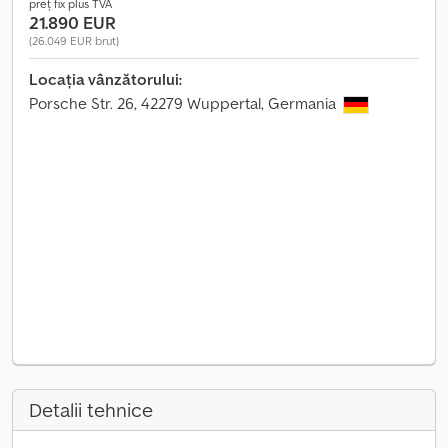
preț fix plus TVA
21.890 EUR
(26.049 EUR brut)
Locația vânzătorului:
Porsche Str. 26, 42279 Wuppertal, Germania
Detalii tehnice