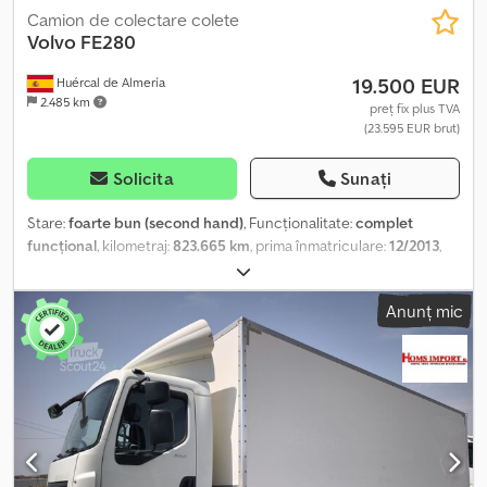
Camion de colectare colete
Volvo
FE280
19.500 EUR
Huércal de Almería
2.485 km
preț fix plus TVA
(23.595 EUR brut)
Solicita
Sunați
Stare:
foarte bun (second hand)
, Funcționalitate:
complet
funcțional
, kilometraj:
823.665 km
, prima înmatriculare:
12/2013
,
tip combustibil:
motorină
, greutatea goală:
9.310 kg
, greutatea
maximă de încărcare:
8.690 kg
, dimensiunea anvelopei:
Anunț mic
315/80R22.5
, starea anvelopelor:
50 procent
, configurație ax:
4x2
,
ampatament:
5.495 mm
, combustibil:
motorină
, frâne:
frânare de
motor
, culoare:
maro
, cabină șofer:
cabina de zi
, tip de angrenaj:
automat
, clasă de emisii:
Euro 6
, suspensie:
oțel-aer
, număr de
locuri:
2
, lungime totală:
9.815 mm
, lățime totală:
2.550 mm
,
înălțime totală:
2.900 mm
, sarcină permisă pe axă (axa 1):
8.000 kg
,
sarcina maximă admisă pe axă (axa 2):
13.000 kg
, lungimea
spațiului de încărcare:
7.600 mm
, lățimea spațiului de încărcare: