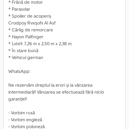
* Frână de motor
* Parasolar
* Spoiler de acoperiș
Crodpoy Rvxqofx Al Asf
* Cârlig de remorcare
* Hayon Palfinger
* LxIxH: 7,26 m x 2,50 m x 2,38 m
* În stare bună
* Vehicul german
WhatsApp:
Ne rezervăm dreptul la erori și la vânzarea
intermediară!! Vânzarea se efectuează fără nicio
garanție!!
- Vorbim rusă
- Vorbim engleză
- Vorbim poloneză