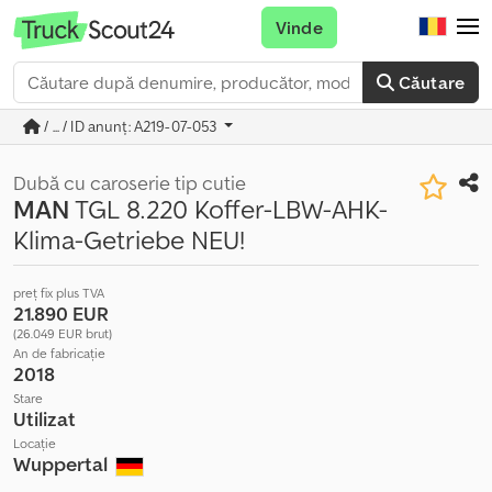
Vinde
Căutare
/ ... / ID anunț: A219-07-053
Dubă cu caroserie tip cutie
MAN
TGL 8.220 Koffer-LBW-AHK-
Klima-Getriebe NEU!
preț fix plus TVA
21.890 EUR
(26.049 EUR brut)
An de fabricație
2018
Stare
Utilizat
Locație
Wuppertal