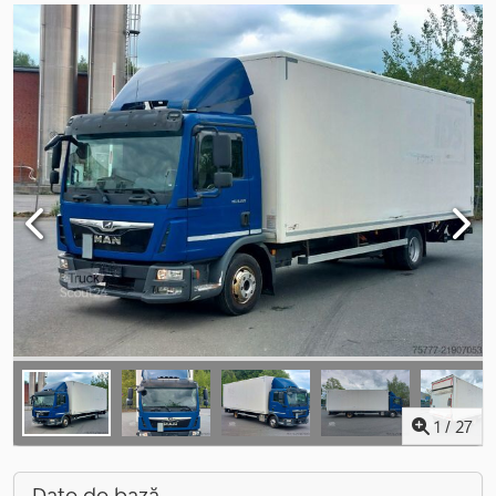
1
/
27
Date de bază