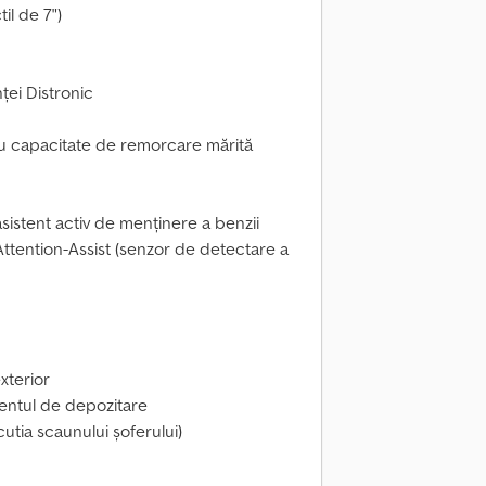
il de 7")
ței Distronic
ru capacitate de remorcare mărită
sistent activ de menținere a benzii
Attention-Assist (senzor de detectare a
xterior
entul de depozitare
utia scaunului șoferului)