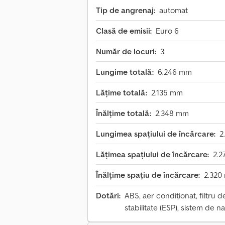
Tip de angrenaj:
automat
Clasă de emisii:
Euro 6
Număr de locuri:
3
Lungime totală:
6.246 mm
Lățime totală:
2.135 mm
Înălțime totală:
2.348 mm
Lungimea spațiului de încărcare:
2
Lățimea spațiului de încărcare:
2.
Înălțime spațiu de încărcare:
2.320
Dotări:
ABS, aer condiționat, filtru 
stabilitate (ESP), sistem de n