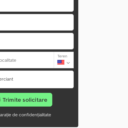
Teren
ocalitate
rciant
Trimite solicitare
arație de confidențialitate