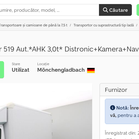
Căutare
Transportoare și camioane de până la 7,5 t
Transportor cu suprastructură tip ladă
r 519 Aut.*AHK 3,0t* Distronic+Kamera+Nav
Stare
Locație
Utilizat
Mönchengladbach
e
Furnizor
Notă:
Înre
vă,
pentru a a
Înregistrat din: