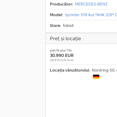
Producător:
MERCEDES-BENZ
Model:
Sprinter 519 Aut.*AHK 3,0t*
Stare:
folosit
Preț și locație
preț fix plus TVA
30.990 EUR
(36.878 EUR brut)
Locația vânzătorului:
Nordring 50,