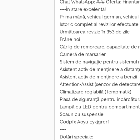
Chat WhatsApp: ### Oferta: Finanțar
----În stare excelentă!
Prima mână, vehicul german, vehicul
Istoric complet al reviziilor efectua
Următoarea revizie în 353 de zile
Frâne noi
Cârlig de remorcare, capacitate de 
Cameră de marșarier
Sistem de navigație pentru sistemul
Asistent activ de menținere a distanțe
Asistent activ de menținere a benzii
Attention-Assist (senzor de detectare
Climatizare reglabilă (Tempmatik)
Plasă de siguranță pentru încărcătur
Lampă cu LED pentru compartimentu
Scaun cu suspensie
Codpfx Aoyu Eykjgrerf
----
Dotări speciale: