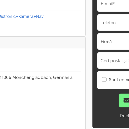
E-mail*
 Distronic+Kamera+Nav
Telefon
Firmă
Cod poștal și l
 41066 Mönchengladbach, Germania
Sunt come
Decl