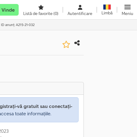
Vinde
Limbă
Listă de favorite
(0)
Autentificare
Meniu
ID anunț: A215-21-032
gistrați-vă gratuit sau conectați-
ccesa toate informațiile.
 2023