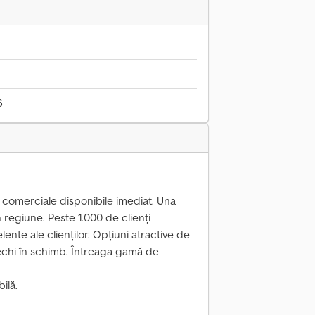
6
 comerciale disponibile imediat. Una
n regiune. Peste 1.000 de clienți
lente ale clienților. Opțiuni atractive de
echi în schimb. Întreaga gamă de
ilă.