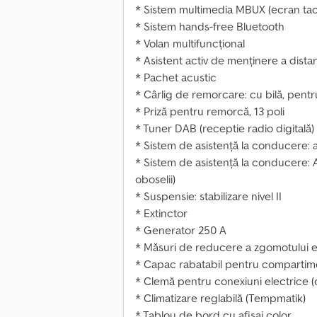
* Sistem multimedia MBUX (ecran tact
* Sistem hands-free Bluetooth
* Volan multifuncțional
* Asistent activ de menținere a distan
* Pachet acustic
* Cârlig de remorcare: cu bilă, pent
* Priză pentru remorcă, 13 poli
* Tuner DAB (receptie radio digitală)
* Sistem de asistență la conducere: a
* Sistem de asistență la conducere: 
oboselii)
* Suspensie: stabilizare nivel II
* Extinctor
* Generator 250 A
* Măsuri de reducere a zgomotului e
* Capac rabatabil pentru compartim
* Clemă pentru conexiuni electrice (c
* Climatizare reglabilă (Tempmatik)
* Tablou de bord cu afișaj color