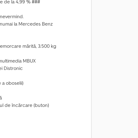
e de la 4,99 % ###
 nevermind.
te numai la Mercedes Benz
remorcare mărită, 3.500 kg
 multimedia MBUX
i Distronic
 a oboselii)
ă
l de încărcare (buton)