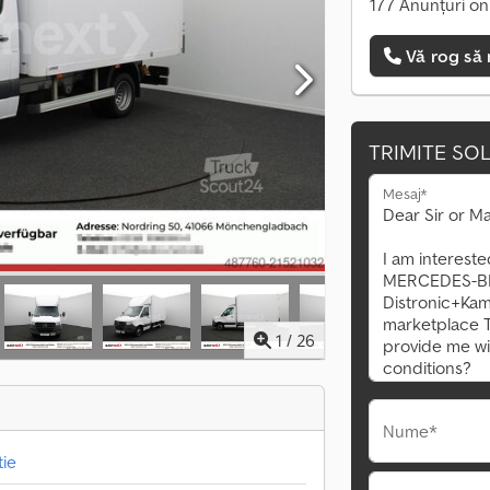
177 Anunțuri on
Vă rog să 
TRIMITE SOL
Mesaj*
1
/
26
Nume*
tie