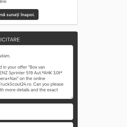
line
mă sunați înapoi.
ICITARE