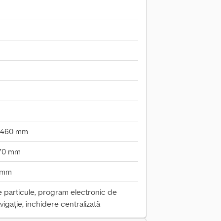
.460 mm
270 mm
 mm
de particule, program electronic de
avigație, închidere centralizată