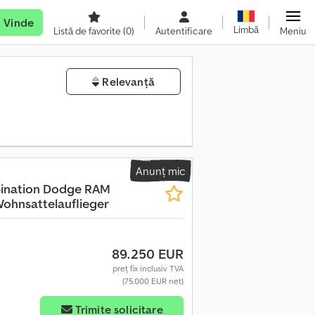
Vinde
Limbă
Listă de favorite
(0)
Autentificare
Meniu
Relevanță
Anunț mic
ination Dodge RAM
ohnsattelauflieger
89.250 EUR
preț fix inclusiv TVA
(75.000 EUR net)
Trimite solicitare