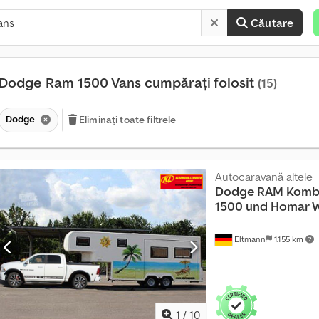
Căutare
Dodge Ram 1500 Vans cumpărați folosit
(15)
Dodge
Eliminați toate filtrele
Autocaravană altele
P
Dodge RAM
Komb
e
1500 und Homar W
s
t
Eltmann
1.155 km
e
1
4
0
.
1
/
10