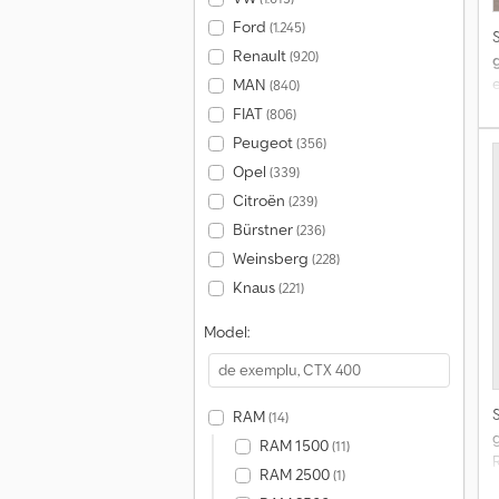
Ford
(1.245)
Renault
(920)
e
MAN
(840)
FIAT
(806)
Peugeot
(356)
l
Opel
(339)
n
Citroën
(239)
Bürstner
(236)
Weinsberg
(228)
p
Knaus
(221)
I
Model:
0
r
e
RAM
(14)
2
RAM 1500
(11)
S
RAM 2500
(1)
c
e