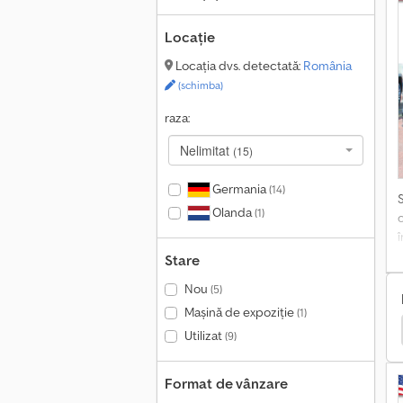
P
s
Locație
Locația dvs. detectată:
România
(schimba)
raza:
T
Nelimitat
(15)
P
a
Germania
(14)
o
Olanda
(1)
d
e
Stare
C
Nou
(5)
f
p
Mașină de expoziție
(1)
axi Rulote/Caravane
Fiat Ducato Maxi
Oldtimer
Utilizat
(9)
î
a
s
Format de vânzare
d
P