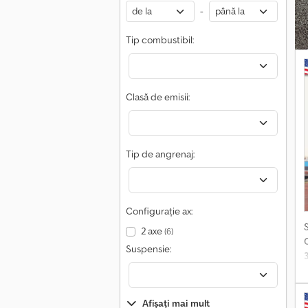
(
-
a
Tip combustibil:
s
Clasă de emisii:
f
Tip de angrenaj:
H
p
Configurație ax:
2 axe
(6)
p
Suspensie:
p
Afișați mai mult