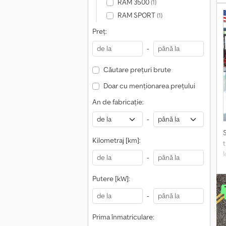
RAM 3500
f
(1)
i
RAM SPORT
(1)
S
Preț:
i
p
a
-
v
i
Căutare prețuri brute
g
Doar cu menționarea prețului
d
An de fabricație:
-
Kilometraj [km]:
-
Putere [kW]:
-
Prima înmatriculare: