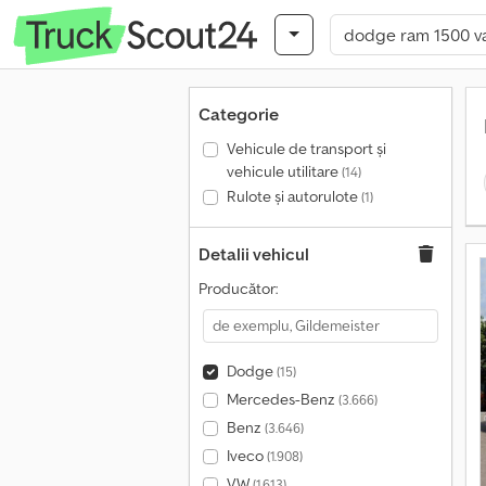
Categorie
Vehicule de transport şi
vehicule utilitare
(14)
Rulote și autorulote
(1)
Detalii vehicul
Producător:
Dodge
(15)
Mercedes-Benz
(3.666)
Benz
(3.646)
Iveco
(1.908)
VW
(1.613)