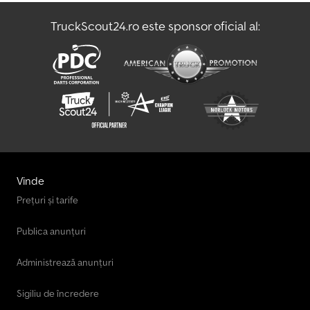
TruckScout24.ro este sponsor oficial al:
Več Avtomobilov Vans
Vw Vans
Vinde
Prețuri și tarife
Publica anunțuri
Administrează anunțuri
Sigiliu de încredere