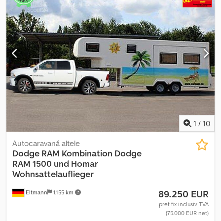
1
/
10
Autocaravană altele
Dodge RAM
Kombination Dodge
RAM 1500 und Homar
Wohnsattelauflieger
89.250 EUR
Eltmann
1.155 km
preț fix inclusiv TVA
(75.000 EUR net)