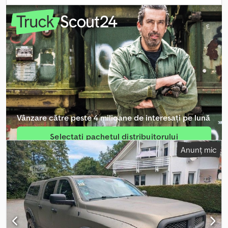
consum de combustibil (extraurban):
9,6 l/100 km
, consum de
combustibil (combinat):
12,8 l/100 km
, Emisii de CO₂:
352 g/km
,
clasă de emisii:
Euro 6
, eficiență energetică:
G
, culoare:
negru
,
număr de locuri:
5
, An de fabricație:
2024
, Dotări:
ABS, aer
condiționat, airbag, computer de bord, controlul tracțiunii,
cuplaj remorcă, pilot automat de viteză, program electronic de
stabilitate (ESP), proiectoare de ceață, senzori de parcare,
servodirecție, sistem de imobilizare, sistem de navigație,
tracțiune integrală, închidere centralizată, încălzire scaun
,
Dodge RAM 1500 Longhorn Crew Cab CARACTERISTICI TEHNICE
PRINCIPALE • Motor V8 HEMI® de 5,7L • Transmisie automată cu 8
Vânzare către peste 4 milioane de interesați pe lună
trepte 8HP75 • Tracțiune integrală (AWD) • Suspensie pneumatică
• Frâne pe disc pentru toate cele patru roți cu sistem antiblocare
Selectați pachetul distribuitorului
(ABS) • Sistem de avertizare pentru unghi mort și trafic transversal
Anunț mic
• Tempomat adaptiv cu funcție Stop & Go • Asistent activ de
Creați anunț individual
frânare de urgență cu detectare pietoni • Asistent de parcare
longitudinală și transversală cu funcție stop • Asistent de frânare
suplimentar cu asistent de menținere a benzii • Acces și pornire
fără cheie CARACTERISTICI INTERIOR • Sistem Infotainment
Uconnect® 5 cu Apple CarPlay® și Android Auto™ • Ecran tactil
de 12 inch cu navigație europeană • Sistem premium audio