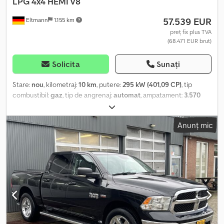
LPG 4x4 HEMI V8
conform normelor germane. Finanțare și leasing disponibile.
57.539 EUR
Eltmann
1.155 km
Toate informațiile sunt fără garanție, cu posibilitate de erori și
vânzare intermediară.
preț fix plus TVA
(68.471 EUR brut)
Solicita
Sunați
Stare:
nou
, kilometraj:
10 km
, putere:
295 kW (401,09 CP)
, tip
combustibil:
gaz
, tip de angrenaj:
automat
, ampatament:
3.570
mm
, greutate totală:
3.500 kg
, greutatea goală:
2.595 kg
,
greutatea maximă de încărcare:
905 kg
, greutate operațională:
Anunț mic
2.595 kg
, prima înmatriculare:
04/2023
, lungimea spațiului de
încărcare:
1.712 mm
, consum de combustibil (urban):
15,7 l/100
km
, consum de combustibil (extraurban):
10,7 l/100 km
, consum
de combustibil (combinat):
14,9 l/100 km
, Emisii de CO₂:
352 g/km
,
clasă de emisii:
Euro 6
, eficiență energetică:
G
, culoare:
gri-negru
,
dimensiunea anvelopei:
275/60 r20 114t
, An de fabricație:
2023
,
combustibil:
gaz petrolier lichefiat (GPL)
, număr mașină/vehicul:
6693
, Dotări:
ABS, aer condiționat, airbag, blocare diferențial,
computer de bord, controlul tracțiunii, cuplaj remorcă, pilot
automat de viteză, program electronic de stabilitate (ESP),