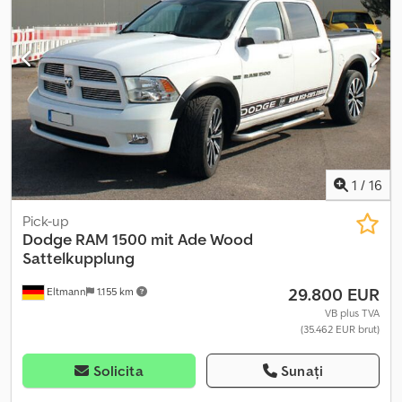
dimensiunea anvelopei:
235 / 85 r 16
, An de fabricație:
2002
,
combustibil:
motorină
, număr mașină/vehicul:
3B6MC36672M308731
, Dotări:
aer condiționat, airbag, cuplaj
remorcă, hidraulică, pilot automat de viteză, troliu cu cablu
,
Vehicul de service cu macara de încărcare și troliu - Macara
hidraulică cu troliu de ridicare - Capacitate de încărcare de 2.700
kg la o rază de 1,8 m - Rază maximă de 6,0 m la 820 kg Atelier
complet echipat pentru întreținerea și repararea utilajelor.
Chjdpfx Afeu Ndrue Doa Aparat de sudură – compresor de aer
comprimat – etc.
1
/
16
Pick-up
Dodge
RAM 1500 mit Ade Wood
Sattelkupplung
29.800 EUR
Eltmann
1.155 km
VB plus TVA
(35.462 EUR brut)
Solicita
Sunați