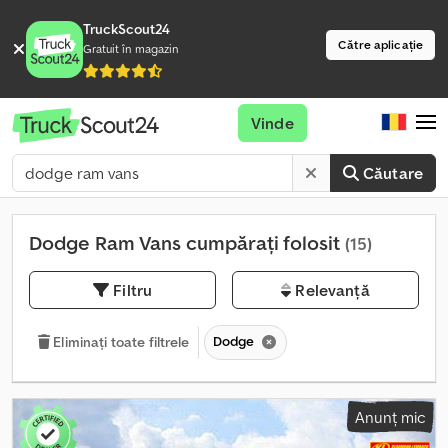
TruckScout24
Către aplicație
Gratuit în magazin
Vinde
Căutare
Dodge Ram Vans cumpărați folosit
(15)
Filtru
Relevanță
Dodge
Eliminați toate filtrele
Anunț mic