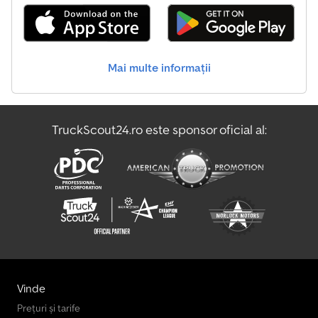
Mercedes-Benz Vito Vans
Opel Movano B Vans
Mai multe informații
Opel Movano Vans
Opel Vans
TruckScout24.ro este sponsor oficial al:
Peugeot Vans
Škoda Vans
Vinde
Prețuri și tarife