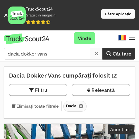
TruckScout24
Către aplicație
Gratuit în magazin
Vinde
Căutare
Dacia Dokker Vans cumpărați folosit
(2)
Filtru
Relevanță
Dacia
Eliminați toate filtrele
Anunț mic