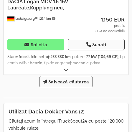
DACIA
Logan MCV 1.6 16V
Lauréate,Kupplung neu,
1.150 EUR
Ludwigsburg
1.234 km
preț fix
(TVA ne deductibil)
Solicita
Sunați
Stare:
folosit
, kilometraj:
233.380 km
, putere:
77 kW (104,69 CP)
, tip
combustibil:
benzin
, tip de angrenaj:
mecanic
, prima
înmatriculare:
08/2008
, următoarea inspecție (TÜV):
06/2025
,
clasă de emisii:
Euro 4
, culoare:
albastru
, număr de locuri:
5
,
Dotări:
ABS, aer condiționat, închidere centralizată
Salvează căutarea
, Ambreiaj
nou, ITP valabil până la 06/2025 La cererea clientului! Dotări:
Geamuri electrice * Oglinzi laterale electrice * Închidere
centralizată * Computer de bord * Servodirecție * Jante din oțel
* 8 anvelope montate Climatizare: Aer condiționat Siguranță: ABS
Utilizat Dacia Dokker Vans
(2)
Crsdszirdwopfx Apdef * Isofix * Proiectoare de ceață Airbag-uri:
Airbag-uri frontale Asistență rutieră: Kit pană Erori, modificări și
Căutați acum în întregul TruckScout24 cu peste 120.000
vânzarea intermediară sunt rezervate!
vehicule rulate.