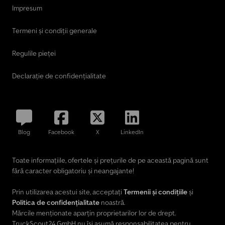
Impresum
Termeni și condiții generale
Regulile pieței
Declarație de confidențialitate
Blog
Facebook
X
LinkedIn
Toate informațiile, ofertele și prețurile de pe această pagină sunt
fără caracter obligatoriu și neangajante!
Prin utilizarea acestui site, acceptați
Termenii și condițiile
și
Politica de confidențialitate
noastră.
Mărcile menționate aparțin proprietarilor lor de drept.
TruckScout24 GmbH nu își asumă responsabilitatea pentru