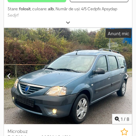
Stare:
folosit
, culoare:
alb
, Număr de uși: 4/5 Cedpfx Apsydap
Sedjrf
Anunț mic
1
/
8
Microbuz