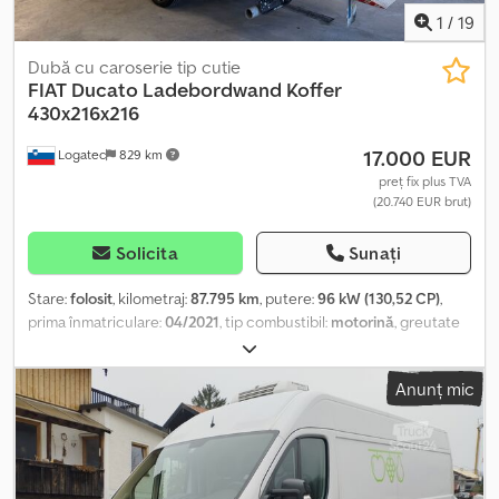
1
/
19
Dubă cu caroserie tip cutie
FIAT
Ducato Ladebordwand Koffer
430x216x216
17.000 EUR
Logatec
829 km
preț fix plus TVA
(20.740 EUR brut)
Solicita
Sunați
Stare:
folosit
, kilometraj:
87.795 km
, putere:
96 kW (130,52 CP)
,
prima înmatriculare:
04/2021
, tip combustibil:
motorină
, greutate
totală:
3.500 kg
, culoare:
albastru
, tip de angrenaj:
mecanic
, clasă
de emisii:
Euro 6
, număr de locuri:
3
, volumul spațiului de
Anunț mic
încărcare:
20 m³
, lungimea spațiului de încărcare:
4.300 mm
,
lățimea spațiului de încărcare:
2.150 mm
, înălțime spațiu de
încărcare:
2.150 mm
, Dotări:
ABS, aer condiționat, filtru de
particule, hayon hidraulic, program electronic de stabilitate
(ESP), sistem de navigație, închidere centralizată
, NOU SERVICIU