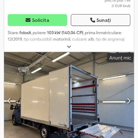
preț fix plus TVA
(1 EUR brut)
Solicita
Sunați
Stare:
folosit
, putere:
103 kW (140,04 CP)
, prima înmatriculare:
12/2019
, tip combustibil:
motorină
, culoare:
alb
, tip de angrenaj:
mecanic
, clasă de emisii:
Euro 6
, număr de locuri:
2
, An de
fabricație:
2019
, Furgon cu ampatament lung, acoperiș înalt,
Anunț mic
versiunea de 140 CP. În stare perfectă. Revizie mecanică
efectuată. Dkjdpoxg Ikbsfx Accer