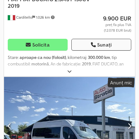
2019
9.900 EUR
Carditello
1.026 km
preț fix plus TVA
(12.078 EUR brut)
Solicita
Sunați
Stare:
aproape ca nou (folosit)
, kilometraj:
300.000 km
, tip
combustibil:
motorină
, An de fabricație:
2019
, FIAT DUCATO, an
fabricație 2019, standard EURO 6, motor 2.3MJT de 130 CP, șasiu,
ampatament 3450 mm, carosabil de la 3 la 3,60 m, aer condiționat,
Anunț mic
sistem stereo standard, comenzi pe volan, pilot automat, 300.000
km, revizie efectuată, distribuție schimbată, posibilitate de
finanțare la sediu. Dedpfx Ajzmmazoccokr