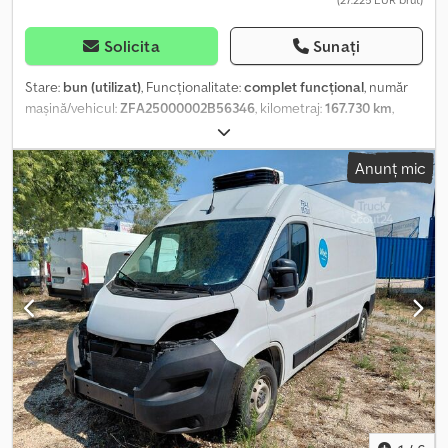
sau să vizitați unitatea noastră din Medelby Vehiculul este într-o
stare bine întreținută
Solicita
Sunați
Stare:
bun (utilizat)
, Funcționalitate:
complet funcțional
, număr
mașină/vehicul:
ZFA25000002B56346
, kilometraj:
167.730 km
,
prima înmatriculare:
12/2016
, tip combustibil:
motorină
, greutatea
goală:
2.497 kg
, greutatea maximă de încărcare:
1.003 kg
,
Anunț mic
greutate totală:
3.500 kg
, dimensiunea anvelopei:
215/70r15
,
configurație ax:
4x2
, ampatament:
3.450 mm
, combustibil:
motorină
, eficiență energetică:
C
, culoare:
alb
, tip de angrenaj:
mecanic
, clasă de emisii:
Euro 6
, suspensie:
oțel
, număr de locuri:
3
, sarcină permisă pe axă (axa 1):
1.850 kg
, sarcina maximă admisă
pe axă (axa 2):
2.000 kg
, lungimea spațiului de încărcare:
2.800
mm
, lățimea spațiului de încărcare:
1.600 mm
, înălțime spațiu de
încărcare:
1.780 mm
, An de fabricație:
2016
, *furgonetă frigorifică,
categoria FRC-X, echipată cu unitate de răcire Thermoking V-
300. Dkodpezk E Ewefx Accor