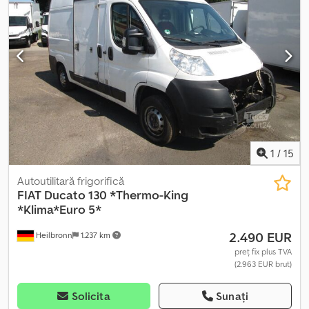
închidere centralizată
, !!!!! DEFECT MOTOR !!!!! 3 locuri,
servodirecție, airbag pentru șofer, transmisie automată,
tahometru, servodirecție, geamuri electrice, computer de bord,
oglinzi exterioare electrice, cotieră centrală, portiere batante,
portieră laterală/dreapta, închidere centralizată + telecomandă,
priză de curent cu 3 pini, unitate de răcire Carrier Xarios 350. Ne
asumăm dreptul la erori, vânzare intermediară și greșeli de
scriere. Dkedpfxjzp S Agj Accor Vânzare doar către comercianți și
pentru export. !!!! Fg-7146 !!!! Număr cheie 156 !!!!! !!!!! Posibilitate de
testare/inspecție la TÜV Dekra sau la Fiat !!!!!
1
/
15
Autoutilitară frigorifică
FIAT
Ducato 130 *Thermo-King
*Klima*Euro 5*
2.490 EUR
Heilbronn
1.237 km
preț fix plus TVA
(2.963 EUR brut)
Solicita
Sunați