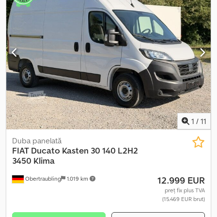
1
/
11
Duba panelată
FIAT
Ducato Kasten 30 140 L2H2
3450 Klima
12.999 EUR
Obertraubling
1.019 km
preț fix plus TVA
(15.469 EUR brut)