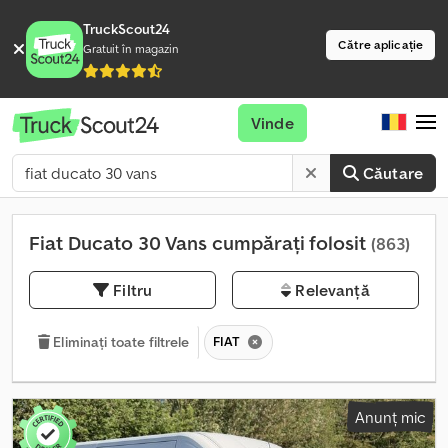
TruckScout24
Către aplicație
Gratuit în magazin
Vinde
Căutare
Fiat Ducato 30 Vans cumpărați folosit
(863)
Filtru
Relevanță
FIAT
Eliminați toate filtrele
Anunț mic