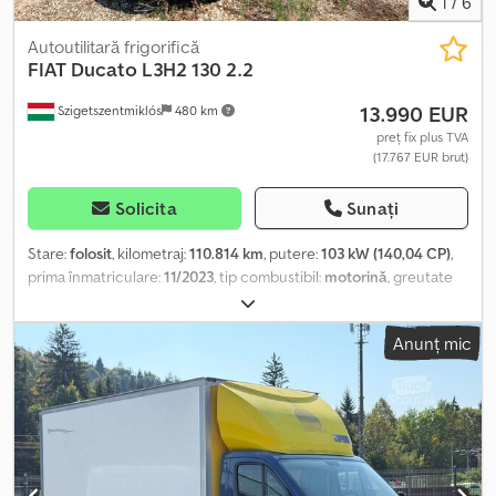
1
/
6
Autoutilitară frigorifică
FIAT
Ducato L3H2 130 2.2
13.990 EUR
Szigetszentmiklós
480 km
preț fix plus TVA
(17.767 EUR brut)
Solicita
Sunați
Stare:
folosit
, kilometraj:
110.814 km
, putere:
103 kW (140,04 CP)
,
prima înmatriculare:
11/2023
, tip combustibil:
motorină
, greutate
totală:
3.500 kg
, următoarea inspecție (TÜV):
11/2027
, culoare:
alb
,
tip de angrenaj:
mecanic
, clasă de emisii:
Euro 6
, număr de locuri:
Anunț mic
3
, lungimea spațiului de încărcare:
3.449 mm
, lățimea spațiului de
încărcare:
1.675 mm
, înălțime spațiu de încărcare:
1.757 mm
, An de
fabricație:
2023
, Dotări:
ABS, a avut un accident, aer condiționat,
filtru de particule, program electronic de stabilitate (ESP),
închidere centralizată
, Vă rugăm să ne contactați și prin
WhatsUp/Viber. Adresă de e-mail: Dkedszri D Tepfx Accjr Vehiculul
face parte din flota noastră și are un istoric complet al reviziilor,