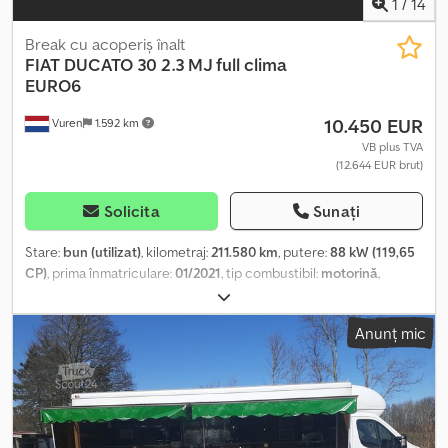
1
/
14
Break cu acoperiș înalt
FIAT
DUCATO 30 2.3 MJ full clima
EURO6
10.450 EUR
Vuren
1.592 km
VB plus TVA
(12.644 EUR brut)
Solicita
Sunați
Stare:
bun (utilizat)
, kilometraj:
211.580 km
, putere:
88 kW (119,65
CP)
, prima înmatriculare:
01/2021
, tip combustibil:
motorină
,
dimensiunea anvelopei:
215/70R15
, configurație ax:
4x2
,
ampatament:
3.450 mm
, combustibil:
motorină
, culoare:
negru
,
Anunț mic
cabină șofer:
cabina de zi
, tip de angrenaj:
mecanic
, numărul de
trepte de viteză:
6
, clasă de emisii:
Euro 6
, suspensie:
altul
, număr
de locuri:
3
, lungime totală:
5.550 mm
, lățime totală:
2.100 mm
,
înălțime totală:
2.600 mm
, lungimea spațiului de încărcare:
2.960
mm
, lățimea spațiului de încărcare:
1.850 mm
, înălțime spațiu de
încărcare:
1.950 mm
, An de fabricație:
2021
, Dotări:
ABS,