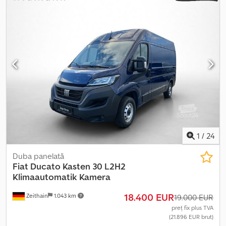
contractual Dksdpfx Aceztcakocjr
1
/
24
Duba panelată
Fiat
Ducato Kasten 30 L2H2
Klimaautomatik Kamera
18.400 EUR
Zeithain
1.043 km
19.000 EUR
preț fix plus TVA
(21.896 EUR brut)