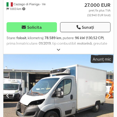
27.000 EUR
Cazzago di Pianiga - Ve
1.003 km
preț fix plus TVA
(32.940 EUR brut)
Solicita
Sunați
Stare:
folosit
, kilometraj:
78.589 km
, putere:
96 kW (130,52 CP)
,
prima înmatriculare:
01/2019
, tip combustibil:
motorină
, greutate
totală:
3.500 kg
, culoare:
alb
, tip de angrenaj:
mecanic
, Greutate
totală admisă: 3500 kg Dkjdozn A Rlspfx Accor
Anunț mic