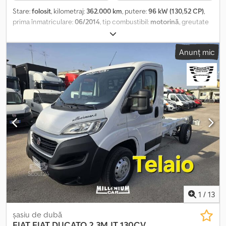
Stare:
folosit
, kilometraj:
362.000 km
, putere:
96 kW (130,52 CP)
,
prima înmatriculare:
06/2014
, tip combustibil:
motorină
, greutate
totală:
3.500 kg
, culoare:
alb
, tip de angrenaj:
mecanic
, clasă de
emisii:
Euro 5
, număr de locuri:
3
, Dotări:
ABS, a avut un accident,
Anunț mic
aer condiționat, filtru de particule, program electronic de
stabilitate (ESP), închidere centralizată
, !!!!! DEFECT MOTOR !!!!!
Vehicul cu 3 locuri, servodirecție, airbag pentru șofer, cutie de
viteze manuală în 6 trepte, tahometru, servodirecție, geamuri
electrice, computer de bord, oglinzi exterioare electrice, cotieră
centrală, portiere cu aripi, portieră laterală/dreapta, închidere
centralizată + telecomandă, priză de curent cu 3 pini, unitate de
răcire Thermo-King V-300 Max, aer condiționat etc. Vânzare doar
către comercianți și pentru export.!!!!! Toate documentele pot fi
trimise în prealabil prin e-mail sau WhatsApp pentru a verifica
kilometrajul, eventualele accidente, istoricul vehiculului etc. !!!!!
WhatsApp !!!!! !!!! Fg-8925 !!!! Numărul cheii: 185 !!!!! Djdpfjzp S Aaex
Accskr
1
/
13
șasiu de dubă
FIAT
FIAT DUCATO 2.3MJT 130CV