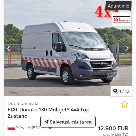
rugăm să ne solicitați o ofertă personalizată! * Cu plăcere,
Anunț mic
acceptăm vehiculele dumneavoastră uzate ca plată! *
Finanțare/leasing posibilă, chiar și în cazuri dificile * Această
descriere are doar scopul de a identifica vehiculul și nu
reprezintă o garanție în sensul dreptului comercial. * Informațiile
nu prezintă pretenția de a fi complete.
Informațiile/descrierile/imaginile prezentate nu sunt obligatorii și
nu servesc drept caracteristici garantate. * Nu ne asumăm nicio
responsabilitate pentru erori și greșeli evidente. * Cumpărătorul
este obligat să se convingă singur de starea și echipamentul
vehiculelor înainte de cumpărare. * Prețurile, greșelile de tipar,
erorile și vânzările intermediare sunt supuse modificărilor. *
Stimate client, vă rugăm să înțelegeți că, datorită vechimii și
kilometrajului, preferăm să vindem acest vehicul către companii
1
/
12
sau dealeri. Vă mulțumim.
Duba panelată
FIAT
Ducato 130 Multijet* 4x4 Top
Zustand
Salvează căutarea
12.900 EUR
Nowy Sacz
523 km
preț fix plus TVA