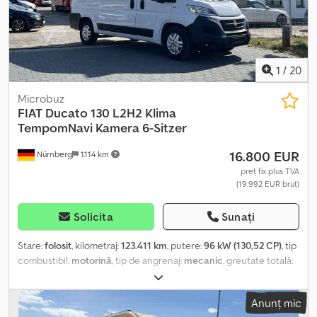
1
/
20
Microbuz
FIAT
Ducato 130 L2H2 Klima
TempomNavi Kamera 6-Sitzer
16.800 EUR
Nürnberg
1.114 km
preț fix plus TVA
(19.992 EUR brut)
Solicita
Sunați
Stare:
folosit
, kilometraj:
123.411 km
, putere:
96 kW (130,52 CP)
, tip
combustibil:
motorină
, tip de angrenaj:
mecanic
, greutate totală:
3.500 kg
, prima înmatriculare:
09/2018
, următoarea inspecție
(TÜV):
12/2026
, clasă de emisii:
Euro 6
, culoare:
alb
, număr de
Anunț mic
locuri:
6
, Dotări:
ABS, aer condiționat, filtru de particule,