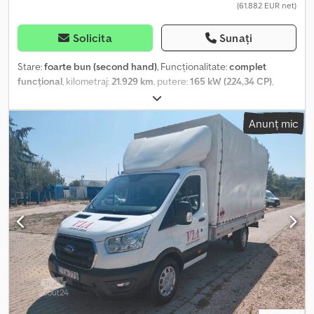
(61.882 EUR net)
Solicita
Sunați
Stare:
foarte bun (second hand)
, Funcționalitate:
complet
funcțional
, kilometraj:
21.929 km
, putere:
165 kW (224,34 CP)
,
număr de paturi:
2
, număr de locuri:
4
, tip combustibil:
motorină
,
tip de angrenaj:
automat
, culoare:
alb
, lungime totală:
7.450 mm
,
Anunț mic
lățime totală:
2.450 mm
, înălțime totală:
3.200 mm
, configurație ax:
2 axe
, clasă de emisii:
Euro 6
, greutate totală:
3.500 kg
, greutatea
goală:
2.825 kg
, poziția volanului:
stânga
, numărul de proprietari
anteriori:
1
, An de fabricație:
2025
, număr mașină/vehicul:
WF0DXXTTRDSJ34552
, Dotări:
ABS, aer condiționat, airbag,
anvelope all-season, aranjament de scaune central, baie,
bucătărie la bord, duș, garanție pentru vehicule second-hand,
istoric complet de service, pat de o persoană, pat de ridicare,
paturi de o persoană, program electronic de stabilitate (ESP),
proiectoare de ceață, servodirecție, închidere centralizată,
încălzitor staționar, înmatriculare auto
, Se vinde o autorulotă
bine întreținută Roller Team Kronos 284M, montată pe un șasiu
FORD Transit 2.0 TDCi, 165 CP, cu transmisie automată și dotări