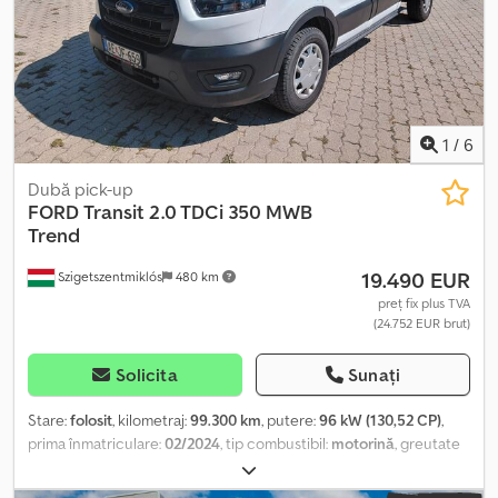
1
/
6
Dubă pick-up
FORD
Transit 2.0 TDCi 350 MWB
Trend
19.490 EUR
Szigetszentmiklós
480 km
preț fix plus TVA
(24.752 EUR brut)
Solicita
Sunați
Stare:
folosit
, kilometraj:
99.300 km
, putere:
96 kW (130,52 CP)
,
prima înmatriculare:
02/2024
, tip combustibil:
motorină
, greutate
totală:
3.500 kg
, următoarea inspecție (TÜV):
02/2028
, culoare:
alb
, tip de angrenaj:
mecanic
, clasă de emisii:
Euro 6
, număr de