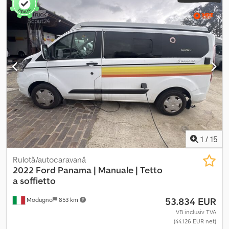
frigider, asistență la menținerea benzii, asistență la frânarea de
urgență Cjdpfxszq Nb No Agyjrf
1
/
15
Rulotă/autocaravană
2022 Ford Panama | Manuale |
Tetto
a soffietto
53.834 EUR
Modugno
853 km
VB inclusiv TVA
(44.126 EUR net)