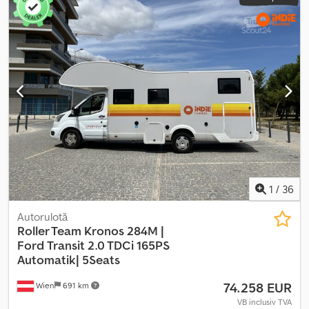
1
/
36
Autorulotă
Roller Team Kronos 284M |
Ford
Transit 2.0 TDCi 165PS
Automatik| 5Seats
74.258 EUR
Wien
691 km
VB inclusiv TVA