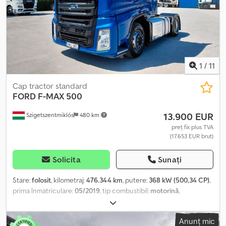
1
/
11
Cap tractor standard
FORD
F-MAX 500
13.900 EUR
Szigetszentmiklós
480 km
preț fix plus TVA
(17.653 EUR brut)
Solicita
Sunați
Stare:
folosit
, kilometraj:
476.344 km
, putere:
368 kW (500,34 CP)
,
prima înmatriculare:
05/2019
, tip combustibil:
motorină
,
configurație ax:
2 axe
, culoare:
albastru
, tip de angrenaj:
automat
,
clasă de emisii:
Euro 6
, An de fabricație:
2019
, Dotări:
ABS, aer
Anunț mic
condiționat
, ABS, ASR, rezervor dublu, aer condiționat/climatizare,