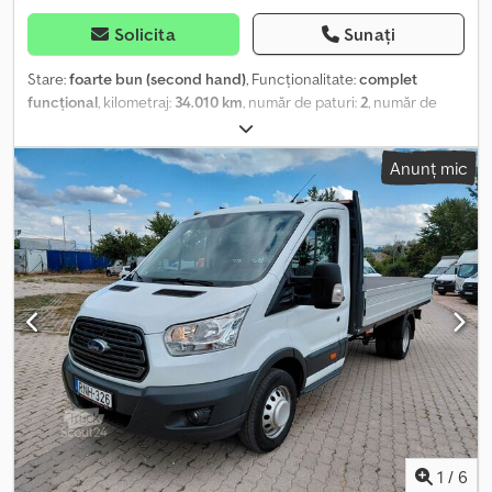
Solicita
Sunați
Stare:
foarte bun (second hand)
, Funcționalitate:
complet
funcțional
, kilometraj:
34.010 km
, număr de paturi:
2
, număr de
locuri:
4
, tip combustibil:
motorină
, tip de angrenaj:
mecanic
,
culoare:
alb
, lungime totală:
4.970 mm
, lățime totală:
1.980 mm
,
Anunț mic
înălțime totală:
2.080 mm
, configurație ax:
2 axe
, clasă de emisii:
Euro 6
, capacitatea rezervorului de combustibil:
70 l
, greutate
totală:
3.100 kg
, greutate operațională:
2.440 kg
, poziția volanului:
stânga
, numărul de proprietari anteriori:
1
, An de fabricație:
2022
,
număr mașină/vehicul:
WF0YXXTTGYME51300
, Dotări:
ABS, aer
condiționat, airbag, anvelope all-season, aranjament de
scaune central, blocare diferențial, bucătărie la bord, filtru de
particule, garanție pentru vehicule second-hand, pat de o
persoană, pat de ridicare, paturi de o persoană, paturi
suprapuse, program electronic de stabilitate (ESP), proiectoare
de ceață, senzori de parcare, închidere centralizată,
înmatriculare auto
, DISPONIBIL ACUM | Număr de înmatriculare:
GE-047XV | Kilometraj: 34.010 km | Locație: Bari | Crjdpfx Asztbd
Uogyef Autocamperul nostru Ford Panama este un vehicul
1
/
6