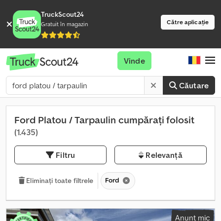
TruckScout24
Către aplicație
Gratuit în magazin
Vinde
Căutare
Ford Platou / Tarpaulin cumpărați folosit
(1.435)
Filtru
Relevanță
Ford
Eliminați toate filtrele
Anunț mic