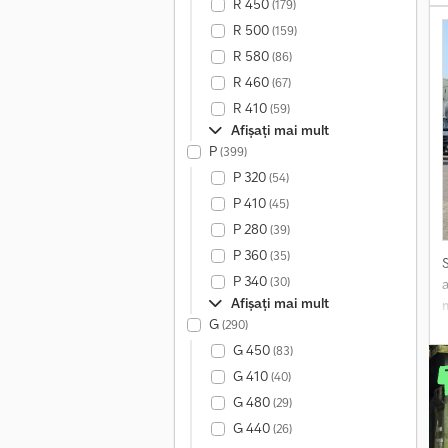
R 450
I
(179)
R 500
(159)
R 580
(86)
R 460
(67)
R 410
(59)
Afișați mai mult
P
(399)
P 320
(54)
P 410
(45)
P 280
(39)
P 360
(35)
P 340
(30)
Afișați mai mult
G
(290)
T
G 450
(83)
G 410
(40)
G 480
(29)
G 440
(26)