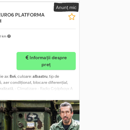
Anunț mic
 EURO6 PLATFORMA
H
0 km
Informații despre
preț
ie ax:
8x4
, culoare:
albastru
, tip de
, aer condiționat, blocare diferențial,
ralizată
, - Climatizare - Radio Crjdpfxoyx A