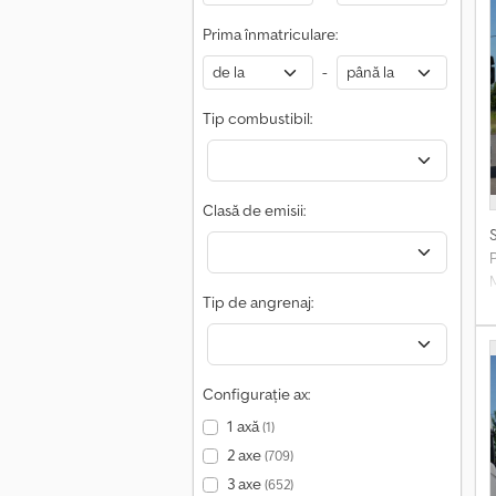
Prima înmatriculare:
-
Tip combustibil:
H
Clasă de emisii:
a
Tip de angrenaj:
Configurație ax:
1 axă
(1)
2 axe
(709)
3 axe
(652)