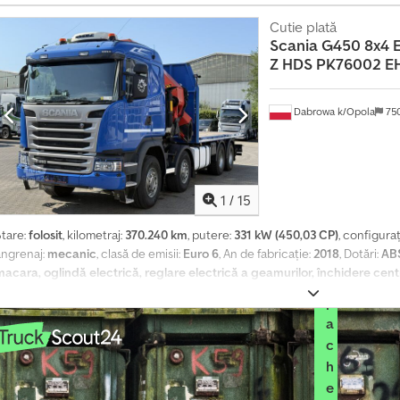
e
mportăm autoturisme pentru clienții noștri.
l
Cutie plată
u
Scania
G450 8x4
n
Z HDS PK76002 E
ă
S
Dabrowa k/Opola
75
e
l
e
c
1
/
15
t
Stare:
folosit
, kilometraj:
370.240 km
, putere:
331 kW (450,03 CP)
, configuraț
a
angrenaj:
mecanic
, clasă de emisii:
Euro 6
, An de fabricație:
2018
, Dotări:
ABS
ț
macara, oglindă electrică, reglare electrică a geamurilor, închidere cent
i
qe Ahyof - Încălzire
p
a
c
h
e