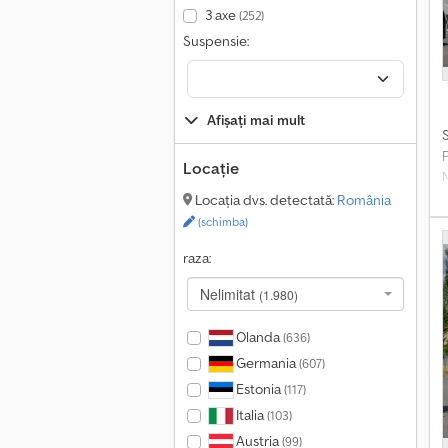
3 axe
(252)
Suspensie:
Afișați mai mult
H
Locație
a
Locația dvs. detectată:
România
(schimba)
raza:
Nelimitat
(1.980)
Olanda
(636)
Germania
(607)
Estonia
(117)
Italia
(103)
Austria
(99)