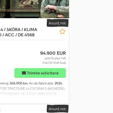
Anunț mic
24 / SKÓRA / KLIMA
 / ACC / DE 4568
94.900 EUR
preț fix plus TVA
(116.727 EUR brut)
Trimite solicitare
ometraj:
346.000 km
, An de fabricație:
2024
,
AP DE TRACȚIUNE 4×2 SCANIA S 460 MODEL
UTOTURISMUL NU A FOST IMPLICAT ÎN
RE TEHNICĂ ȘI OPTICĂ FOARTE BUNĂ
PERNE -CLIMATIZARE AUXILIARĂ -DOUĂ
Anunț mic
DE ZI LED -APARAT DE CAFEA -FARURI
d