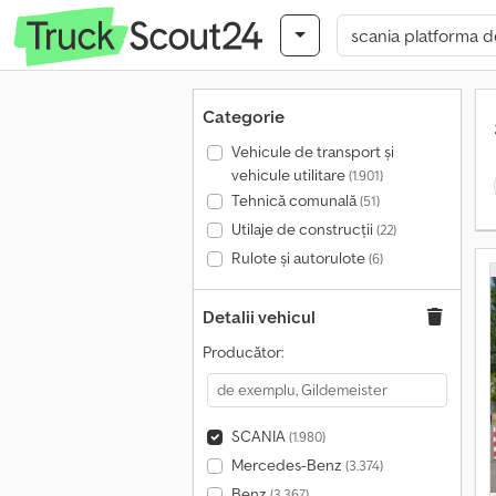
Categorie
Vehicule de transport şi
vehicule utilitare
(1.901)
Tehnică comunală
(51)
Utilaje de construcții
(22)
Rulote și autorulote
(6)
Detalii vehicul
Producător:
SCANIA
(1.980)
Mercedes-Benz
(3.374)
Benz
(3.367)