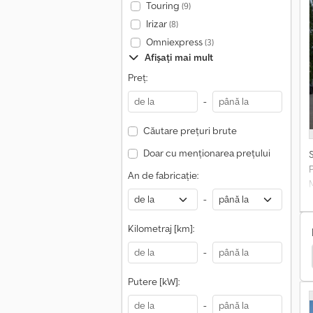
Touring
(9)
Irizar
(8)
Omniexpress
(3)
Afișați mai mult
Preț:
-
f
Căutare prețuri brute
Doar cu menționarea prețului
An de fabricație:
-
Kilometraj [km]:
-
hi Camion Cu Platformă
Iveco Camion Cu Platformă
Putere [kW]:
-