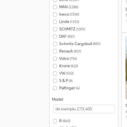
MAN
(2.296)
Iveco
(1.556)
Linde
(1.552)
SCHMITZ
(1.001)
DAF
(951)
Schmitz Cargobull
(897)
Renault
(807)
Volvo
(754)
Krone
(622)
VW
(502)
S & P
(9)
Palfinger
(4)
Model:
a
R
(940)
C