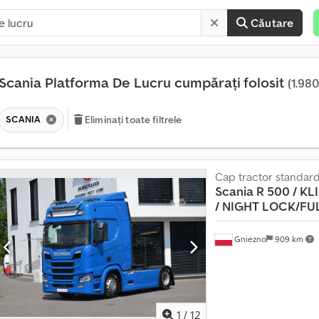
Căutare
Scania Platforma De Lucru cumpărați folosit
(1.980
SCANIA
Eliminați toate filtrele
Cap tractor standar
P
Scania R 500 / KLI
e
/
NIGHT LOCK/FUL
s
t
Gniezno
909 km
e
1
4
0
.
1
/
12