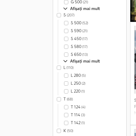
G 500
(21)
Afișați mai mult
S
(207)
S 500
(52)
S 590
(21)
S 450
(17)
S 580
(17)
S 650
(13)
Afișați mai mult
L
(110)
L 280
(5)
L 250
(2)
L 220
(1)
T
(68)
T 124
(4)
T 114
(3)
T 142
(1)
K
(50)