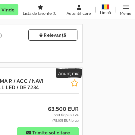
Vinde
Limbă
Listă de favorite
(0)
Autentificare
Meniu
)
Relevanță
Anunț mic
d
MA P. / ACC / NAVI
L LED / DE 7234
63.500 EUR
preț fix plus TVA
(78.105 EUR brut)
Trimite solicitare