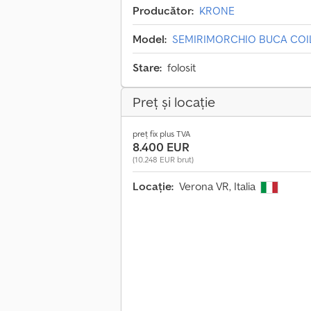
Producător:
KRONE
Model:
SEMIRIMORCHIO BUCA COI
Stare:
folosit
Preț și locație
preț fix plus TVA
8.400 EUR
(10.248 EUR brut)
Locație:
Verona VR, Italia