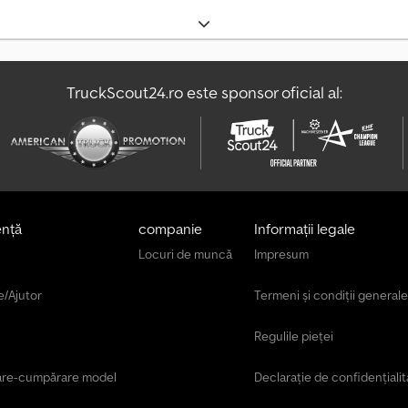
TruckScout24.ro este sponsor oficial al:
ență
companie
Informații legale
Locuri de muncă
Impresum
e/Ajutor
Termeni și condiții generale
Regulile pieței
are-cumpărare model
Declarație de confidențialit