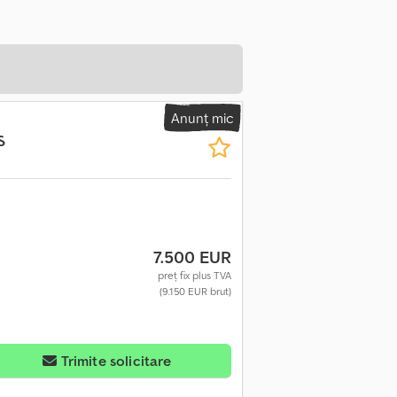
Anunț mic
S
7.500 EUR
preț fix plus TVA
(9.150 EUR brut)
Trimite solicitare