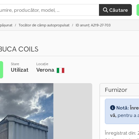
Căutare
 pășunat
Tocător de câmp autopropulsat
ID anunț: A219-27-703
BUCA COILS
Stare
Locație
Utilizat
Verona
Furnizor
Notă:
Înre
vă,
pentru a a
Înregistrat din: