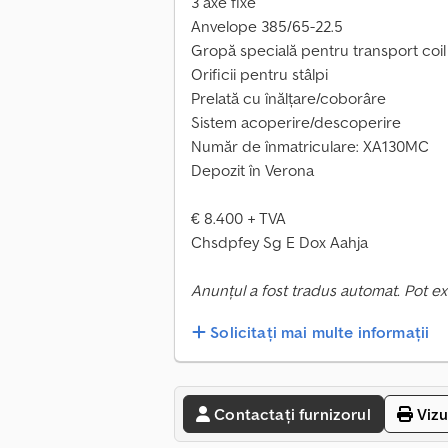
3 axe fixe
Anvelope 385/65-22.5
Gropă specială pentru transport coil
Orificii pentru stâlpi
Prelată cu înălțare/coborâre
Sistem acoperire/descoperire
Număr de înmatriculare: XA130MC
Depozit în Verona
€ 8.400 + TVA
Chsdpfey Sg E Dox Aahja
Anunțul a fost tradus automat. Pot ex
Solicitați mai multe informații
Contactați furnizorul
Vizu