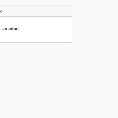
x
.. anunțuri