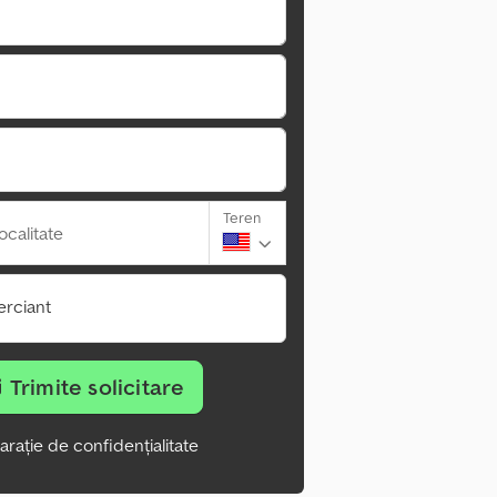
Teren
ocalitate
rciant
Trimite solicitare
arație de confidențialitate