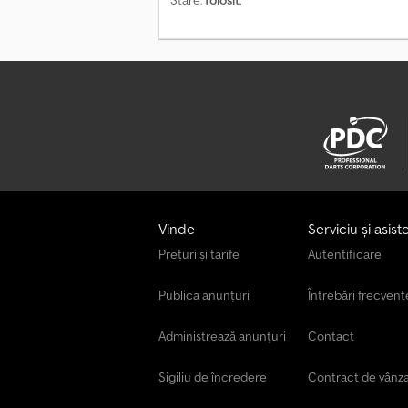
Stare:
folosit
,
Vinde
Serviciu și asist
Prețuri și tarife
Autentificare
Publica anunțuri
Întrebări frecvent
Administrează anunțuri
Contact
Sigiliu de încredere
Contract de vânz