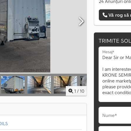
24 Anunțuri onl
Vă rog să 
TRIMITE SOL
Mesaj*
1
/
10
Nume*
ILS