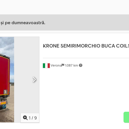
a și pe dumneavoastră.
KRONE
SEMIRIMORCHIO BUCA COIL
Verona
1.087 km
1
/
9