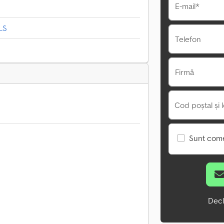
E-mail*
LS
Telefon
Firmă
Cod poștal și l
Sunt come
Decl