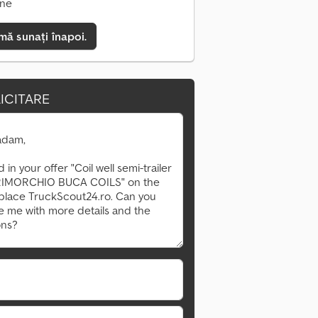
ine
mă sunați înapoi.
ICITARE