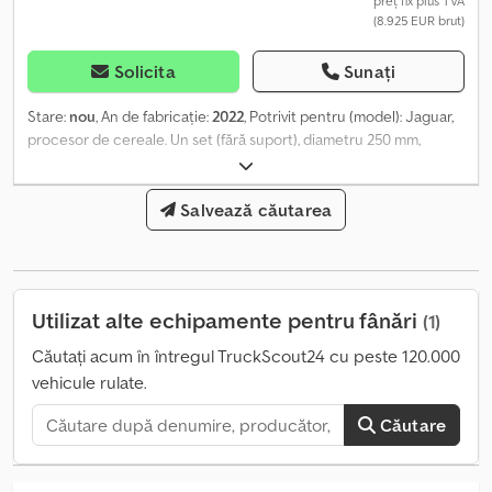
preț fix plus TVA
(8.925 EUR brut)
Solicita
Sunați
Stare:
nou
, An de fabricație:
2022
, Potrivit pentru (model): Jaguar,
procesor de cereale. Un set (fără suport), diametru 250 mm,
110/145 de dinți, locația depozitului: 17094 Pragsdorf. Csdpfezdg
Eajx Aqweha
Salvează căutarea
Utilizat alte echipamente pentru fânări
(1)
Căutați acum în întregul TruckScout24 cu peste 120.000
vehicule rulate.
Căutare