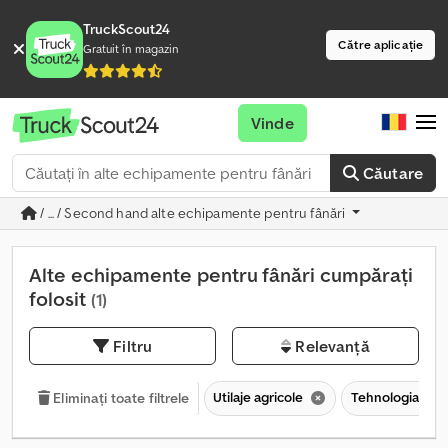
TruckScout24
Către aplicație
Gratuit în magazin
Vinde
Căutare
/ ... / Second hand alte echipamente pentru fânări
Alte echipamente pentru fânări cumpărați
folosit
(1)
Filtru
Relevanță
Utilaje agricole
Tehnologia tere
Eliminați toate filtrele