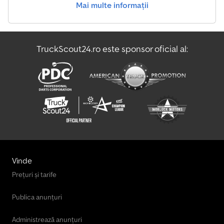
Mai multe informații
Altele Tehnologie De Transport Pentru Agricultură
Echipament De Foraj - Alte Tipuri
TruckScout24.ro este sponsor oficial al:
Mașină De Fân / Întoarcător De Fân / Echipament De Pajiște
Vehicul De Manevră
Vinde
Prețuri și tarife
Publica anunțuri
Administrează anunțuri