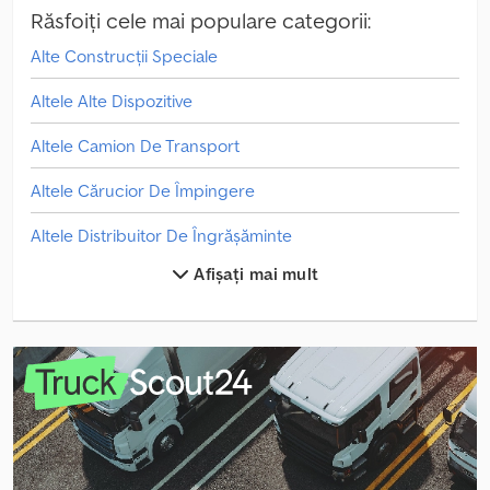
Răsfoiți cele mai populare categorii:
Alte Construcții Speciale
Altele Alte Dispozitive
Altele Camion De Transport
Altele Cărucior De Împingere
Altele Distribuitor De Îngrășăminte
Afișați mai mult
Altele Echipament De Foraj - Alte Tipuri
Altele Echipament De Foraj - Orizontal
Altele Echipament De Foraj - Vertical
Altele Etape De Lucru Altele
Altele Etape De Lucru Foarfece