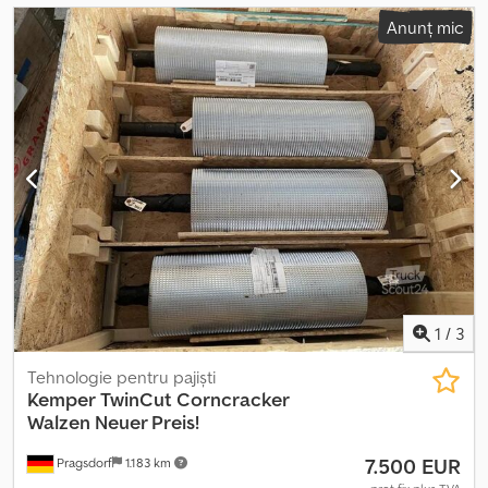
Anunț mic
1
/
3
Tehnologie pentru pajiști
Kemper
TwinCut Corncracker
Walzen Neuer Preis!
7.500 EUR
Pragsdorf
1.183 km