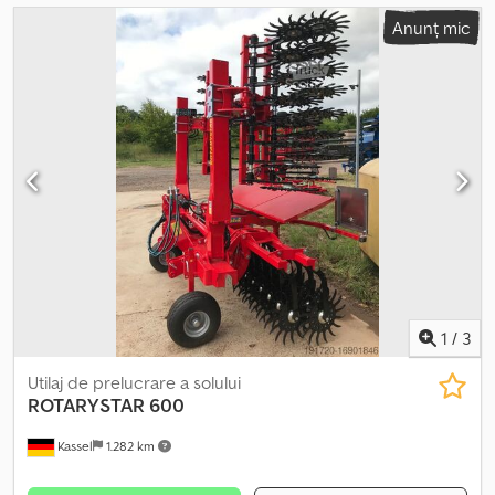
Anunț mic
1
/
3
Utilaj de prelucrare a solului
ROTARYSTAR 600
Kassel
1.282 km