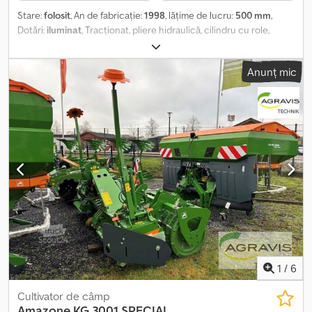
Stare:
folosit
, An de fabricație:
1998
, lăţime de lucru:
500 mm
,
Dotări:
iluminat
, Tracționat, pliere hidraulică, cilindru cu role,
rolă_____șasiu, pliabil hidraulic, șină de nivelare, rolă din oțel plat,
dinți de ancorare, rolă pentru bare de țevi, locația de depozitare:
Anunț mic
clientul. Dcjdpfsziwbuex Amiok
1
/
6
Cultivator de câmp
Amazone
KG 3001 SPECIAL