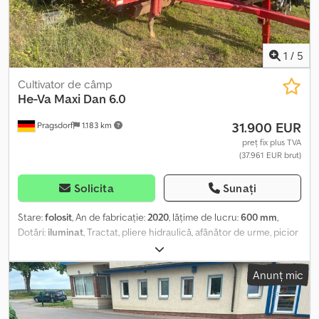
1
/
5
Cultivator de câmp
He-Va
Maxi Dan 6.0
31.900 EUR
Pragsdorf
1.183 km
preț fix plus TVA
(37.961 EUR brut)
Solicita
Sunați
Stare:
folosit
, An de fabricație:
2020
, lăţime de lucru:
600 mm
,
Dotări:
iluminat
, Tractat, pliere hidraulică, afânător de urme, picior
de sprijin / roată_____Șasiu, rabatabil hidraulic, afânător de urme,
bară de nivelare, tăvălug cu inele, tăvălug Crosskill, grapă, iluminat,
Anunț mic
locație: client Dcsdpfezfu Azjx Amijk