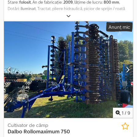
Stare:
folosit
, An de fabricație:
2009
, lăţime de lucru:
800 mm
,
Dotări:
iluminat
, Tractat, pliere hidraulică, picior de sprijin / roată
de sprijin, rolă_____stare bună, gata de utilizare imediată, locație:
client Dsdpoyr U Irofx Amisck
Anunț mic
1
/
9
Cultivator de câmp
Dalbo
Rollomaximum 750