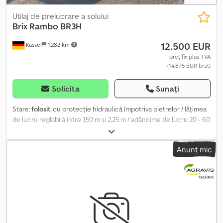
Utilaj de prelucrare a solului
Brix
Rambo BR3H
12.500 EUR
Kassel
1.282 km
preț fix plus TVA
(14.875 EUR brut)
Solicita
Sunați
Stare:
folosit
, cu protecție hidraulică împotriva pietrelor / lățimea
de lucru reglabilă între 1,50 m și 2,25 m / adâncime de lucru 20 - 60
cm / tăvălug inelar tubular 600 mm / Djdeuh Uxtjpfx Amiock
Anunț mic