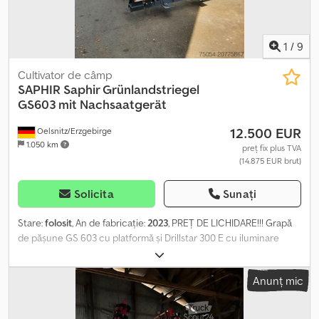
1
/
9
Cultivator de câmp
SAPHIR
Saphir Grünlandstriegel
GS603 mit Nachsaatgerät
12.500 EUR
Oelsnitz/Erzgebirge
1.050 km
preț fix plus TVA
(14.875 EUR brut)
Solicita
Sunați
Stare:
folosit
, An de fabricație:
2023
, PREȚ DE LICHIDARE!!! Grapă
de pășune GS 603 cu platformă și Drillstar 300 E cu iluminare
Dcsdpfsx Ia S Njx Amisk
Anunț mic