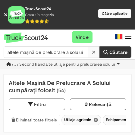
TruckScout24
Către aplicație
Gratuit în magazin
Vinde
Căutare
/ ... / Second hand alte utilaje pentru prelucrarea solului
Altele Mașină De Prelucrare A Solului
cumpărați folosit
(54)
Filtru
Relevanță
Utilaje agricole
Echipamente pen
Eliminați toate filtrele