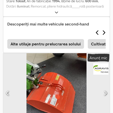
Stare:
folosit
, An de fabricație:
1994
, lăţime de lucru:
600 mm
,
Dotări:
iluminat
, Remorcat, pliere hidraulică_____rolă posterioară
lipsă, locație depozit: 17094 Pragsdorf Djdpfxji In D No Amiock
Descoperiți mai multe vehicule second-hand
r
Alte utilaje pentru prelucrarea solului
Cultivator
Anunț mic