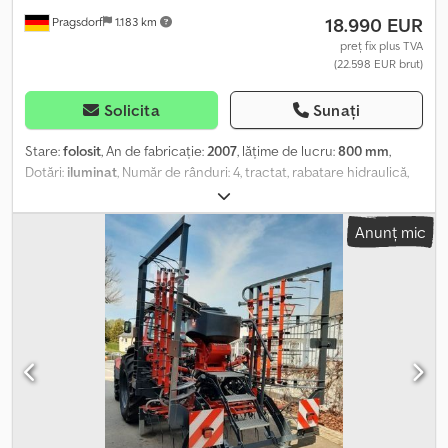
18.990 EUR
Pragsdorf
1.183 km
preț fix plus TVA
(22.598 EUR brut)
Solicita
Sunați
Stare:
folosit
, An de fabricație:
2007
, lăţime de lucru:
800 mm
,
Dotări:
iluminat
, Număr de rânduri: 4, tractat, rabatare hidraulică,
picior de sprijin / roată de sprijin_____87 gheare distribuite pe 4
rânduri de grapă frontală înaintea barei de tragere frontale,
Anunț mic
pentru afânarea solului. Secţiune cu gheare elastice, nivelator tip
Springboard şi nivelator cu degete tip lanţ, ambele reglaj
hidraulic cu ajustare continuă. Locație: La client. Dedpfx Aozdg
Tdomisck