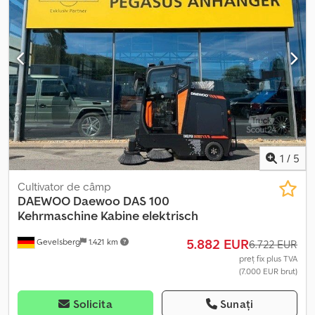
1
/
5
Cultivator de câmp
DAEWOO
Daewoo DAS 100
Kehrmaschine Kabine elektrisch
5.882 EUR
Gevelsberg
1.421 km
6.722 EUR
preț fix plus TVA
(7.000 EUR brut)
Solicita
Sunați