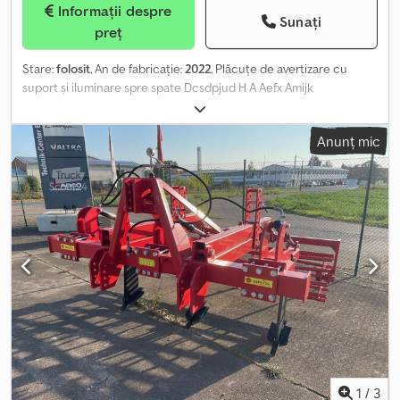
Informații despre
Sunați
preț
Stare:
folosit
, An de fabricație:
2022
, Plăcuțe de avertizare cu
suport și iluminare spre spate Dcsdpjud H A Aefx Amijk
Anunț mic
1
/
3