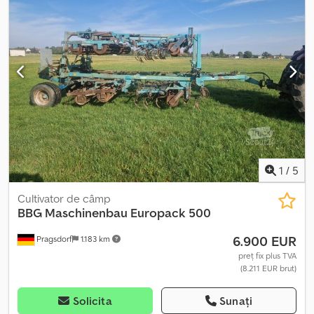
Unul dintre role lipsește, depozitat în aer liber. Mașina este
disponibilă imediat. Model: Colector de pietre SB din anii 1990,
aproximativ. = Informații suplimentare = Pentru informații
suplimentare, vă rugăm să contactați ATS Norway.
1
/
5
Cultivator de câmp
BBG Maschinenbau
Europack 500
6.900 EUR
Pragsdorf
1.183 km
preț fix plus TVA
(8.211 EUR brut)
Solicita
Sunați