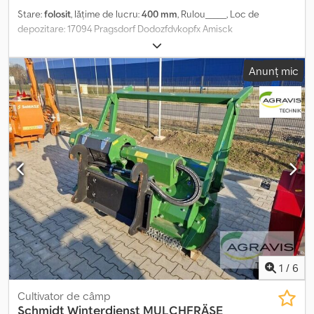
Stare:
folosit
, lăţime de lucru:
400 mm
, Rulou_____, Loc de
depozitare: 17094 Pragsdorf Dodozfdvkopfx Amisck
Anunț mic
1
/
6
Cultivator de câmp
Schmidt Winterdienst
MULCHFRÄSE