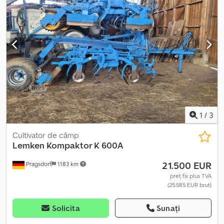
de 18 litri (0100) Debit hidraulic: 51,1 l/min (0110) Diametrul roții: 48
cm, grosime: 19 mm (0120) 12 dinți, unghi de pivotare: 132 cm (0130)
Domeniu de frezare: max 84 cm, min 33 cm (0140) Adâncime de
frezare: 40 cm (0150) Lățime bandă de tracțiune: 14,5 cm, bandă de
cauciuc ranforsată cu nylon, fără sfârșit (0160) Bandă de cauciuc
ranforsată cu nylon (0170) Viteză de transport: 6,7 km/h (0180)
Mașină de demonstrație
1
/
3
Cultivator de câmp
Lemken
Kompaktor K 600A
21.500 EUR
Pragsdorf
1.183 km
preț fix plus TVA
(25.585 EUR brut)
Solicita
Sunați