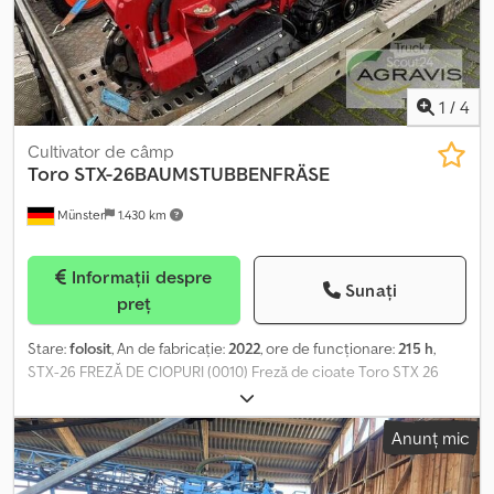
șuruburi - aprox. 1,50 m furtunuri hidraulice cu cuplă cu șurub sau
mufă pentru vehiculul purtător
1
/
4
Cultivator de câmp
Toro
STX-26BAUMSTUBBENFRÄSE
Münster
1.430 km
Informații despre
Sunați
preț
Stare:
folosit
, An de fabricație:
2022
, ore de funcționare:
215 h
,
STX-26 FREZĂ DE CIOPURI (0010) Freză de cioate Toro STX 26
(0020) Motor Kawasaki cu 2 cilindri, 19,4 kW / 26 CP (0030) Motor
pe benzină (0040) Tracțiunea exclusivă permite o deplasare
Anunț mic
foarte precisă. Djdpfxjxq H E Eo Amieck (0050) Poate fi manevrată
cu precizie. (0060) Lungime: 241,3 cm (0070) Lățime: 86,4 cm
(0080) Greutate proprie: 794 kg (0090) Rezervor de combustibil