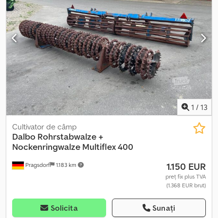
1
/
13
Cultivator de câmp
Dalbo
Rohrstabwalze +
Nockenringwalze Multiflex 400
1.150 EUR
Pragsdorf
1.183 km
preț fix plus TVA
(1.368 EUR brut)
Solicita
Sunați