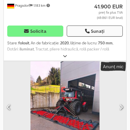
41.900 EUR
Pragsdorf
1.183 km
preț fix plus TVA
(49.861 EUR brut)
Solicita
Sunați
Stare:
folosit
, An de fabricație:
2020
, lăţime de lucru:
750 mm
,
Dotări:
iluminat
, Tractat, pliere hidraulică, rolă packer / rolă
Campbell, picior de sprijin / roată, rolă, siguranță pentru pierderea
dinților, locație de depozitare: client Dcedpsxbp D Sjfx Amiek
Anunț mic