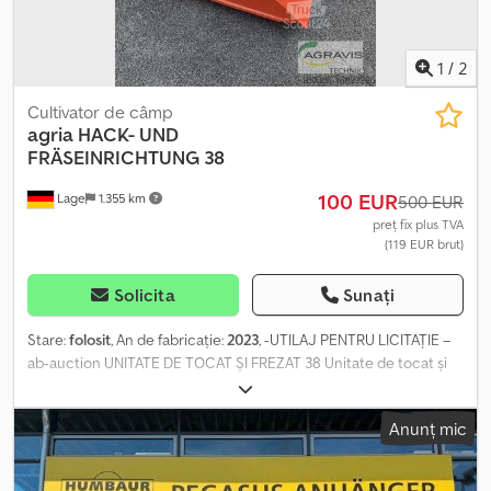
1
/
2
Cultivator de câmp
agria
HACK- UND
FRÄSEINRICHTUNG 38
100 EUR
Lage
1.355 km
500 EUR
preț fix plus TVA
(119 EUR brut)
Solicita
Sunați
Stare:
folosit
, An de fabricație:
2023
, -UTILAJ PENTRU LICITAȚIE –
ab-auction UNITATE DE TOCAT ȘI FREZAT 38 Unitate de tocat și
frezat Agria 38 Compatibilă cu Agria 3100 Puteți licita pentru
acest utilaj online. Dcjdsud Diaspfx Amiek Prețul de pornire este
Anunț mic
de 100,00 EUR, fără TVA. Înregistrați-vă gratuit și participați la
licitație. Accesați licitația aici: ----- ----- Licitație online captivantă!
Începeți să licitați ACUM! ab-auction