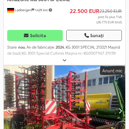
22.500 EUR
Ladbergen
1.429 km
23.250 EUR
preț fix plus TVA
(26.775 EUR brut)
Solicita
Sunați
Stare:
nou
, An de fabricație:
2024
, KG 3001 SPECIAL 213321 Mașină
de bază KG 3001 Special Cultimix Mașina nr.: KG00071147 211139
Gheare „Griff Special” EJ649 Ax cardanic Walteresch P 500, 760
mm, 1 ⅜ inci, compus din șase piese 228890 Placă laterală de
Anunț mic
ghidaj, reglabilă 215100 Reglaj hidraulic al adâncimii de lucru
Dcodpfx Aeuuutlemiek 212970 Tăvălug inelar trapezoidal TRW
3000-600-125 Mașina nr.: TRW0001186 214939 Brațe de susținere
pentru KG 214940 QuickLink și bară de nivelare cu tăvălugi cu 2
tuburi 228892 Trasor de urme