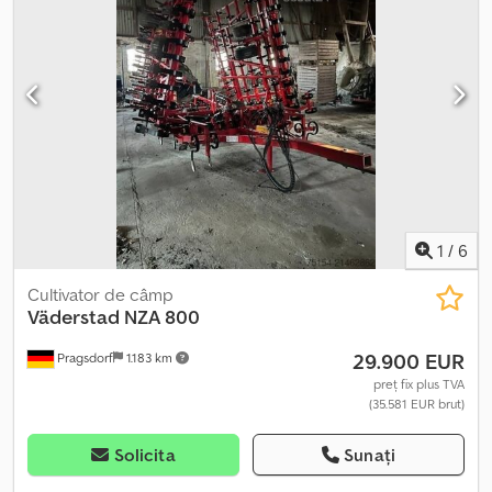
1
/
6
Cultivator de câmp
Väderstad
NZA 800
29.900 EUR
Pragsdorf
1.183 km
preț fix plus TVA
(35.581 EUR brut)
Solicita
Sunați