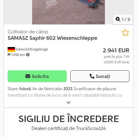
1
/
9
Cultivator de câmp
SAMASZ
Saphir 602 Wiesenschleppe
2.941 EUR
Oelsnitz/Erzgebirge
1.050 km
preț fix plus TVA
(3.500 EUR brut)
Solicita
Sunați
Stare:
folosit
, An de fabricație:
2023
, Scarificator de pășune
(neutilizat) cu lățime de lucru de 6 metri, rabatabil hidraulic cu
tălpi suplimentare pentru alunecare îmbunătățită. Dedpfxex Ia T
Ho Amieck
SIGILIU DE ÎNCREDERE
Dealeri certificați de TruckScout24