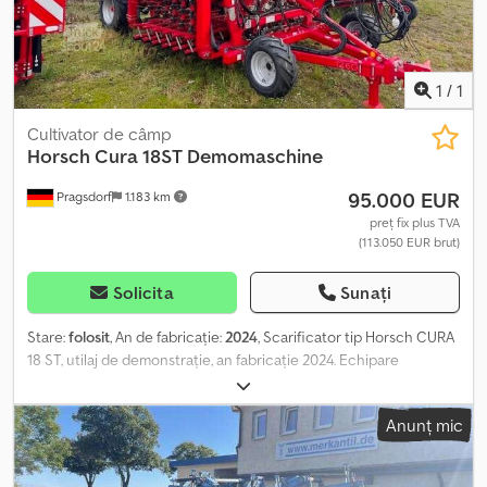
1
/
1
Cultivator de câmp
Horsch
Cura 18ST Demomaschine
95.000 EUR
Pragsdorf
1.183 km
preț fix plus TVA
(113.050 EUR brut)
Solicita
Sunați
Stare:
folosit
, An de fabricație:
2024
, Scarificator tip Horsch CURA
18 ST, utilaj de demonstrație, an fabricație 2024. Echipare
standard: # Lățime de lucru 18,20 m # Cadru rabatabil - din 7 piese
# Tractat - osie de transport + timonă de tracțiune + tiranți
Anunț mic
inferiori KAT III/III - roți de transport 400/60-15.5 - ecartament 2,25
m) # 6 rânduri de dinți de scarificator # Dinți de scarificator cu
mișcare activă # Preîncărcare cu arc dublu de tracțiune - reglare