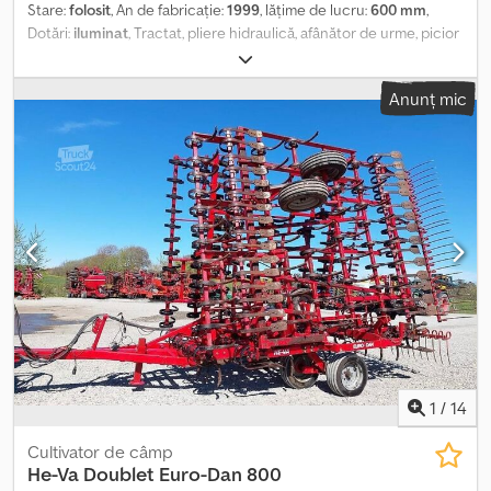
Stare:
folosit
, An de fabricație:
1999
, lăţime de lucru:
600 mm
,
Dotări:
iluminat
, Tractat, pliere hidraulică, afânător de urme, picior
/ roată de sprijin, tăvălug_____șasiu, rabatabil hidraulic, cizmele de
gâscă, protecție împotriva pietrelor, tăvălug din oțel special,
Anunț mic
tăvălug Güttler spate, iluminare, locație: client Dsdpfx Aszdh
Agsmieck
1
/
14
Cultivator de câmp
He-Va
Doublet Euro-Dan 800