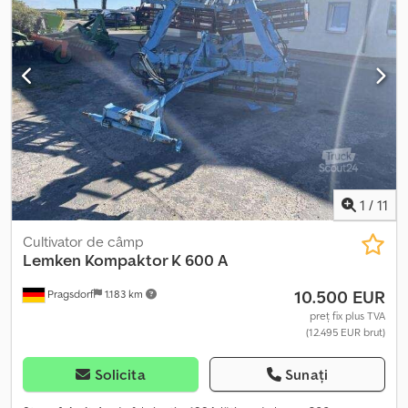
hidraulică # Roți de sprijin reglabile 18/18,5-8 cu racloare pentru
roțile din spate # Lățime de transport 3,0 m Echipare
suplimentară: # Dinți scarificator HM-125 grd - strat dur de 60 mm
# Scarificator de urmărire pentru cadrul central cu suspensie în 3
puncte # Scarificator de urmărire pentru aripi – doar pentru
ultimele 6 roți de sprijin # Reglare continuă a preîncărcării dinților
# Frână pneumatică # Osie de transport + timonă de tracțiune +
tiranți inferiori KAT III/III - roți de transport 400/60-15.5 -
ecartament 2,25 m) # Preîncărcare dublă cu arc pentru dinții de
scarificator, reglabilă hidraulic # Dinți de scarificator standard 100
Dcedpfx Aezdh Uvemiok Locație: Client
1
/
11
Cultivator de câmp
Lemken
Kompaktor K 600 A
10.500 EUR
Pragsdorf
1.183 km
preț fix plus TVA
(12.495 EUR brut)
Solicita
Sunați