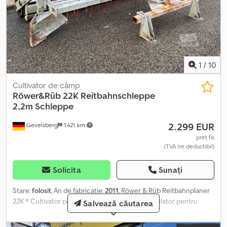
1
/
10
Cultivator de câmp
Röwer&Rüb 22K Reitbahnschleppe
2,2m Schleppe
2.299 EUR
Gevelsberg
1.421 km
preț fix
(TVA ne deductibil)
Solicita
Sunați
Stare:
folosit
, An de fabricație:
2011
, Röwer & Rüb Reitbahnplaner
22K * Cultivator pentru manejuri ecvestre * Nivelator pentru
Salvează căutarea
arene de echitație * Grapă pentru întreținerea terenurilor de
călărie * An de fabricație: 2011 * Lățime de lucru: 2,2 m * Greutate: