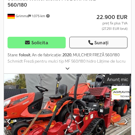
560/180
22.900 EUR
Grimma
1.075 km
preț fix plus TVA
(27.251 EUR brut)
Solicita
Sunați
Stare:
folosit
, An de fabricație:
2020
, MULCHER FREZĂ 560/180
Schmidt Freză pentru mulci tip MF 560/180 hidro Lățime de lucru
1,80 m, lățime totală aprox. 2,20 m, adâncime de lucru în sol până la
8 cm, Dsdpfx Aew N Em Temieck Greutate aprox. 1.700 kg, putere
Anunț mic
necesară 30–40 kW, turație aprox. 1.500–2.600 rpm (turația
depinde de debitul hidraulic al motorului hidraulic al vehiculului
purtător), diametru arbore rotor 560 mm - 44 unelte cu inserții din
carbură de tungsten „DT” - rulmenți oscilanți supradimensionați -
motor cu piston axial cu cilindree variabilă 110–057 cm³/tură -
transmisie prin curele dințate și fulii dințate - lanțuri de protecție
la stropire în față - 3 rânduri de bare dințate, demontabile, în
cadru - 1 clapetă reglabilă hidraulic - placă de montaj pentru
încărcător telescopic JCB - cadru de protecție fix prins cu