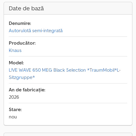
Date de bază
Denumire:
Autorulotă semi-integrată
Producător:
Knaus
Model:
L!VE WAVE 650 MEG Black Selection *TraumMobil*L-
Sitzgruppe*
An de fabricație:
2026
Stare:
nou