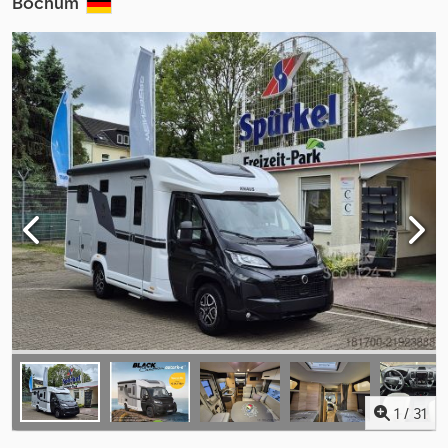
Bochum
1
/
31