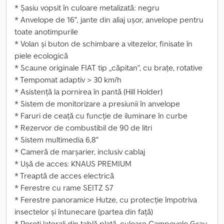
* Șasiu vopsit în culoare metalizată: negru
* Anvelope de 16", jante din aliaj ușor, anvelope pentru
toate anotimpurile
* Volan și buton de schimbare a vitezelor, finisate în
piele ecologică
* Scaune originale FIAT tip „căpitan”, cu brațe, rotative
* Tempomat adaptiv > 30 km/h
* Asistență la pornirea în pantă (Hill Holder)
* Sistem de monitorizare a presiunii în anvelope
* Faruri de ceață cu funcție de iluminare în curbe
* Rezervor de combustibil de 90 de litri
* Sistem multimedia 6,8"
* Cameră de marșarier, inclusiv cablaj
* Ușă de acces: KNAUS PREMIUM
* Treaptă de acces electrică
* Ferestre cu rame SEITZ S7
* Ferestre panoramice Hutze, cu protecție împotriva
insectelor și întunecare (partea din față)
* Pereți laterali din tablă plată, culoare Campovolo Grau