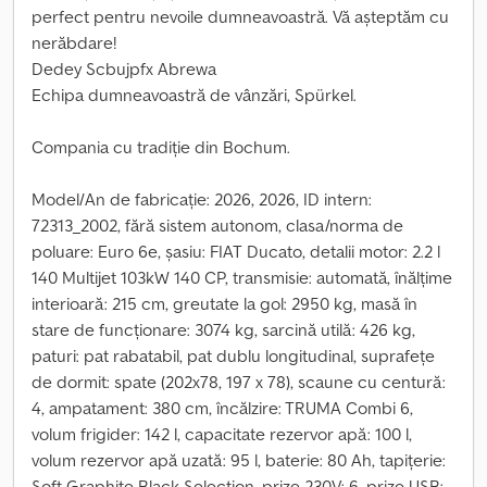
perfect pentru nevoile dumneavoastră. Vă așteptăm cu
nerăbdare!
Dedey Scbujpfx Abrewa
Echipa dumneavoastră de vânzări, Spürkel.
Compania cu tradiție din Bochum.
Model/An de fabricație: 2026, 2026, ID intern:
72313_2002, fără sistem autonom, clasa/norma de
poluare: Euro 6e, șasiu: FIAT Ducato, detalii motor: 2.2 l
140 Multijet 103kW 140 CP, transmisie: automată, înălțime
interioară: 215 cm, greutate la gol: 2950 kg, masă în
stare de funcționare: 3074 kg, sarcină utilă: 426 kg,
paturi: pat rabatabil, pat dublu longitudinal, suprafețe
de dormit: spate (202x78, 197 x 78), scaune cu centură:
4, ampatament: 380 cm, încălzire: TRUMA Combi 6,
volum frigider: 142 l, capacitate rezervor apă: 100 l,
volum rezervor apă uzată: 95 l, baterie: 80 Ah, tapițerie:
Soft Graphite Black Selection, prize 230V: 6, prize USB: