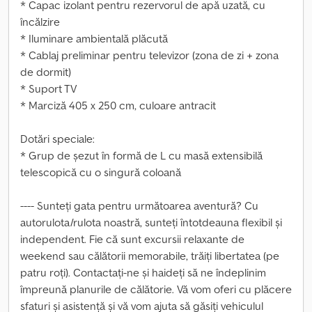
* Capac izolant pentru rezervorul de apă uzată, cu
încălzire
* Iluminare ambientală plăcută
* Cablaj preliminar pentru televizor (zona de zi + zona
de dormit)
* Suport TV
* Marciză 405 x 250 cm, culoare antracit
Dotări speciale:
* Grup de șezut în formă de L cu masă extensibilă
telescopică cu o singură coloană
---- Sunteți gata pentru următoarea aventură? Cu
autorulota/rulota noastră, sunteți întotdeauna flexibil și
independent. Fie că sunt excursii relaxante de
weekend sau călătorii memorabile, trăiți libertatea (pe
patru roți). Contactați-ne și haideți să ne îndeplinim
împreună planurile de călătorie. Vă vom oferi cu plăcere
sfaturi și asistență și vă vom ajuta să găsiți vehiculul