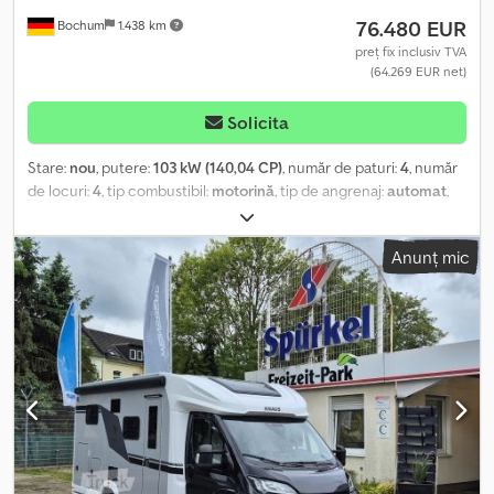
76.480 EUR
Bochum
1.438 km
preț fix inclusiv TVA
(64.269 EUR net)
Solicita
Stare:
nou
, putere:
103 kW (140,04 CP)
, număr de paturi:
4
, număr
de locuri:
4
, tip combustibil:
motorină
, tip de angrenaj:
automat
,
culoare:
negru
, lungime totală:
6.940 mm
, lățime totală:
2.320 mm
,
înălțime totală:
2.940 mm
, configurație ax:
2 axe
, clasă de emisii:
Anunț mic
Euro 6
, greutate totală:
3.500 kg
, greutatea goală:
2.950 kg
,
greutate operațională:
3.074 kg
, greutatea maximă de încărcare:
426 kg
, An de fabricație:
2026
, ampatament:
380 mm
, Dotări:
ABS,
aer condiționat, bucătărie la bord, pilot automat de viteză,
proiectoare de ceață, sistem de imobilizare
, KNAUS L!VE WAVE
Black Selection... în curând la noi. Versatilul Mai multe dotări, mai
multă familie, mai mult Knaus. . Dotări: * (Inclus în preț) Sistem
autonom: 2 x panouri solare de 120 WP, baterie LiFePO4 de 270
Ah/12 V, invertor sinusoidal de 2.000 W/12 V * FIAT Ducato 3.500 kg
(103 kW / 140 CP), tracțiune față, Euro 6e-bis * Transmisie
automată în 8 trepte * Axe și sistem de frânare ranforsate * Șasiu