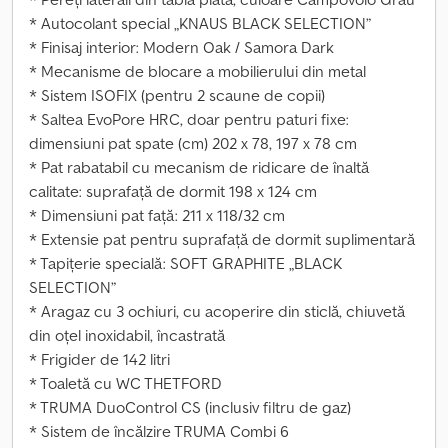
* Autocolant special „KNAUS BLACK SELECTION”
* Finisaj interior: Modern Oak / Samora Dark
* Mecanisme de blocare a mobilierului din metal
* Sistem ISOFIX (pentru 2 scaune de copii)
* Saltea EvoPore HRC, doar pentru paturi fixe:
dimensiuni pat spate (cm) 202 x 78, 197 x 78 cm
* Pat rabatabil cu mecanism de ridicare de înaltă
calitate: suprafață de dormit 198 x 124 cm
* Dimensiuni pat față: 211 x 118/32 cm
* Extensie pat pentru suprafață de dormit suplimentară
* Tapițerie specială: SOFT GRAPHITE „BLACK
SELECTION”
* Aragaz cu 3 ochiuri, cu acoperire din sticlă, chiuvetă
din oțel inoxidabil, încastrată
* Frigider de 142 litri
* Toaletă cu WC THETFORD
* TRUMA DuoControl CS (inclusiv filtru de gaz)
* Sistem de încălzire TRUMA Combi 6