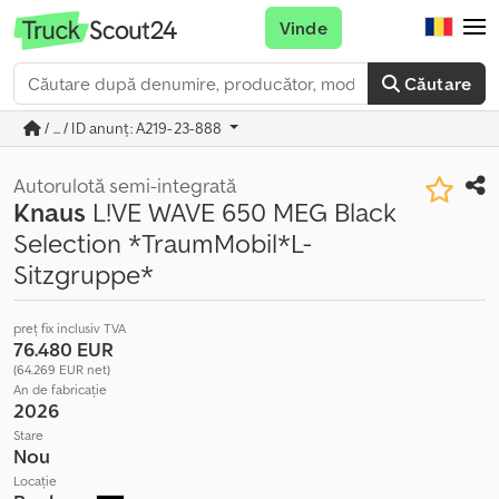
Vinde
Căutare
/ ... / ID anunț: A219-23-888
Autorulotă semi-integrată
Knaus
L!VE WAVE 650 MEG Black
Selection *TraumMobil*L-
Sitzgruppe*
preț fix inclusiv TVA
76.480 EUR
(64.269 EUR net)
An de fabricație
2026
Stare
Nou
Locație