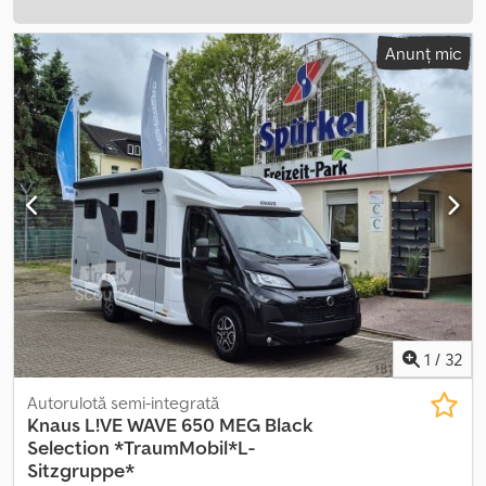
Anunț mic
1
/
32
Autorulotă semi-integrată
Knaus
L!VE WAVE 650 MEG Black
Selection *TraumMobil*L-
Sitzgruppe*