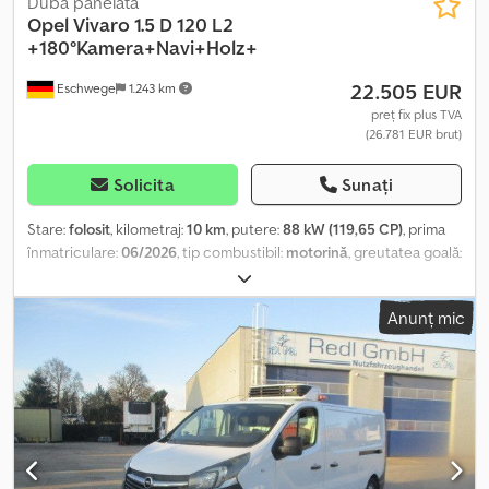
Duba panelată
Opel
Vivaro 1.5 D 120 L2
+180°Kamera+Navi+Holz+
22.505 EUR
Eschwege
1.243 km
preț fix plus TVA
(26.781 EUR brut)
Solicita
Sunați
Stare:
folosit
, kilometraj:
10 km
, putere:
88 kW (119,65 CP)
, prima
înmatriculare:
06/2026
, tip combustibil:
motorină
, greutatea goală:
1.721 kg
, greutatea maximă de încărcare:
1.184 kg
, greutate totală:
2.830 kg
, ampatament:
3.275 mm
, următoarea inspecție (TÜV):
Anunț mic
06/2027
, combustibil:
motorină
, culoare:
alb
, cabină șofer:
altul
, tip
de angrenaj:
mecanic
, clasă de emisii:
Euro 6
, număr de locuri:
3
,
lungime totală:
2.010 mm
, lățime totală:
1.900 mm
, lungimea
spațiului de încărcare:
4.983 mm
, lățimea spațiului de încărcare:
2.010 mm
, înălțime spațiu de încărcare:
1.895 mm
, An de
fabricație:
2026
, Dotări:
ABS, aer condiționat, airbag, computer
de bord, controlul tracțiunii, filtru de particule, pilot automat de
viteză, program electronic de stabilitate (ESP), senzori de