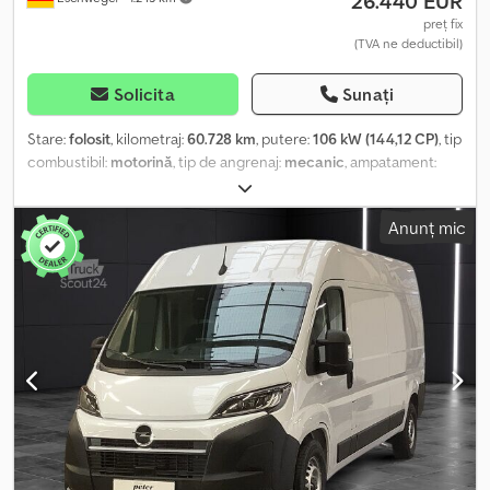
26.440 EUR
preț fix
(TVA ne deductibil)
Solicita
Sunați
Stare:
folosit
, kilometraj:
60.728 km
, putere:
106 kW (144,12 CP)
, tip
combustibil:
motorină
, tip de angrenaj:
mecanic
, ampatament:
3.275 mm
, greutate totală:
2.850 kg
, greutatea goală:
1.838 kg
,
greutatea maximă de încărcare:
1.012 kg
, prima înmatriculare:
Anunț mic
07/2022
, lungimea spațiului de încărcare:
5.309 mm
, lățimea
spațiului de încărcare:
2.010 mm
, înălțime spațiu de încărcare:
1.935 mm
, clasă de emisii:
Euro 6
, culoare:
negru
, cabină șofer:
altul
, număr de locuri:
9
, An de fabricație:
2022
, lungime totală:
2.010 mm
, lățime totală:
1.940 mm
, Dotări:
aer condiționat, airbag,
computer de bord, controlul tracțiunii, filtru de particule,
proiectoare de ceață, senzori de parcare, sistem de
imobilizare, uşă glisantă
, ----Opel Zafira Life Vivaro Kombi 2.0 D L
– Autoutilitară second-hand cu stil și funcționalitate ---- * Marcă:
Opel * Model: Zafira Life * Variantă model: Vivaro Kombi 2.0 D L
Putere: 106 kW (144 CP) Tip vehicul: Van/Microbuz Caroserie:
autoturism Stare: fără accidente Culoare exterior: Negru