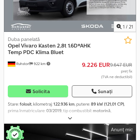
Crjdpfx Abozpy Rferef Speed Limiter
1
/
21
Duba panelată
Opel
Vivaro Kasten 2,8t 1.6D*AHK
Temp PDC Klima Bluet
9.226 EUR
Ruhstorf
922 km
9.647 EUR
preț fix
(TVA ne deductibil)
Solicita
Sunați
Stare:
folosit
, kilometraj:
122.936 km
, putere:
89 kW (121,01 CP)
,
prima înmatriculare:
03/2019
, tip combustibil:
motorină
,
următoarea inspecție (TÜV):
08/2026
, combustibil:
motorină
,
culoare:
alb
, clasă de emisii:
Euro 6
, An de fabricație:
2019
, Dotări:
Anunț mic
ABS, aer condiționat, airbag, computer de bord, controlul
tracțiunii, cuplaj remorcă, pilot automat de viteză, program