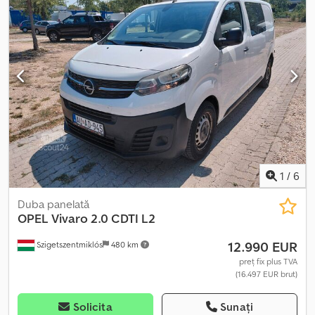
1
/
6
Duba panelată
OPEL
Vivaro 2.0 CDTI L2
12.990 EUR
Szigetszentmiklós
480 km
preț fix plus TVA
(16.497 EUR brut)
Solicita
Sunați