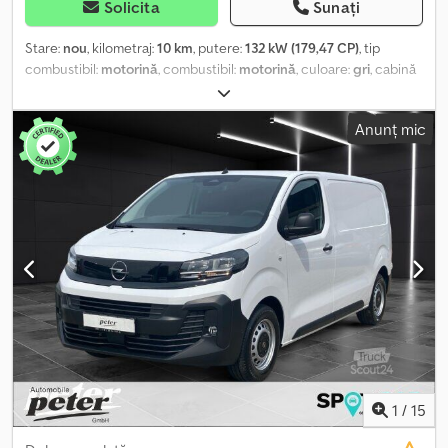
Solicita
Sunați
Stare:
nou
, kilometraj:
10 km
, putere:
132 kW (179,47 CP)
, tip
combustibil:
motorină
, combustibil:
motorină
, culoare:
gri
, cabină
șofer:
altul
, tip de angrenaj:
mecanic
, clasă de emisii:
Euro 6
,
număr de locuri:
3
, Dotări:
ABS, aer condiționat, computer de
Anunț mic
bord, controlul tracțiunii, cuplaj remorcă, filtru de particule,
garanție pentru vehicule second-hand, pilot automat de
viteză, program electronic de stabilitate (ESP), senzori de
parcare, servodirecție, sistem de imobilizare, uşă glisantă,
închidere centralizată
, Exterior * Anvelope de toate sezoanele
Crsdpfx Ajzr Rvkebref Confort și protecția mediului * Cameră de
marșarier cu linii dinamice Altele * Cârlig de remorcă (ne-
detașabil) * PACHET DE PROTECȚIE CARGO * Gri metalizat *
Tapițerie din material Crepe Black, negru, cu tetiere capitonate *
Sistem audio Techno 7 cu ecran tactil, DAB și aplicații
1
/
15