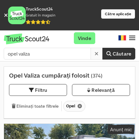
TruckScout24
Către aplicație
Gratuit în magazin
Vinde
Căutare
Opel Valiza cumpărați folosit
(374)
Filtru
Relevanță
Opel
Eliminați toate filtrele
Anunț mic