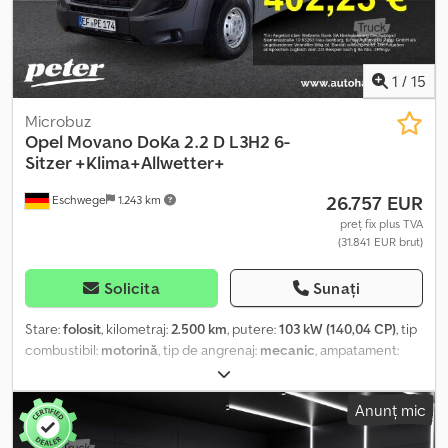
Altele * Cârlig de remorcare (nedemontabil) * Suspensie cu foi
duble - spate * Kit de pană * Tapițerie: material textil Crepe Black
negru cu tetiere căptușite * Gri Thunder * Suspensie ranforsată
* PACHET VIZIBILITATE
1
/
15
Microbuz
Opel
Movano DoKa 2.2 D L3H2 6-
Sitzer +Klima+Allwetter+
26.757 EUR
Eschwege
1.243 km
preț fix plus TVA
(31.841 EUR brut)
Solicita
Sunați
Stare:
folosit
, kilometraj:
2.500 km
, putere:
103 kW (140,04 CP)
, tip
combustibil:
motorină
, tip de angrenaj:
mecanic
, ampatament:
4.035 mm
, greutate totală:
3.500 kg
, greutatea goală:
2.080 kg
,
greutatea maximă de încărcare:
1.420 kg
, prima înmatriculare:
Anunț mic
01/2024
, următoarea inspecție (TÜV):
02/2028
, lungimea spațiului
de încărcare:
5.998 mm
, lățimea spațiului de încărcare:
2.050 mm
,