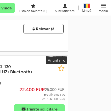
Vinde
Limbă
Listă de favorite
(0)
Autentificare
Meniu
Relevanță
Anunț mic
XL 130
+LHZ+Bluetooth+
22.400 EUR
25.000 EUR
preț fix plus TVA
(26.656 EUR brut)
Trimite solicitare