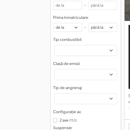
s
-
Prima înmatriculare:
*
c
d
l
-
Tip combustibil:
Clasă de emisii:
f
I
Tip de angrenaj:
v
d
Configurație ax:
v
2 axe
(153)
c
Suspensie:
E