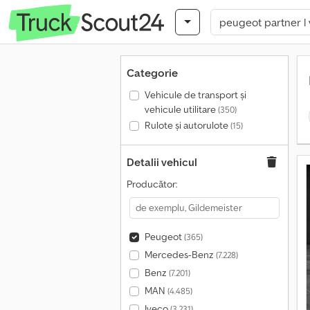
Categorie
Vehicule de transport şi
vehicule utilitare
(350)
Rulote și autorulote
(15)
Detalii vehicul
Producător:
Peugeot
(365)
Mercedes-Benz
(7.228)
Benz
(7.201)
MAN
(4.485)
Iveco
(3.231)