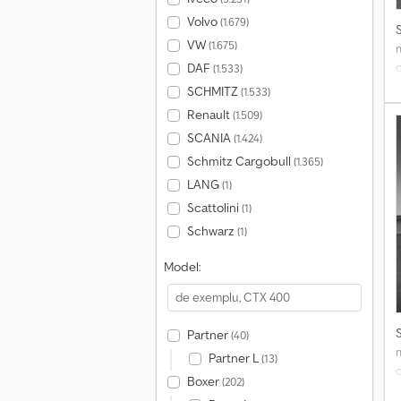
Volvo
(1.679)
VW
(1.675)
DAF
(1.533)
t
SCHMITZ
(1.533)
Renault
(1.509)
SCANIA
(1.424)
Schmitz Cargobull
(1.365)
LANG
(1)
f
Scattolini
(1)
e
Schwarz
(1)
î
Model:
l
C
Partner
(40)
c
Partner L
(13)
u
Boxer
(202)
s
t