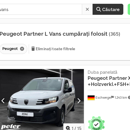
Căutare
Peugeot Partner L Vans cumpărați folosit
(365)
Peugeot
Eliminați toate filtrele
Duba panelată
V
Peugeot
Partner 
â
+Holzverkl.+FSH
n
z
a
Eschwege
1.243 km
r
e
c
ă
t
r
1
/
15